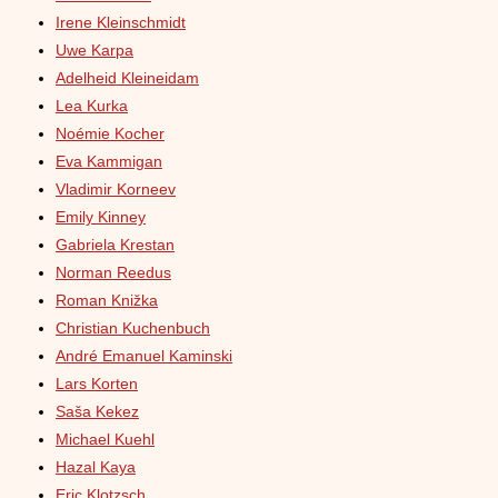
Irene Kleinschmidt
Uwe Karpa
Adelheid Kleineidam
Lea Kurka
Noémie Kocher
Eva Kammigan
Vladimir Korneev
Emily Kinney
Gabriela Krestan
Norman Reedus
Roman Knižka
Christian Kuchenbuch
André Emanuel Kaminski
Lars Korten
Saša Kekez
Michael Kuehl
Hazal Kaya
Eric Klotzsch