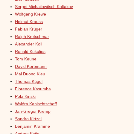
Sergei Michailowitsch Koltakov
Wolfgang Krewe
Helmut Krauss
Fabian Krüger
Ralph Kretschmar
Alexander Koll
Ronald Kukulies
Tom Keune
David Korbmann
Mai Duong Kieu
Thomas Kügel
Florence Kasumba
Pola Kinski
Waléra Kanischtscheff
Jan-Gregor Kremp
Sandro Kirtzel
Benjamin Kramme
Andree Katic