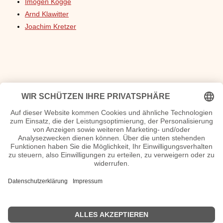
Imogen Kogge
Arnd Klawitter
Joachim Kretzer
Register Filmsteckbriefe
A
B
C
D
E
F
G
H
I
J
K
L
M
N
O
P
Q