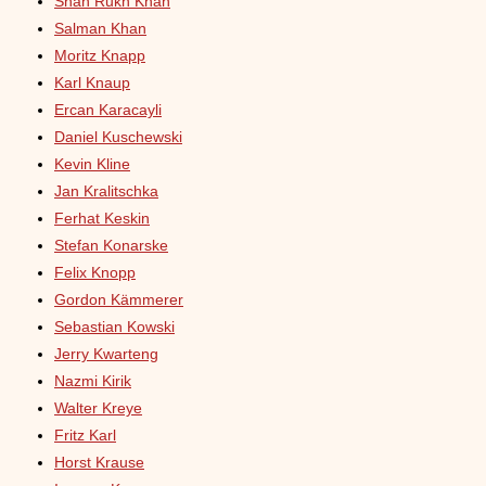
Shah Rukh Khan
Salman Khan
Moritz Knapp
Karl Knaup
Ercan Karacayli
Daniel Kuschewski
Kevin Kline
Jan Kralitschka
Ferhat Keskin
Stefan Konarske
Felix Knopp
Gordon Kämmerer
Sebastian Kowski
Jerry Kwarteng
Nazmi Kirik
Walter Kreye
Fritz Karl
Horst Krause