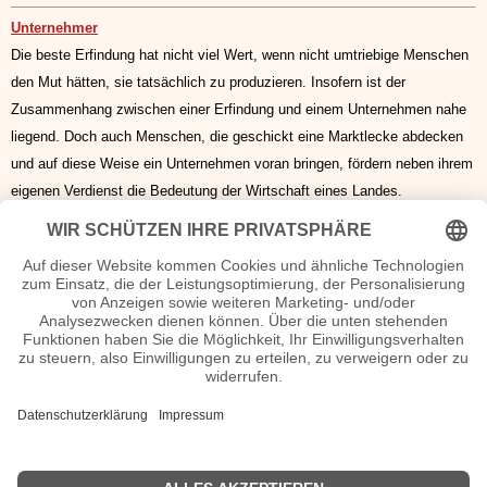
Unternehmer
Die beste Erfindung hat nicht viel Wert, wenn nicht umtriebige Menschen
den Mut hätten, sie tatsächlich zu produzieren. Insofern ist der
Zusammenhang zwischen einer Erfindung und einem Unternehmen nahe
liegend. Doch auch Menschen, die geschickt eine Marktlecke abdecken
und auf diese Weise ein Unternehmen voran bringen, fördern neben ihrem
eigenen Verdienst die Bedeutung der Wirtschaft eines Landes.
Deutsche Wissenschaftler
Zu allen Zeiten waren es Wissenschaftler, die mit ihrem Forscherdrang
Erkenntnisse zutage förderten, die die gesellschaftlichen Verhältnisse und
dabei vor allem auch die wirtschaftliche Entwicklung beeinflussten,
veränderten und maßgeblich prägten. Damit sind nicht nur die
Berühmtheiten der modernen Zeit gemeint. Gerade die Wissenschaftler,
Forscher und Entdecker des Mittelalters, die sich zudem noch gegen die
kirchlichen Dogmen zur Wehr setzen mussten, haben die Grundlagen für
spätere Forschungen gelegt.
Wissenschaftlerinnen
|
Internationale Wissenschaftler