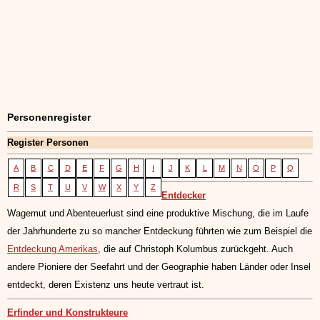
Personenregister
Register Personen
A
B
C
D
E
F
G
H
I
J
K
L
M
N
O
P
Q
R
S
T
U
V
W
X
Y
Z
Entdecker
Wagemut und Abenteuerlust sind eine produktive Mischung, die im Laufe
der Jahrhunderte zu so mancher Entdeckung führten wie zum Beispiel die
Entdeckung Amerikas
, die auf Christoph Kolumbus zurückgeht. Auch
andere Pioniere der Seefahrt und der Geographie haben Länder oder Insel
entdeckt, deren Existenz uns heute vertraut ist.
Erfinder und Konstrukteure