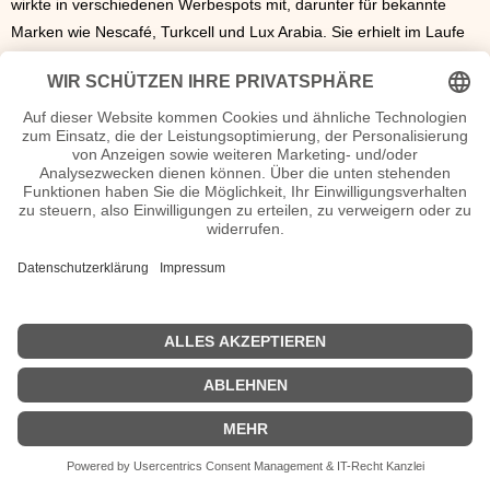
wirkte in verschiedenen Werbespots mit, darunter für bekannte
Marken wie Nescafé, Turkcell und Lux Arabia. Sie erhielt im Laufe
ihrer Karriere zahlreiche Auszeichnungen und wurde für viele
weitere nominiert. Hazal Kaya ist seit dem 6. Februar 2019 mit Ali
Atay verheiratet, der ebenfalls als Schauspieler tätig ist. Beide
spielten gemeinsam in der Serie „Behzat C.: Bir Ankara Polisiyesi“
mit.
Hazal Kaya Seiten, Kurzbio, Familie, verheiratet, Herkunft etc.
n.n.v. - Die offizielle Hazal Kaya Homepage / Facebook / X /
Instagram Seite
Movies Hazal Kaya Filme
| © 2013–2023 was-war-wann.de. Alle Rechte vorbehalten. |
|
Impressum
| Kurzbio | Vita | Herkunft |