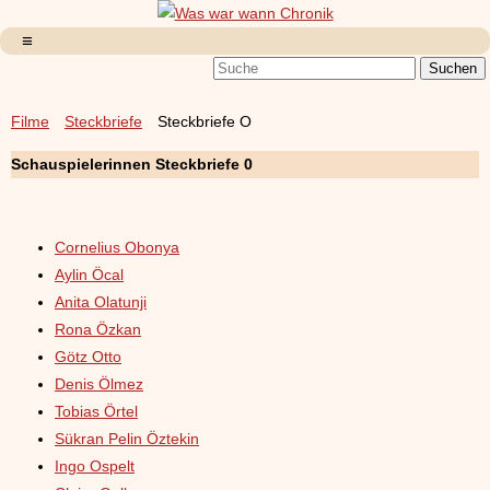
Filme
Steckbriefe
Steckbriefe O
Schauspielerinnen Steckbriefe 0
Cornelius Obonya
Aylin Öcal
Anita Olatunji
Rona Özkan
Götz Otto
Denis Ölmez
Tobias Örtel
Sükran Pelin Öztekin
Ingo Ospelt