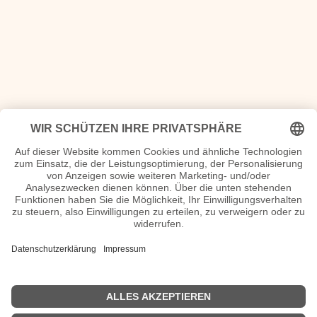
Register Filmsteckbriefe
A
B
C
D
E
F
G
H
I
J
K
L
M
N
O
P
Q
R
S
T
U
V
W
X
Y
Z
Videos