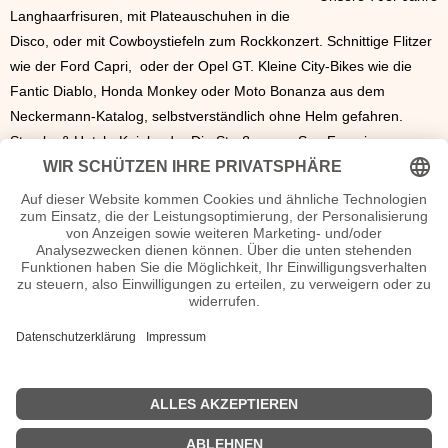
Langhaarfrisuren, mit Plateauschuhen in die
Disco, oder mit Cowboystiefeln zum Rockkonzert. Schnittige Flitzer
wie der Ford Capri, oder der Opel GT. Kleine City-Bikes wie die
Fantic Diablo, Honda Monkey oder Moto Bonanza aus dem
Neckermann-Katalog, selbstverständlich ohne Helm gefahren.
Starsky & Hutch, Kojak oder Die Straßen von San Franzisco,
überwiegend am Schwarz/Weiß-Fernseher an dem eventuell noch
eine Atari-Konsole hing. Musikboxen und Flipper in jeder Kneipe.
Anfangs ohne Sicherheitsgurt, einer Promillegrenze von 1,3
Promille und Außerorts ohne Geschwindigkeitsbegrenzung. Also
freie Fahrt für freie Bürger. Das waren die 70er-Jahre.
|
Die 70er Jahre
|
Typisch 70er-Jahre
|
Neue Beiträge auf was war wann?
Kommende runde Geburtstage und Jubiläen
Geburtstage
Extern & News