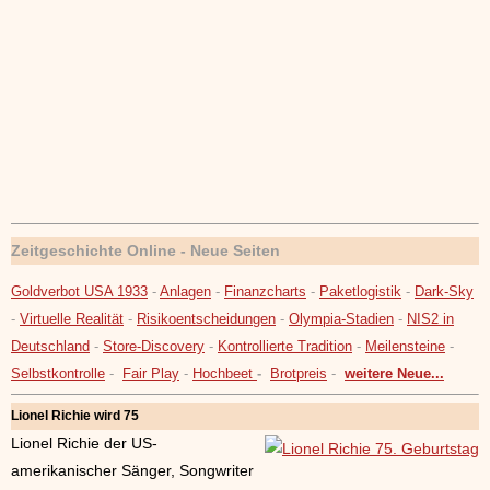
Zeitgeschichte Online - Neue Seiten
Goldverbot USA 1933
-
Anlagen
-
Finanzcharts
-
Paketlogistik
-
Dark-Sky
-
Virtuelle Realität
-
Risikoentscheidungen
-
Olympia-Stadien
-
NIS2 in
Deutschland
-
Store-Discovery
-
Kontrollierte Tradition
-
Meilensteine
-
Selbstkontrolle
-
Fair Play
-
Hochbeet
-
Brotpreis
-
weitere Neue...
Lionel Richie wird 75
Lionel Richie der US-
amerikanischer Sänger, Songwriter