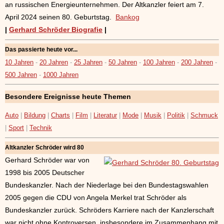
an russischen Energieunternehmen. Der Altkanzler feiert am 7.
April 2024 seinen 80. Geburtstag.
Bankog
|
Gerhard Schröder Biografie
|
Das passierte heute vor...
10 Jahren
-
20 Jahren
-
25 Jahren
-
50 Jahren
-
100 Jahren
-
200 Jahren
-
500 Jahren
-
1000 Jahren
Besondere Ereignisse heute Themen
Auto
|
Bildung
|
Charts
|
Film
|
Literatur
|
Mode
|
Musik
|
Politik
|
Schmuck
|
Sport
|
Technik
Altkanzler Schröder wird 80
Gerhard Schröder war von
1998 bis 2005 Deutscher
Bundeskanzler. Nach der Niederlage bei den Bundestagswahlen
2005 gegen die CDU von Angela Merkel trat Schröder als
Bundeskanzler zurück. Schröders Karriere nach der Kanzlerschaft
war nicht ohne Kontroversen, insbesondere im Zusammenhang mit