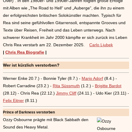
Over)“. In den 1980er- und 1990er-Jahren folgten große Erfolge
mit Alben wie „The Road to Hell“ und „Auberge“, die ihn zu einem
der erfolgreichsten britischen Solokünstler machten. Typisch für
Rea sind seine gefühlvollen Gitarrensoli, entspannte Grooves und
Texte über Reisen, Freiheit und das Leben unterwegs. Nach
schwerer Krankheit im Jahr 2000 kämpfte er sich zurück ins Leben
Chris Rea verstarb am 22. Dezember 2025.
Carlo Ljubek
|
Chris Rea Biografie
|
Wer ist kürzlich verstorben?
Werner Enke 20.7.) - Bonnie Tyler (8.7.) -
Mario Adorf
(8.4.) -
Robert Carradine (23.2.) -
Rita Süssmuth
(1.2.) -
Brigitte Bardot
(28.12) - Chris Rea (22.12.)
Jimmy Cliff
(24.11.) - Udo Kier (23.11) -
Felix Eitner
(8.11.)
Prince of Darkness verstorben
Ozzy Osbourne prägte mit Black Sabbath den
Sound des Heavy Metal.