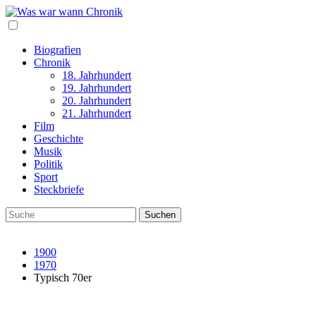
Biografien
Chronik
18. Jahrhundert
19. Jahrhundert
20. Jahrhundert
21. Jahrhundert
Film
Geschichte
Musik
Politik
Sport
Steckbriefe
1900
1970
Typisch 70er