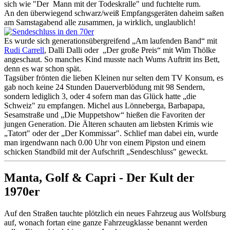
sich wie "Der Mann mit der Todeskralle" und fuchtelte rum.
An den überwiegend schwarz/weiß Empfangsgeräten daheim saßen
am Samstagabend alle zusammen, ja wirklich, unglaublich!
Es wurde sich generationsübergreifend „Am laufenden Band“ mit
Rudi Carrell
, Dalli Dalli oder „Der große Preis“ mit Wim Thölke
angeschaut. So manches Kind musste nach Wums Auftritt ins Bett,
denn es war schon spät.
Tagsüber frönten die lieben Kleinen nur selten dem TV Konsum, es
gab noch keine 24 Stunden Dauerverblödung mit 98 Sendern,
sondern lediglich 3, oder 4 sofern man das Glück hatte „die
Schweiz" zu empfangen. Michel aus Lönneberga, Barbapapa,
Sesamstraße und „Die Muppetshow“ hießen die Favoriten der
jungen Generation. Die Älteren schauten am liebsten Krimis wie
„Tatort" oder der „Der Kommissar". Schlief man dabei ein, wurde
man irgendwann nach 0.00 Uhr von einem Pipston und einem
schicken Standbild mit der Aufschrift „Sendeschluss" geweckt.
Manta, Golf & Capri - Der Kult der
1970er
Auf den Straßen tauchte plötzlich ein neues Fahrzeug aus Wolfsburg
auf, wonach fortan eine ganze Fahrzeugklasse benannt werden