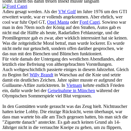
sollte. Einem bis dahin treuen Insekt musste langsam
Adieu gesagt werden. Als der
VW Golf
im Jahre 1976 um den GTI
erweitert wurde, war er vollends angekommen. Aber ehrlich, wer
cool war fuhr Opel GT,
Opel Manta
oder
Ford Capri
. Sowieso war
man in den 70ern noch der König auf den Straßen, Autos gab es
nicht mal die Hälfte als heute, Radarfallen Fehlanzeige, und die
Promillegrenze gab es zwar, aber wirklich interessiert hat sie keinen.
Was die zeitgeistliche Moral betraf, man wurde lockerer. Es wurde
nicht mehr nur getuschelt, sondern offen darüber gesprochen, wie
das nun mit den Bienchen und Blümchen funktioniert.
Für viele damals der Untergang des westlichen Abendlandes, aber
letztlich eine Befreiung von althergebrachten Vorstellungen.
Auch weltgeschichtlich passierte einiges in diesem Jahrzehnt. Gleich
zu Beginn fiel
Willy Brandt
in Warschau auf die Knie und setzte
damit ein deutliches Zeichen. Jahre später musste er aufgrund der
Guillaume-Affäre zurücktreten. In
Vietnam
kehrte endlich Frieden
ein, dafür wurde bei der
Geiselnahme in München
während der
Olympischen Sommerspiele viel Blut vergossen.
In den Gaststätten wurde geraucht was das Zeug hielt. Nichtraucher
hatten keine Lobby. Die einzige Rücksicht, wenn überhaupt, war
dass man wartete bis alle am Tisch gegessen hatten, bis man sich die
"Zigarette danach" ansteckte. Es gab auch keinen Grund als 14-
Jähriger nicht in die verrauchte Kneipe zu gehen, um zu flippern,