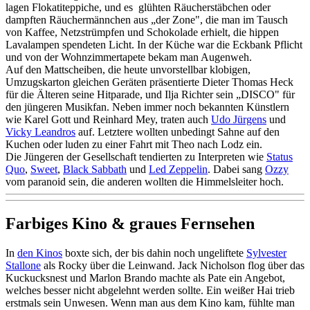
lagen Flokatiteppiche, und es glühten Räucherstäbchen oder
dampften Räuchermännchen aus „der Zone", die man im Tausch
von Kaffee, Netzstrümpfen und Schokolade erhielt, die hippen
Lavalampen spendeten Licht. In der Küche war die Eckbank Pflicht
und von der Wohnzimmertapete bekam man Augenweh.
Auf den Mattscheiben, die heute unvorstellbar klobigen,
Umzugskarton gleichen Geräten präsentierte Dieter Thomas Heck
für die Älteren seine Hitparade, und Ilja Richter sein „DISCO" für
den jüngeren Musikfan. Neben immer noch bekannten Künstlern
wie Karel Gott und Reinhard Mey, traten auch
Udo Jürgens
und
Vicky Leandros
auf. Letztere wollten unbedingt Sahne auf den
Kuchen oder luden zu einer Fahrt mit Theo nach Lodz ein.
Die Jüngeren der Gesellschaft tendierten zu Interpreten wie
Status
Quo
,
Sweet
,
Black Sabbath
und
Led Zeppelin
. Dabei sang
Ozzy
vom paranoid sein, die anderen wollten die Himmelsleiter hoch.
Farbiges Kino & graues Fernsehen
In
den Kinos
boxte sich, der bis dahin noch ungeliftete
Sylvester
Stallone
als Rocky über die Leinwand. Jack Nicholson flog über das
Kuckucksnest und Marlon Brando machte als Pate ein Angebot,
welches besser nicht abgelehnt werden sollte. Ein weißer Hai trieb
erstmals sein Unwesen. Wenn man aus dem Kino kam, fühlte man