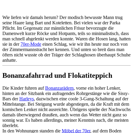
Wie liefen wir damals herum? Der modisch bewusste Mann trug
seine Haare lang Bart und Koteletten. Bei vielen war der Parka
Pflicht. Im Gegensatz zur männlichen Frisur bevorzugte die
Damenwelt kurze Röcke und Hotpants, teils so minimalistisch, dass
man schnell abgelenkt werden konnte. Waren die Hosen lang, hatten
sie in der
70er-Mode
einen Schlag, wie wir ihn heute nur noch von
der Zimmermannstracht her kennen. Und unten so breit dass man
öfters nicht wusste ob der Träger der Schlaghosen überhaupt Schuhe
anhatte.
Bonanzafahrrad und Flokatiteppich
Die Kinder fuhren auf
Bonanzarädern
, vorne ein hoher Lenker,
hinten an der Sitzbank ein aufragendes Rohrgestänge wie die Sissy-
Bars der
Harleys
, dazwischen eine coole 3-Gang-Schaltung auf der
Mittelstange. Bei Steigung wurde abgestiegen, da die Kraft mit dem
komischen Lenker nicht ausreichte. Übrigens spielte der Nachwuchs
damals überwiegend draußen, auch wenn das Wetter nicht ganz so
sonnig war. Es haben allerdings, meiner Kenntnis nach, die meisten
überlebt.
In den Wohnungen standen die
Möbel der 70er
, auf dem Boden