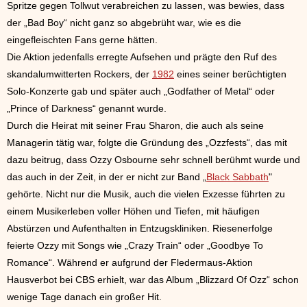
Spritze gegen Tollwut verabreichen zu lassen, was bewies, dass
der „Bad Boy“ nicht ganz so abgebrüht war, wie es die
eingefleischten Fans gerne hätten.
Die Aktion jedenfalls erregte Aufsehen und prägte den Ruf des
skandalumwitterten Rockers, der
1982
eines seiner berüchtigten
Solo-Konzerte gab und später auch „Godfather of Metal“ oder
„Prince of Darkness“ genannt wurde.
Durch die Heirat mit seiner Frau Sharon, die auch als seine
Managerin tätig war, folgte die Gründung des „Ozzfests“, das mit
dazu beitrug, dass Ozzy Osbourne sehr schnell berühmt wurde und
das auch in der Zeit, in der er nicht zur Band „
Black Sabbath
"
gehörte. Nicht nur die Musik, auch die vielen Exzesse führten zu
einem Musikerleben voller Höhen und Tiefen, mit häufigen
Abstürzen und Aufenthalten in Entzugskliniken. Riesenerfolge
feierte Ozzy mit Songs wie „Crazy Train“ oder „Goodbye To
Romance“. Während er aufgrund der Fledermaus-Aktion
Hausverbot bei CBS erhielt, war das Album „Blizzard Of Ozz“ schon
wenige Tage danach ein großer Hit.