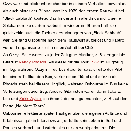
Ozzy war und blieb unberechenbar in seinem Verhalten, sowohl auf
als auch hinter der Bühne, was ihn 1979 den ersten Rauswurf bei
"Black Sabbath" kostete. Das hinderte ihn allerdings nicht, seine
Solokarriere zu starten, wobei ihm wiederum Sharon half, die
gleichzeitig auch die Tochter des Managers von „Black Sabbath“
war. Sie fand Osbourne nach dem Rauswurf aufgelöst und kaputt
vor und organisierte für ihn einen Auftritt bei CBS.
An Ozzys Seite waren zu jeder Zeit gute Musiker, z. B. der geniale
Gitarrist
Randy Rhoads
. Als dieser für die Tour
1982
im Flugzeug
mitflog, während Ozzy im Tourbus darunter saß, streifte der Pilot
bei einem Tiefflug den Bus, verlor einen Flügel und stürzte ab.
Rhoads starb bei diesem Unglück, während Osbourne im Bus keine
Verletzungen davontrug. Andere Gitarristen waren dann Jake E.
Lee und
Zakk Wylde
, die ihren Job ganz gut machten, z. B. auf der
Platte „No More Tears“.
Osbourne reflektierte später häufiger über die eigenen Auftritte und
Erlebnisse, gab in Interviews an, er hätte sein Leben in Suff und
Rausch verbracht und würde sich nur an wenig erinnern. Die