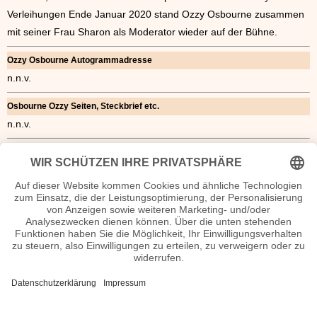
Verleihungen Ende Januar 2020 stand Ozzy Osbourne zusammen
mit seiner Frau Sharon als Moderator wieder auf der Bühne.
Ozzy Osbourne Autogrammadresse
n.n.v.
Osbourne Ozzy Seiten, Steckbrief etc.
n.n.v.
Biografie Ozzy Diskografie
1980 - Blizzard of Ozz
1981 - Diary of a Madman
1983 - Bark at the Moon
1986 - The Ultimate Sin
1988 - No Rest for the Wicked
1991 - No More Tears
1995 - Ozzmosis
2001 - Down to Earth
2005 - Under Cover