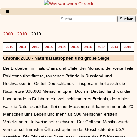
2000
2010
2010
2010
2011
2012
2013
2014
2015
2016
2017
2018
2019
Chronik 2010 - Naturkatastrophen und große Siege
Die Erdbeben in Haiti, China und Chile, der Monsun, der weite Teile
Pakistans überflutete, tausende Brände in Russland und
Hochwasser im Ostteil Deutschlands – insgesamt holte sich die
Natur etwa 300.000 Menschenopfer. Doch in Deutschland war die
Loveparade in Duisburg ein weit schlimmeres Ereignis, denn hier
war die Natur schuldlos. Bei einer Massenpanik kamen mehr als 20
Menschen ums Leben und mehr als 500 Menschen erlitten
Verletzungen, teilweise sehr schwere. Der Golf von Mexiko wurde
von der schlimmsten Ölkatastrophe in der Geschichte der USA
getroffen. Die Ölplattform Deepwater Horizon des BP-Konzerns