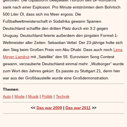
sank nach einer Explosion. Pro Minute entströmten dem Bohrloch
500 Liter Öl, dass sich ins Meer ergoss. Die
Fußballweltmeisterschaft in Südafrika gewann Spanien.
Deutschland schaffte den dritten Platz durch ein 3:2 gegen
Uruguay. Deutschland feierte außerdem den jüngsten Formel-1-
Weltmeister aller Zeiten: Sebastian Vettel. Der 23-jährige holte sich
den Sieg beim Großen Preis von Abu Dhabi. Dass auch noch
Lena
Meyer-Landrut
mit „Satellite“ den 55. Eurovision Song Contest
gewann, verzauberte Deutschland einmal mehr. „Wutbürger“ wurde
zum Wort des Jahres gekürt. Es passte zu Stuttgart 21, denn hier
war aus der Großbaustelle wurde eine Großdemonstration.
Themen
:
Auto
|
Mode
|
Musik
|
Politik
|
Technik
<<
Das war 2009
|
Das war 2011
>>