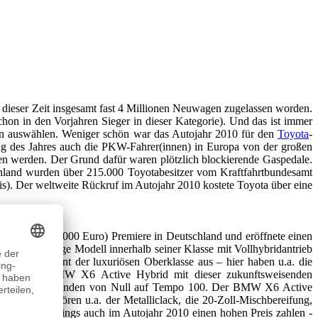
 dieser Zeit insgesamt fast 4 Millionen Neuwagen zugelassen worden.
hon in den Vorjahren Sieger in dieser Kategorie). Und das ist immer
n auswählen. Weniger schön war das Autojahr 2010 für den
Toyota
-
g des Jahres auch die PKW-Fahrer(innen) in Europa von der großen
fen werden. Der Grund dafür waren plötzlich blockierende Gaspedale.
schland wurden über 215.000 Toyotabesitzer vom Kraftfahrtbundesamt
is). Der weltweite Rückruf im Autojahr 2010 kostete Toyota über eine
id (ab ca. 23.000 Euro) Premiere in Deutschland und eröffnete einen
ang das einzige Modell innerhalb seiner Klasse mit Vollhybridantrieb
as im Segment der luxuriösen Oberklasse aus – hier haben u.a. die
 u.a. den BMW X6 Active Hybrid mit dieser zukunftsweisenden
 knappen 5,6 Sekunden von Null auf Tempo 100. Der BMW X6 Active
tattung gehören u.a. der Metalliclack, die 20-Zoll-Mischbereifung,
 Kunden allerdings auch im Autojahr 2010 einen hohen Preis zahlen -