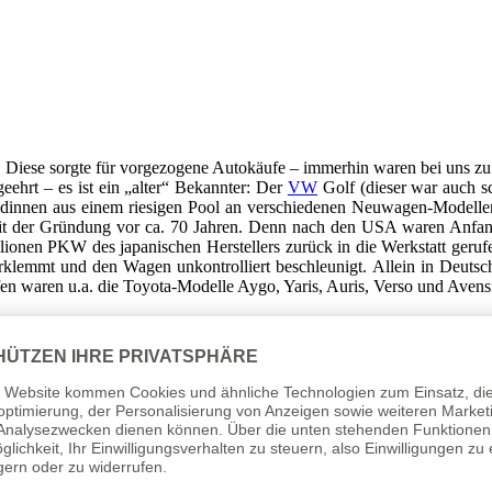
. Diese sorgte für vorgezogene Autokäufe – immerhin waren bei uns zu
ehrt – es ist ein „alter“ Bekannter: Der
VW
Golf (dieser war auch sc
ndinnen aus einem riesigen Pool an verschiedenen Neuwagen-Modelle
eit der Gründung vor ca. 70 Jahren. Denn nach den USA waren Anfan
illionen PKW des japanischen Herstellers zurück in die Werkstatt geru
erklemmt und den Wagen unkontrolliert beschleunigt. Allein in Deut
ffen waren u.a. die Toyota-Modelle Aygo, Yaris, Auris, Verso und Avens
 Toyota. In der zweiten Hälfte des Jahres feierte der neue Auris Hybr
s Mal in der beliebten Kompaktklasse. Hier ist der Auris übrigens bisl
ch (3,8 l/100 km) und CO2-Emissionen (89 g/km). Ganz anders sieht d
z weit vorne. Die noble Automobilschmiede aus München hatte
ringt schwere 2,5 Tonnen auf die Waage und schafft es trotzdem in
d einen Biturbo-V8 (Systemleistung insgesamt 485 PS). Zur Serienauss
ach, die Rückfahrkamera und ein Navigationssystem. Dafür mussten die