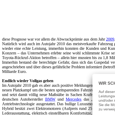
diese Prognose war vor allem die Abwrackprämie aus dem Jahr
2009
Natürlich wird auch im Autojahr 2010 das meistverkaufte Fahrzeug ge
wieder eine echte Leistung, immerhin konnten die Kunden und Ku
Konzern – das Unternehmen erlebte seine wohl schlimmste Krise s
Toyota-Rückruf-Aktion betroffen – allein hier mussten bis zu 1,8 M
Immerhin bestand die berechtigte Gefahr, dass sich das Gaspedal v
angeschrieben und über dieses gefährliche Problem informiert (betro
Milliarde Euro.
Endlich wieder Vollgas geben
Im Autojahr 2010 gab es aber auch positive Meldungen aus dem Hause
neuen Platzkampf um die besten spritsparenden Fahrzeuge – und diese
und setzt damit völlig neue Maßstäbe in Sachen Kraftstoffverbrau
deutschen Autohersteller
BMW
und
Mercedes
das „Näschen“ gan
Antriebstechnologie ausgestattet. Das bullige Luxusmodell X6 b
Hybrid besitzt zwei Elektromotoren (Aufpreis rund 25.000 Euro) un
Lederausstattung, elektrisch einstellbaren Komfortsitze, das Glasd