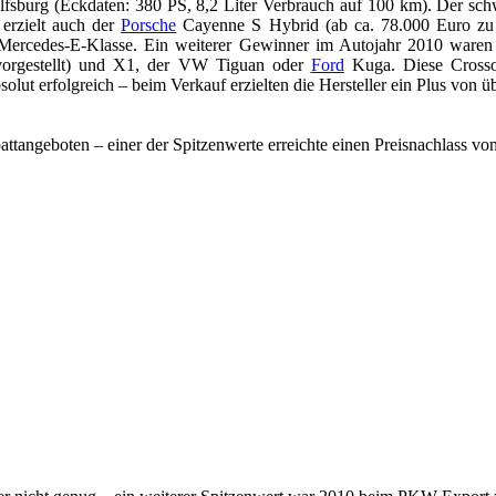
lfsburg (Eckdaten: 380 PS, 8,2 Liter Verbrauch auf 100 km). Der sc
 erzielt auch der
Porsche
Cayenne S Hybrid (ab ca. 78.000 Euro zu h
rcedes-E-Klasse. Ein weiterer Gewinner im Autojahr 2010 waren d
vorgestellt) und X1, der VW Tiguan oder
Ford
Kuga. Diese Crossov
ut erfolgreich – beim Verkauf erzielten die Hersteller ein Plus von ü
angeboten – einer der Spitzenwerte erreichte einen Preisnachlass von 