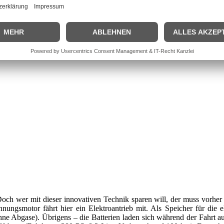
 Hybrid völlig elektrisch angetrieben werden – danach wird der Verb
 weiteren Erfolg verbuchen. Die zukunftsweisende und umweltfreundlic
och wer mit dieser innovativen Technik sparen will, der muss vorher 
ngsmotor fährt hier ein Elektroantrieb mit. Als Speicher für die el
hne Abgase). Übrigens – die Batterien laden sich während der Fahrt 