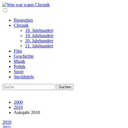
Biografien
Chronik
18. Jahrhundert
19. Jahrhundert
20. Jahrhundert
21. Jahrhundert
Film
Geschichte
Musik
Politik
Sport
Steckbriefe
2000
2010
Autojahr 2010
2010
2011