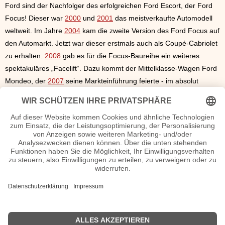
Ford sind der Nachfolger des erfolgreichen Ford Escort, der Ford
Focus! Dieser war
2000
und
2001
das meistverkaufte Automodell
weltweit. Im Jahre
2004
kam die zweite Version des Ford Focus auf
den Automarkt. Jetzt war dieser erstmals auch als Coupé-Cabriolet
zu erhalten.
2008
gab es für die Focus-Baureihe ein weiteres
spektakuläres „Facelift“. Dazu kommt der Mittelklasse-Wagen Ford
Mondeo, der
2007
seine Markteinführung feierte - im absolut
erneuerten Design! Und 2008 wird der neue (Kleinwagen) Ford
Fiesta der Welt vorgestellt. Im Jahre 2009 hat Autohersteller Ford –
genauso wie alle anderen Unternehmen auf diesen Sektor –
Schwierigkeiten, die Umsätze des Unternehmens in die
Gewinnzone zu führen. Auf jeden Fall was die Einnahmen in den
USA angeht – hier musste der Autohersteller die US-Produktion um
knapp 20 Prozent herunter fahren. Außerhalb der USA – also in
Europa und auch anderen Märkten – „fährt“ Ford gute Umsätze
und sogar Gewinne ein. Allerdings reicht dies wohl nicht, um die
extremen US-Verluste ausgleichen zu können.
Historische Werbung Ford Reklame