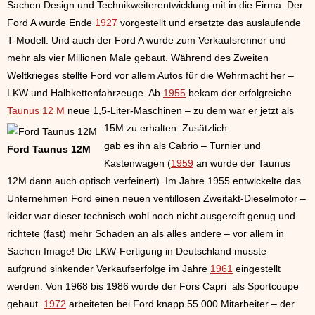
Sachen Design und Technikweiterentwicklung mit in die Firma. Der
Ford A wurde Ende
1927
vorgestellt und ersetzte das auslaufende
T-Modell. Und auch der Ford A wurde zum Verkaufsrenner und
mehr als vier Millionen Male gebaut. Während des Zweiten
Weltkrieges stellte Ford vor allem Autos für die Wehrmacht her –
LKW und Halbkettenfahrzeuge. Ab
1955
bekam der erfolgreiche
Taunus 12 M
neue 1,5-Liter-Maschinen – zu dem war er jetzt als
15M zu erhalten. Zusätzlich
gab es ihn als Cabrio – Turnier und
Ford Taunus 12M
Kastenwagen (
1959
an wurde der Taunus
12M dann auch optisch verfeinert). Im Jahre 1955 entwickelte das
Unternehmen Ford einen neuen ventillosen Zweitakt-Dieselmotor –
leider war dieser technisch wohl noch nicht ausgereift genug und
richtete (fast) mehr Schaden an als alles andere – vor allem in
Sachen Image! Die LKW-Fertigung in Deutschland musste
aufgrund sinkender Verkaufserfolge im Jahre
1961
eingestellt
werden. Von 1968 bis 1986 wurde der Fors Capri als Sportcoupe
gebaut.
1972
arbeiteten bei Ford knapp 55.000 Mitarbeiter – der