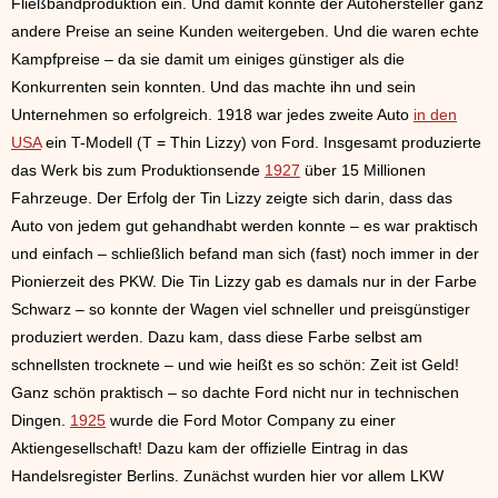
Fließbandproduktion ein. Und damit konnte der Autohersteller ganz
andere Preise an seine Kunden weitergeben. Und die waren echte
Kampfpreise – da sie damit um einiges günstiger als die
Konkurrenten sein konnten. Und das machte ihn und sein
Unternehmen so erfolgreich. 1918 war jedes zweite Auto
in den
USA
ein T-Modell (T = Thin Lizzy) von Ford. Insgesamt produzierte
das Werk bis zum Produktionsende
1927
über 15 Millionen
Fahrzeuge. Der Erfolg der Tin Lizzy zeigte sich darin, dass das
Auto von jedem gut gehandhabt werden konnte – es war praktisch
und einfach – schließlich befand man sich (fast) noch immer in der
Pionierzeit des PKW. Die Tin Lizzy gab es damals nur in der Farbe
Schwarz – so konnte der Wagen viel schneller und preisgünstiger
produziert werden. Dazu kam, dass diese Farbe selbst am
schnellsten trocknete – und wie heißt es so schön: Zeit ist Geld!
Ganz schön praktisch – so dachte Ford nicht nur in technischen
Dingen.
1925
wurde die Ford Motor Company zu einer
Aktiengesellschaft! Dazu kam der offizielle Eintrag in das
Handelsregister Berlins. Zunächst wurden hier vor allem LKW