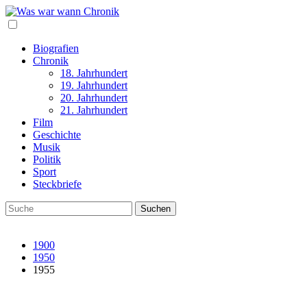
Biografien
Chronik
18. Jahrhundert
19. Jahrhundert
20. Jahrhundert
21. Jahrhundert
Film
Geschichte
Musik
Politik
Sport
Steckbriefe
1900
1950
1955