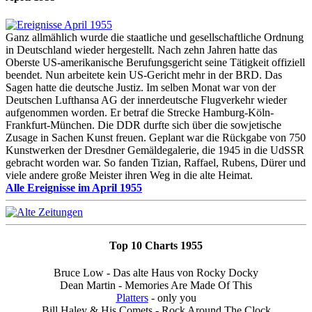
Ganz allmählich wurde die staatliche und gesellschaftliche Ordnung
in Deutschland wieder hergestellt. Nach zehn Jahren hatte das
Oberste US-amerikanische Berufungsgericht seine Tätigkeit offiziell
beendet. Nun arbeitete kein US-Gericht mehr in der BRD. Das
Sagen hatte die deutsche Justiz. Im selben Monat war von der
Deutschen Lufthansa AG der innerdeutsche Flugverkehr wieder
aufgenommen worden. Er betraf die Strecke Hamburg-Köln-
Frankfurt-München. Die DDR durfte sich über die sowjetische
Zusage in Sachen Kunst freuen. Geplant war die Rückgabe von 750
Kunstwerken der Dresdner Gemäldegalerie, die 1945 in die UdSSR
gebracht worden war. So fanden Tizian, Raffael, Rubens, Dürer und
viele andere große Meister ihren Weg in die alte Heimat.
Alle Ereignisse im April 1955
Top 10 Charts 1955
Bruce Low - Das alte Haus von Rocky Docky
Dean Martin - Memories Are Made Of This
Platters
- only you
Bill Haley & His Comets - Rock Around The Clock