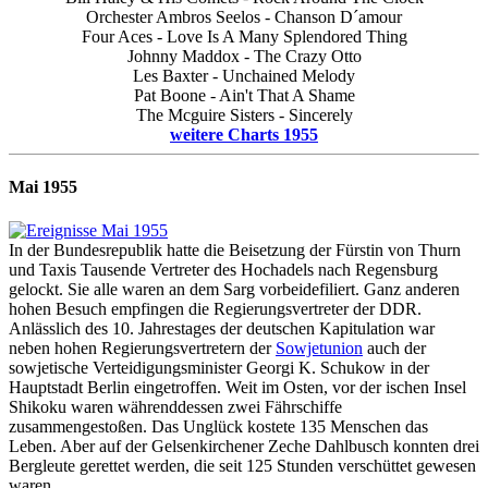
Orchester Ambros Seelos - Chanson D´amour
Four Aces - Love Is A Many Splendored Thing
Johnny Maddox - The Crazy Otto
Les Baxter - Unchained Melody
Pat Boone - Ain't That A Shame
The Mcguire Sisters - Sincerely
weitere Charts 1955
Mai 1955
In der Bundesrepublik hatte die Beisetzung der Fürstin von Thurn
und Taxis Tausende Vertreter des Hochadels nach Regensburg
gelockt. Sie alle waren an dem Sarg vorbeidefiliert. Ganz anderen
hohen Besuch empfingen die Regierungsvertreter der DDR.
Anlässlich des 10. Jahrestages der deutschen Kapitulation war
neben hohen Regierungsvertretern der
Sowjetunion
auch der
sowjetische Verteidigungsminister Georgi K. Schukow in der
Hauptstadt Berlin eingetroffen. Weit im Osten, vor der ischen Insel
Shikoku waren währenddessen zwei Fährschiffe
zusammengestoßen. Das Unglück kostete 135 Menschen das
Leben. Aber auf der Gelsenkirchener Zeche Dahlbusch konnten drei
Bergleute gerettet werden, die seit 125 Stunden verschüttet gewesen
waren.