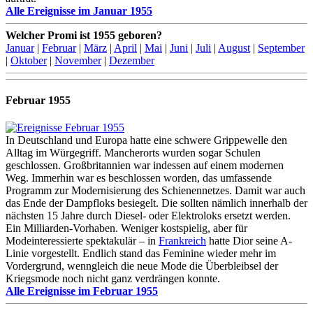
Alle Ereignisse im Januar 1955
Welcher Promi ist 1955 geboren?
Januar
|
Februar
|
März
|
April
|
Mai
|
Juni
|
Juli
|
August
|
September
|
Oktober
|
November
|
Dezember
Februar 1955
In Deutschland und Europa hatte eine schwere Grippewelle den
Alltag im Würgegriff. Mancherorts wurden sogar Schulen
geschlossen. Großbritannien war indessen auf einem modernen
Weg. Immerhin war es beschlossen worden, das umfassende
Programm zur Modernisierung des Schienennetzes. Damit war auch
das Ende der Dampfloks besiegelt. Die sollten nämlich innerhalb der
nächsten 15 Jahre durch Diesel- oder Elektroloks ersetzt werden.
Ein Milliarden-Vorhaben. Weniger kostspielig, aber für
Modeinteressierte spektakulär – in
Frankreich
hatte Dior seine A-
Linie vorgestellt. Endlich stand das Feminine wieder mehr im
Vordergrund, wenngleich die neue Mode die Überbleibsel der
Kriegsmode noch nicht ganz verdrängen konnte.
Alle Ereignisse im Februar 1955