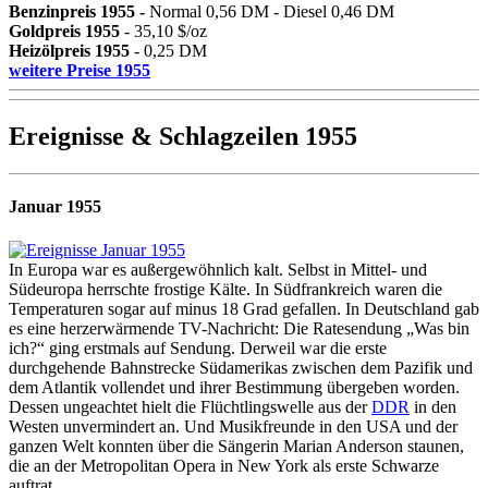
Benzinpreis 1955 -
Normal 0,56 DM - Diesel 0,46 DM
Goldpreis 1955
- 35,10 $/oz
Heizölpreis 1955
- 0,25 DM
weitere Preise 1955
Ereignisse & Schlagzeilen 1955
Januar 1955
In Europa war es außergewöhnlich kalt. Selbst in Mittel- und
Südeuropa herrschte frostige Kälte. In Südfrankreich waren die
Temperaturen sogar auf minus 18 Grad gefallen. In Deutschland gab
es eine herzerwärmende TV-Nachricht: Die Ratesendung „Was bin
ich?“ ging erstmals auf Sendung. Derweil war die erste
durchgehende Bahnstrecke Südamerikas zwischen dem Pazifik und
dem Atlantik vollendet und ihrer Bestimmung übergeben worden.
Dessen ungeachtet hielt die Flüchtlingswelle aus der
DDR
in den
Westen unvermindert an. Und Musikfreunde in den USA und der
ganzen Welt konnten über die Sängerin Marian Anderson staunen,
die an der Metropolitan Opera in New York als erste Schwarze
auftrat.