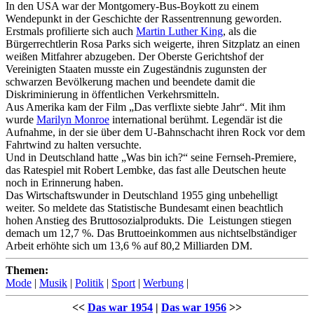
In den USA war der Montgomery-Bus-Boykott zu einem
Wendepunkt in der Geschichte der Rassentrennung geworden.
Erstmals profilierte sich auch
Martin Luther King
, als die
Bürgerrechtlerin Rosa Parks sich weigerte, ihren Sitzplatz an einen
weißen Mitfahrer abzugeben. Der Oberste Gerichtshof der
Vereinigten Staaten musste ein Zugeständnis zugunsten der
schwarzen Bevölkerung machen und beendete damit die
Diskriminierung in öffentlichen Verkehrsmitteln.
Aus Amerika kam der Film „Das verflixte siebte Jahr“. Mit ihm
wurde
Marilyn Monroe
international berühmt. Legendär ist die
Aufnahme, in der sie über dem U-Bahnschacht ihren Rock vor dem
Fahrtwind zu halten versuchte.
Und in Deutschland hatte „Was bin ich?“ seine Fernseh-Premiere,
das Ratespiel mit Robert Lembke, das fast alle Deutschen heute
noch in Erinnerung haben.
Das Wirtschaftswunder in Deutschland 1955 ging unbehelligt
weiter. So meldete das Statistische Bundesamt einen beachtlich
hohen Anstieg des Bruttosozialprodukts. Die Leistungen stiegen
demach um 12,7 %. Das Bruttoeinkommen aus nichtselbständiger
Arbeit erhöhte sich um 13,6 % auf 80,2 Milliarden DM.
Themen:
Mode
|
Musik
|
Politik
|
Sport
|
Werbung
|
<<
Das war 1954
|
Das war 1956
>>