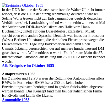
In der DDR betonte der Staatsratsvorsitzende Walter Ulbricht immer
wieder, dass die DDR der einzig rechtmäßige deutsche Staat sei.
Solche Worte trugen nicht zur Entspannung des deutsch-deutschen
Verhältnisses bei. Landesübergreifend war immerhin zum ersten Mal
der Auftritt von DDR-Jazz-Musikern aus Halle vom Hans-
Buchmann-Quintett auf dem Düsseldorfer Jazzfestival. Musik
spricht eben eine andere Sprache. Deutlich war indes der Protest der
(West-) Berliner Hausfrauen, die der hohen Fleischpreise wegen die
Fleischereien drei Tage lang boykottierten und damit einen
Umsatzrückgang verursachten, der auf mehrere hunderttausend DM
geschätzt wurde. Währenddessen war in Frankfurt am Main die 37.
Internationale Automobilausstellung mit 750.000 Besuchern beendet
worden
Alle Ereignisse im Oktober 1955
Autopremieren 1955
Ein Zylinder und 12 PS waren die Rettung des Automobilherstellers
BMW. In Form einer BMW Isetta 250 die keine hohen
Entwicklungskosten benötigte und in großen Stückzahlen abgesetzt
werden konnte. Das Konzept fand man bei der italienischen Firma
Iso Rivolta und kaufte die Lizens.
Automobile 1955