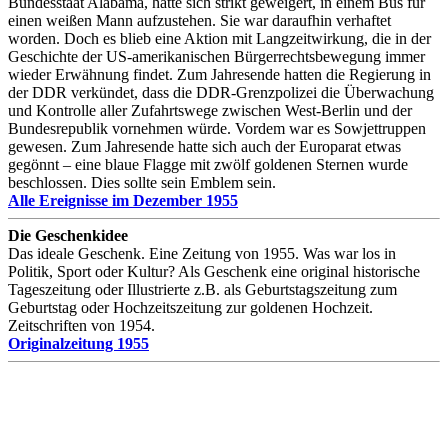
Bundesstaat Alabama, hatte sich strikt geweigert, in einem Bus für
einen weißen Mann aufzustehen. Sie war daraufhin verhaftet
worden. Doch es blieb eine Aktion mit Langzeitwirkung, die in der
Geschichte der US-amerikanischen Bürgerrechtsbewegung immer
wieder Erwähnung findet. Zum Jahresende hatten die Regierung in
der DDR verkündet, dass die DDR-Grenzpolizei die Überwachung
und Kontrolle aller Zufahrtswege zwischen West-Berlin und der
Bundesrepublik vornehmen würde. Vordem war es Sowjettruppen
gewesen. Zum Jahresende hatte sich auch der Europarat etwas
gegönnt – eine blaue Flagge mit zwölf goldenen Sternen wurde
beschlossen. Dies sollte sein Emblem sein.
Alle Ereignisse im Dezember 1955
Die Geschenkidee
Das ideale Geschenk. Eine Zeitung von 1955. Was war los in
Politik, Sport oder Kultur? Als Geschenk eine original historische
Tageszeitung oder Illustrierte z.B. als Geburtstagszeitung zum
Geburtstag oder Hochzeitszeitung zur goldenen Hochzeit.
Zeitschriften von 1954.
Originalzeitung 1955