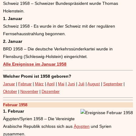
Schweiz 1958 – Schweizer Bundespräsident wurde Thomas
Holenstein.
1. Januar
Schweiz 1958 - Es wurde in der Schweiz mit der regulären
Fernsehausstrahlung begonnen.
2. Januar
BRD 1958 – Die deutsche Verkehrssünderkartei wurde in
Flensburg (Schleswig-Holstein) eingerichtet.
Alle Ereignisse im Januar 1958
Welcher Promi ist 1958 geboren?
Januar
|
Februar
|
März
|
April
|
Mai
|
Juni
|
Juli
|
August
|
September
|
Oktober
|
November
|
Dezember
Februar 1958
1. Februar
Ägypten/Syrien 1958 – Die Vereinigte
Arabische Republik schloss sich aus
Ägypten
und Syrien
zusammen.