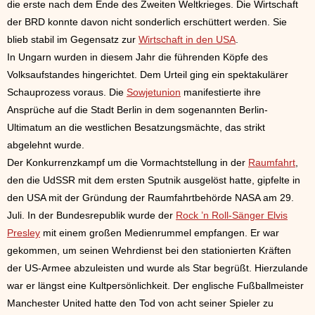
die erste nach dem Ende des Zweiten Weltkrieges. Die Wirtschaft
der BRD konnte davon nicht sonderlich erschüttert werden. Sie
blieb stabil im Gegensatz zur
Wirtschaft in den USA
.
In Ungarn wurden in diesem Jahr die führenden Köpfe des
Volksaufstandes hingerichtet. Dem Urteil ging ein spektakulärer
Schauprozess voraus. Die
Sowjetunion
manifestierte ihre
Ansprüche auf die Stadt Berlin in dem sogenannten Berlin-
Ultimatum an die westlichen Besatzungsmächte, das strikt
abgelehnt wurde.
Der Konkurrenzkampf um die Vormachtstellung in der
Raumfahrt
,
den die UdSSR mit dem ersten Sputnik ausgelöst hatte, gipfelte in
den USA mit der Gründung der Raumfahrtbehörde NASA am 29.
Juli. In der Bundesrepublik wurde der
Rock ’n Roll-Sänger Elvis
Presley
mit einem großen Medienrummel empfangen. Er war
gekommen, um seinen Wehrdienst bei den stationierten Kräften
der US-Armee abzuleisten und wurde als Star begrüßt. Hierzulande
war er längst eine Kultpersönlichkeit. Der englische Fußballmeister
Manchester United hatte den Tod von acht seiner Spieler zu