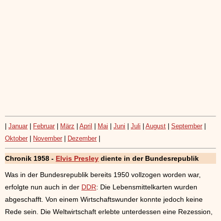
|
Januar
|
Februar
|
März
|
April
|
Mai
|
Juni
|
Juli
|
August
|
September
|
Oktober
|
November
|
Dezember
|
Chronik 1958 -
Elvis Presley
diente in der Bundesrepublik
Was in der Bundesrepublik bereits 1950 vollzogen worden war,
erfolgte nun auch in der
DDR
: Die Lebensmittelkarten wurden
abgeschafft. Von einem Wirtschaftswunder konnte jedoch keine
Rede sein. Die Weltwirtschaft erlebte unterdessen eine Rezession,