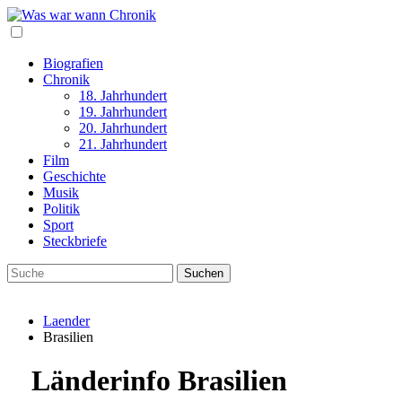
Biografien
Chronik
18. Jahrhundert
19. Jahrhundert
20. Jahrhundert
21. Jahrhundert
Film
Geschichte
Musik
Politik
Sport
Steckbriefe
Laender
Brasilien
Länderinfo Brasilien