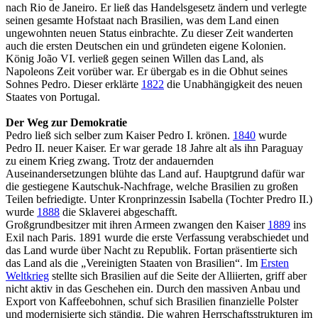
nach Rio de Janeiro. Er ließ das Handelsgesetz ändern und verlegte
seinen gesamte Hofstaat nach Brasilien, was dem Land einen
ungewohnten neuen Status einbrachte. Zu dieser Zeit wanderten
auch die ersten Deutschen ein und gründeten eigene Kolonien.
König João VI. verließ gegen seinen Willen das Land, als
Napoleons Zeit vorüber war. Er übergab es in die Obhut seines
Sohnes Pedro. Dieser erklärte
1822
die Unabhängigkeit des neuen
Staates von Portugal.
Der Weg zur Demokratie
Pedro ließ sich selber zum Kaiser Pedro I. krönen.
1840
wurde
Pedro II. neuer Kaiser. Er war gerade 18 Jahre alt als ihn Paraguay
zu einem Krieg zwang. Trotz der andauernden
Auseinandersetzungen blühte das Land auf. Hauptgrund dafür war
die gestiegene Kautschuk-Nachfrage, welche Brasilien zu großen
Teilen befriedigte. Unter Kronprinzessin Isabella (Tochter Predro II.)
wurde
1888
die Sklaverei abgeschafft.
Großgrundbesitzer mit ihren Armeen zwangen den Kaiser
1889
ins
Exil nach Paris. 1891 wurde die erste Verfassung verabschiedet und
das Land wurde über Nacht zu Republik. Fortan präsentierte sich
das Land als die „Vereinigten Staaten von Brasilien“. Im
Ersten
Weltkrieg
stellte sich Brasilien auf die Seite der Alliierten, griff aber
nicht aktiv in das Geschehen ein. Durch den massiven Anbau und
Export von Kaffeebohnen, schuf sich Brasilien finanzielle Polster
und modernisierte sich ständig. Die wahren Herrschaftsstrukturen im