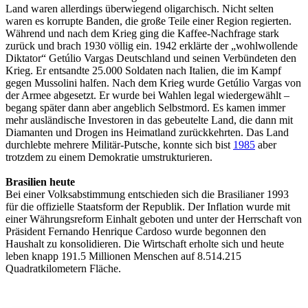
Land waren allerdings überwiegend oligarchisch. Nicht selten
waren es korrupte Banden, die große Teile einer Region regierten.
Während und nach dem Krieg ging die Kaffee-Nachfrage stark
zurück und brach 1930 völlig ein. 1942 erklärte der „wohlwollende
Diktator“ Getúlio Vargas Deutschland und seinen Verbündeten den
Krieg. Er entsandte 25.000 Soldaten nach Italien, die im Kampf
gegen Mussolini halfen. Nach dem Krieg wurde Getúlio Vargas von
der Armee abgesetzt. Er wurde bei Wahlen legal wiedergewählt –
begang später dann aber angeblich Selbstmord. Es kamen immer
mehr ausländische Investoren in das gebeutelte Land, die dann mit
Diamanten und Drogen ins Heimatland zurückkehrten. Das Land
durchlebte mehrere Militär-Putsche, konnte sich bist
1985
aber
trotzdem zu einem Demokratie umstrukturieren.
Brasilien heute
Bei einer Volksabstimmung entschieden sich die Brasilianer 1993
für die offizielle Staatsform der Republik. Der Inflation wurde mit
einer Währungsreform Einhalt geboten und unter der Herrschaft von
Präsident Fernando Henrique Cardoso wurde begonnen den
Haushalt zu konsolidieren. Die Wirtschaft erholte sich und heute
leben knapp 191.5 Millionen Menschen auf 8.514.215
Quadratkilometern Fläche.