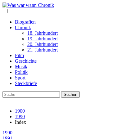
Biografien
Chronik
18. Jahrhundert
19. Jahrhundert
20. Jahrhundert
21. Jahrhundert
Film
Geschichte
Musik
Politik
Sport
Steckbriefe
1900
1990
Index
1990
1991