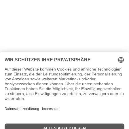
Alle Themen der 90er Jahre
Automobil
-
Bildung
-
Charts
-
Erfindungen
-
Filme
-
Haarmode
-