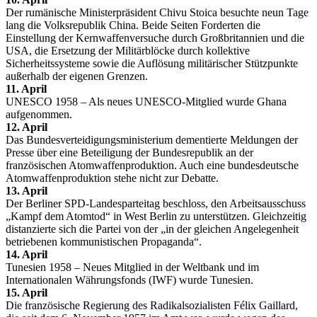
Der rumänische Ministerpräsident Chivu Stoica besuchte neun Tage
lang die Volksrepublik China. Beide Seiten Forderten die
Einstellung der Kernwaffenversuche durch Großbritannien und die
USA, die Ersetzung der Militärblöcke durch kollektive
Sicherheitssysteme sowie die Auflösung militärischer Stützpunkte
außerhalb der eigenen Grenzen.
11. April
UNESCO 1958 – Als neues UNESCO-Mitglied wurde Ghana
aufgenommen.
12. April
Das Bundesverteidigungsministerium dementierte Meldungen der
Presse über eine Beteiligung der Bundesrepublik an der
französischen Atomwaffenproduktion. Auch eine bundesdeutsche
Atomwaffenproduktion stehe nicht zur Debatte.
13. April
Der Berliner SPD-Landesparteitag beschloss, den Arbeitsausschuss
„Kampf dem Atomtod“ in West Berlin zu unterstützen. Gleichzeitig
distanzierte sich die Partei von der „in der gleichen Angelegenheit
betriebenen kommunistischen Propaganda“.
14. April
Tunesien 1958 – Neues Mitglied in der Weltbank und im
Internationalen Währungsfonds (IWF) wurde Tunesien.
15. April
Die französische Regierung des Radikalsozialisten Félix Gaillard,