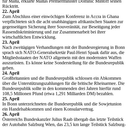
für Malta, erklärte Maltas Premierminister Dominic Mintoff seinen
Rücktritt.
22. April
Zum Abschluss einer einwöchigen Konferenz in Accra in Ghana
verpflichteten sich die acht unabhängigen afrikanischen Staaten zur
gegenseitigen Sicherung ihrer Souveränität, zur Beseitigung jeder
Rassendiskriminierung und zur Zusammenarbeit bei ihrer
wirtschaftlichen Entwicklung.
23. April
Nach zweitägigen Verhandlungen mit der Bundesregierung in Bonn
sprach sich NATO-Generalsekretär Paul-Henri Spaak dafür aus, die
Mitgliedsstaaten der NATO allgemein mit den modernsten Waffen
auszurüsten. Es könne keine Sonderstellung für die Bundesrepublik
geben.
24. April
Großbritannien und die Bundesrepublik schlossen ein Abkommen
über die Unterstützungszahlungen für die britische Rheinarmee. Die
Bundesrepublik sollte in den kommenden drei Jahren hierfür rund
108,5 Millionen Pfund (etwa 1,291 Milliarden DM) bezahlen.
25. April
In Bonn unterzeichneten die Bundesrepublik und die Sowjetunion
ein Handelsabkommen und einen Konsularvertrag.
26. April
Österreichs Bundeskanzler Julius Raab übergab das letzte Teilstück
der Autobahn Salzburg Wien, das 23,5 km lange Teilstück Salzburg-