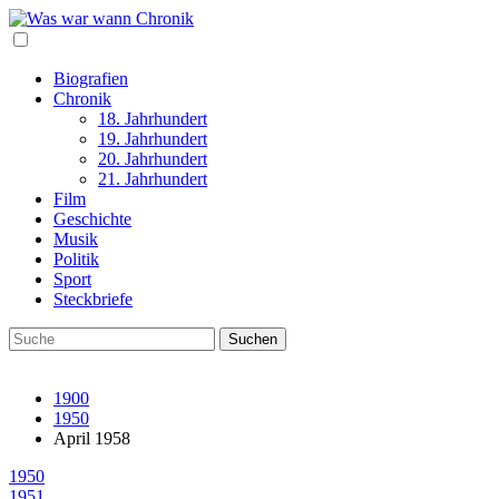
Biografien
Chronik
18. Jahrhundert
19. Jahrhundert
20. Jahrhundert
21. Jahrhundert
Film
Geschichte
Musik
Politik
Sport
Steckbriefe
1900
1950
April 1958
1950
1951