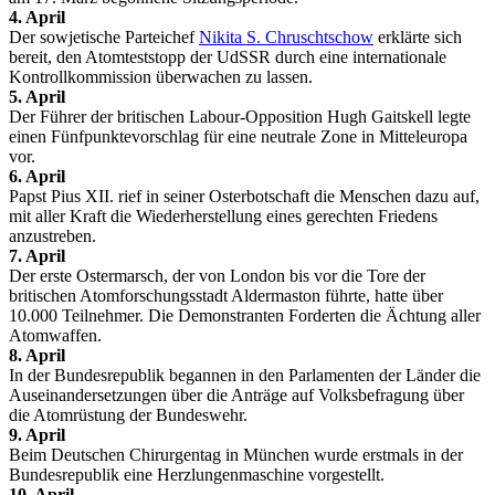
4. April
Der sowjetische Parteichef
Nikita S. Chruschtschow
erklärte sich
bereit, den Atomteststopp der UdSSR durch eine internationale
Kontrollkommission überwachen zu lassen.
5. April
Der Führer der britischen Labour-Opposition Hugh Gaitskell legte
einen Fünfpunktevorschlag für eine neutrale Zone in Mitteleuropa
vor.
6. April
Papst Pius XII. rief in seiner Osterbotschaft die Menschen dazu auf,
mit aller Kraft die Wiederherstellung eines gerechten Friedens
anzustreben.
7. April
Der erste Ostermarsch, der von London bis vor die Tore der
britischen Atomforschungsstadt Aldermaston führte, hatte über
10.000 Teilnehmer. Die Demonstranten Forderten die Ächtung aller
Atomwaffen.
8. April
In der Bundesrepublik begannen in den Parlamenten der Länder die
Auseinandersetzungen über die Anträge auf Volksbefragung über
die Atomrüstung der Bundeswehr.
9. April
Beim Deutschen Chirurgentag in München wurde erstmals in der
Bundesrepublik eine Herzlungenmaschine vorgestellt.
10. April