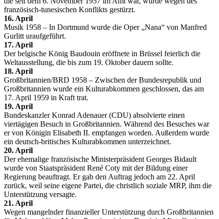
die seit dem 6. November 1957 im Amt war, wurde wegen des
französisch-tunesischen Konflikts gestürzt.
16. April
Musik 1958 – In Dortmund wurde die Oper „Nana“ von Manfred
Gurlitt uraufgeführt.
17. April
Der belgische König Baudouin eröffnete in Brüssel feierlich die
Weltausstellung, die bis zum 19. Oktober dauern sollte.
18. April
Großbritannien/BRD 1958 – Zwischen der Bundesrepublik und
Großbritannien wurde ein Kulturabkommen geschlossen, das am
17. April 1959 in Kraft trat.
19. April
Bundeskanzler Konrad Adenauer (CDU) absolvierte einen
viertägigen Besuch in Großbritannien. Während des Besuches war
er von Königin Elisabeth II. empfangen worden. Außerdem wurde
ein deutsch-britisches Kulturabkommen unterzeichnet.
20. April
Der ehemalige französische Ministerpräsident Georges Bidault
wurde von Staatspräsident René Coty mit der Bildung einer
Regierung beauftragt. Er gab den Auftrag jedoch am 22. April
zurück, weil seine eigene Partei, die christlich soziale MRP, ihm die
Unterstützung versagte.
21. April
Wegen mangelnder finanzieller Unterstützung durch Großbritannien