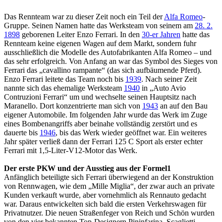
Das Rennteam war zu dieser Zeit noch ein Teil der
Alfa Romeo
-
Gruppe. Seinen Namen hatte das Werksteam von seinem am
28. 2.
1898
geborenen Leiter Enzo Ferrari. In den
30-er Jahren
hatte das
Rennteam keine eigenen Wagen auf dem Markt, sondern fuhr
ausschließlich die Modelle des Autofabrikanten Alfa Romeo – und
das sehr erfolgreich. Von Anfang an war das Symbol des Sieges von
Ferrari das „cavallino rampante“ (das sich aufbäumende Pferd).
Enzo Ferrari leitete das Team noch bis
1939
. Nach seiner Zeit
nannte sich das ehemalige Werksteam
1940
in „Auto Avio
Contruzioni Ferrari“ um und wechselte seinen Hauptsitz nach
Maranello. Dort konzentrierte man sich von
1943
an auf den Bau
eigener Automobile. Im folgenden Jahr wurde das Werk im Zuge
eines Bombenangriffs aber beinahe vollständig zerstört und es
dauerte bis
1946
, bis das Werk wieder geöffnet war. Ein weiteres
Jahr später verließ dann der Ferrari 125 C Sport als erster echter
Ferrari mit 1,5-Liter-V12-Motor das Werk.
Der erste PKW und der Ausstieg aus der Formel1
Anfänglich beteiligte sich Ferrari überwiegend an der Konstruktion
von Rennwagen, wie dem „Mille Miglia“, der zwar auch an private
Kunden verkauft wurde, aber vornehmlich als Rennauto gedacht
war. Daraus entwickelten sich bald die ersten Verkehrswagen für
Privatnutzer. Die neuen Straßenfeger von Reich und Schön wurden
von den vier bekannten Top-Designern Pininfarina, Scaglietti,