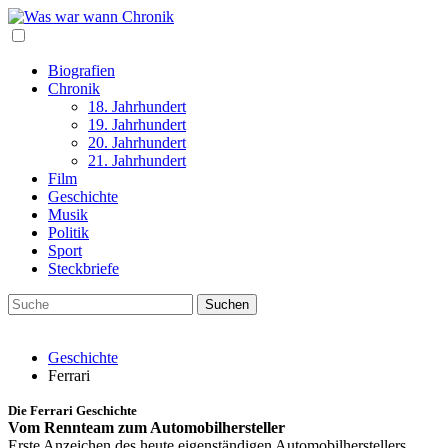
Biografien
Chronik
18. Jahrhundert
19. Jahrhundert
20. Jahrhundert
21. Jahrhundert
Film
Geschichte
Musik
Politik
Sport
Steckbriefe
Geschichte
Ferrari
Die Ferrari Geschichte
Vom Rennteam zum Automobilhersteller
Erste Anzeichen des heute eigenständigen Automobilherstellers