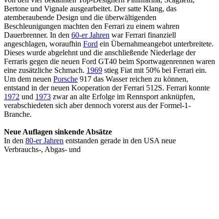
Bertone und Vignale ausgearbeitet. Der satte Klang, das
atemberaubende Design und die überwältigenden
Beschleunigungen machten den Ferrari zu einem wahren
Dauerbrenner. In den
60-er Jahren
war Ferrari finanziell
angeschlagen, woraufhin
Ford
ein Übernahmeangebot unterbreitete.
Dieses wurde abgelehnt und die anschließende Niederlage der
Ferraris gegen die neuen Ford GT40 beim Sportwagenrennen waren
eine zusätzliche Schmach.
1969
stieg Fiat mit 50% bei Ferrari ein.
Um dem neuen
Porsche
917 das Wasser reichen zu können,
entstand in der neuen Kooperation der Ferrari 512S. Ferrari konnte
1972
und
1973
zwar an alte Erfolge im Rennsport anknüpfen,
verabschiedeten sich aber dennoch vorerst aus der Formel-1-
Branche.
Neue Auflagen sinkende Absätze
In den
80-er Jahren
entstanden gerade in den USA neue
Verbrauchs-, Abgas- und