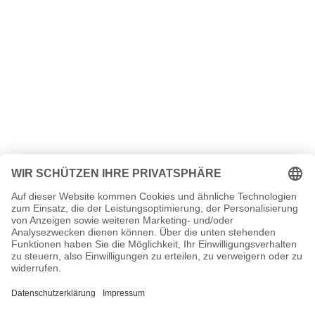
Sicherheitsvorschriften. Diese waren keineswegs freundlich
gegenüber Sportwagen und ließen mit ihren hohen Auflagen die
Absätze einknicken. Als Enzo Ferrari
1989
starb entstand aber
wieder neues Interesse an dem Klassiker. Die Nachfrage explodierte
und die Werke von Ferrari kamen kaum hinterher. Das
Unternehmen stieg wieder in die Formel1 unter anderem mit dem
Formel 1 Weltmeister
Niki Lauda
ein und seit
1990
fährt Ferrari