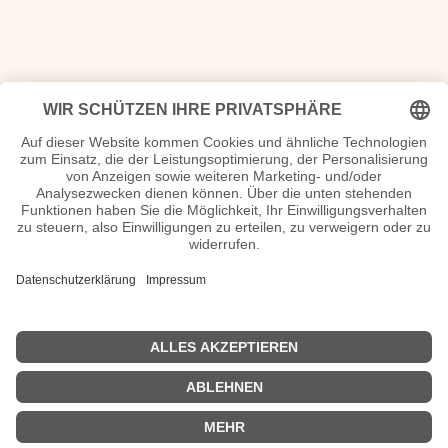
<<
Das geschah 1957
|
Das geschah 1959
>>
| © 2013–2026 was-war-wann.de. Alle Rechte vorbehalten. |