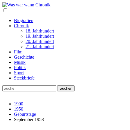
Biografien
Chronik
18. Jahrhundert
19. Jahrhundert
20. Jahrhundert
21. Jahrhundert
Film
Geschichte
Musik
Politik
Sport
Steckbriefe
1900
1950
Geburtstage
September 1958