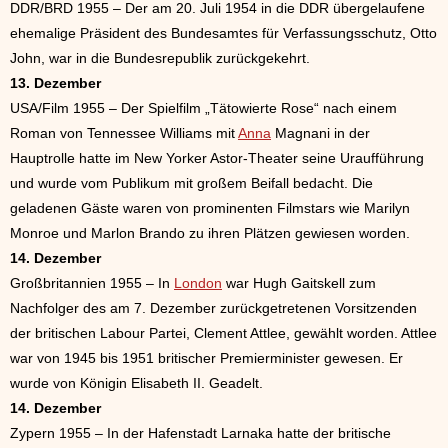
DDR/BRD 1955 – Der am 20. Juli 1954 in die DDR übergelaufene
ehemalige Präsident des Bundesamtes für Verfassungsschutz, Otto
John, war in die Bundesrepublik zurückgekehrt.
13. Dezember
USA/Film 1955 – Der Spielfilm „Tätowierte Rose“ nach einem
Roman von Tennessee Williams mit
Anna
Magnani in der
Hauptrolle hatte im New Yorker Astor-Theater seine Uraufführung
und wurde vom Publikum mit großem Beifall bedacht. Die
geladenen Gäste waren von prominenten Filmstars wie Marilyn
Monroe und Marlon Brando zu ihren Plätzen gewiesen worden.
14. Dezember
Großbritannien 1955 – In
London
war Hugh Gaitskell zum
Nachfolger des am 7. Dezember zurückgetretenen Vorsitzenden
der britischen Labour Partei, Clement Attlee, gewählt worden. Attlee
war von 1945 bis 1951 britischer Premierminister gewesen. Er
wurde von Königin Elisabeth II. Geadelt.
14. Dezember
Zypern 1955 – In der Hafenstadt Larnaka hatte der britische