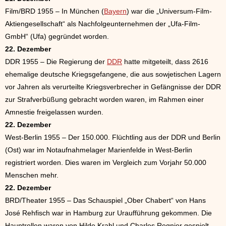
Film/BRD 1955 – In München (
Bayern
) war die „Universum-Film-
Aktiengesellschaft“ als Nachfolgeunternehmen der „Ufa-Film-
GmbH“ (Ufa) gegründet worden.
22. Dezember
DDR 1955 – Die Regierung der
DDR
hatte mitgeteilt, dass 2616
ehemalige deutsche Kriegsgefangene, die aus sowjetischen Lagern
vor Jahren als verurteilte Kriegsverbrecher in Gefängnisse der DDR
zur Strafverbüßung gebracht worden waren, im Rahmen einer
Amnestie freigelassen wurden.
22. Dezember
West-Berlin 1955 – Der 150.000. Flüchtling aus der DDR und Berlin
(Ost) war im Notaufnahmelager Marienfelde in West-Berlin
registriert worden. Dies waren im Vergleich zum Vorjahr 50.000
Menschen mehr.
22. Dezember
BRD/Theater 1955 – Das Schauspiel „Ober Chabert“ von Hans
José Rehfisch war in Hamburg zur Uraufführung gekommen. Die
Hauptrollen waren von Hilde Krahl und Charles Regnier gespielt