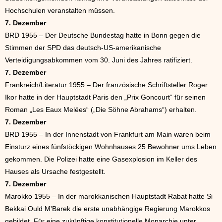
Hochschulen veranstalten müssen.
7. Dezember
BRD 1955 – Der Deutsche Bundestag hatte in Bonn gegen die
Stimmen der SPD das deutsch-US-amerikanische
Verteidigungsabkommen vom 30. Juni des Jahres ratifiziert.
7. Dezember
Frankreich/Literatur 1955 – Der französische Schriftsteller Roger
Ikor hatte in der Hauptstadt Paris den „Prix Goncourt“ für seinen
Roman „Les Eaux Melées“ („Die Söhne Abrahams“) erhalten.
7. Dezember
BRD 1955 – In der Innenstadt von Frankfurt am Main waren beim
Einsturz eines fünfstöckigen Wohnhauses 25 Bewohner ums Leben
gekommen. Die Polizei hatte eine Gasexplosion im Keller des
Hauses als Ursache festgestellt.
7. Dezember
Marokko 1955 – In der marokkanischen Hauptstadt Rabat hatte Si
Bekkai Ould M'Barek die erste unabhängige Regierung Marokkos
gebildet. Für eine zukünftige konstitutionelle Monarchie unter