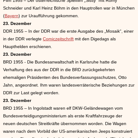
Film 1955 – Der österreichische Spielfilm „Sissy“ mit Romy
Schneider und Karl Heinz Böhm in den Hauptrollen war in München
(
Bayern
) zur Uraufführung gekommen.
23. Dezember
DDR 1955 – In der DDR war die erste Ausgabe des „Mosaik“, einer
in der DDR verlegte
Comiczeitschrift
mit den Digedags als
Haupthelden erschienen.
23. Dezember
BRD 1955 - Die Bundesanwaltschaft in Karlsruhe hatte die
Verhaftung des aus der DDR in die BRD zurückgekehrten
ehemaligen Präsidenten des Bundesverfassungsschutzes, Otto
Jahn, angeordnet. Ihm waren landesverräterische Beziehungen zur
DDR zur Last gelegt worden.
23. Dezember
BRD 1955 – In Ingolstadt waren elf DKW-Geländewagen vom
Bundesverteidigungsministerium als erste Kraftfahrzeuge der
neuen deutschen Streitkräfte übernommen worden. Die Wagen
waren nach dem Vorbild der US-amerikanischen Jeeps konstruiert