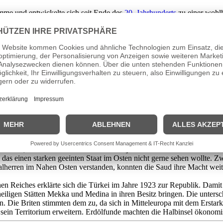
mme und entwickelte sich seit Ende des
20. Jahrhunderts
zu einer wohlh
tureller Entwicklungen ausgesetzt, die sich im Norden, also in den Flu
n in diese Region ein und besiedelten sie. Die arabische Halbinsel hat
und Araber. Ihre erste Blüte erreichte die Region ab 800 durch die Ver
e hielt jedoch nicht lange, da sich das islamische Zentrum nach Norden 
 von hier aus Europa mit Waren aus Indien und China belieferte.
en, die diese Region kontrollieren wollten. Der Stamm der Saud, der a
underts, zurückzuführen. Das scheiterte jedoch einerseits an der osma
 das einen starken geeinten Staat im Osten nicht gerne sehen wollte. Z
ialherren im Nahen Osten verstanden, konnten die Saud ihre Macht w
eiches erklärte sich die Türkei im Jahre 1923 zur Republik. Damit st
heiligen Stätten Mekka und Medina in ihren Besitz bringen. Die unter
 Die Briten stimmten dem zu, da sich in Mitteleuropa mit dem Erstar
sein Territorium erweitern. Erdölfunde machten die Halbinsel ökonomis