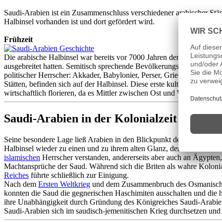
Saudi-Arabien ist ein Zusammenschluss verschiedener arabischer Stä
Halbinsel vorhanden ist und dort gefördert wird.
Frühzeit
Die arabische Halbinsel war bereits vor 7000 Jahren dem Einfluss kul
ausgebreitet hatten. Semitisch sprechende Bevölkerungsgruppen drange
politischer Herrscher: Akkader, Babylonier, Perser, Griechen, Römer 
Stätten, befinden sich auf der Halbinsel. Diese erste kulturelle Blüt
wirtschaftlich florieren, da es Mittler zwischen Ost und West war und
Saudi-Arabien in der Kolonialzeit
Seine besondere Lage ließ Arabien in den Blickpunkt der Briten rück
Halbinsel wieder zu einen und zu ihrem alten Glanz, dem des 9. Jahrh
islamischen
Herrscher verstanden, andererseits aber auch an Ägypten,
Machtansprüche der Saud. Während sich die Briten als wahre Kolon
Reiches
führte schließlich zur Einigung.
Nach dem
Ersten Weltkrieg
und dem Zusammenbruch des Osmanischen R
konnten die Saud die gegnerischen Haschimiten ausschalten und die 
ihre Unabhängigkeit durch Gründung des Königreiches Saudi-Arabien.
Saudi-Arabien sich im saudisch-jemenitischen Krieg durchsetzen und 