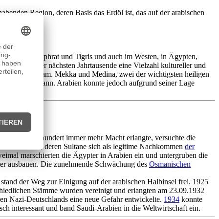
abenden Region, deren Basis das Erdöl ist, das auf der arabischen
sstälern von Euphrat und Tigris und auch im Westen, in Ägypten,
te während der nächsten Jahrtausende eine Vielzahl kultureller und
breitung des Islam. Mekka und Medina, zwei der wichtigsten heiligen
zu verlagern begann. Arabien konnte jedoch aufgrund seiner Lage
b dem 18. Jahrhundert immer mehr Macht erlangte, versuchte die
nischen Politik, deren Sultane sich als legitime Nachkommen
der
weimal marschierten die Ägypter in Arabien ein und untergruben die
eiter ausbauen. Die zunehmende Schwächung des
Osmanischen
and der Weg zur Einigung auf der arabischen Halbinsel frei. 1925
schiedlichen Stämme wurden vereinigt und erlangten am 23.09.1932
ken Nazi-Deutschlands eine neue Gefahr entwickelte.
1934
konnte
ch interessant und band Saudi-Arabien in die Weltwirtschaft ein.