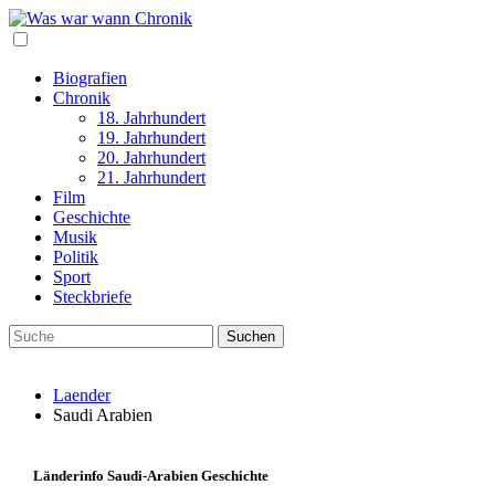
Biografien
Chronik
18. Jahrhundert
19. Jahrhundert
20. Jahrhundert
21. Jahrhundert
Film
Geschichte
Musik
Politik
Sport
Steckbriefe
Laender
Saudi Arabien
Länderinfo Saudi-Arabien Geschichte