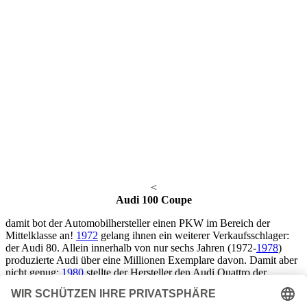
<
Audi 100 Coupe
damit bot der Automobilhersteller einen PKW im Bereich der
Mittelklasse an!
1972
gelang ihnen ein weiterer Verkaufsschlager:
der Audi 80. Allein innerhalb von nur sechs Jahren (1972-
1978
)
produzierte Audi über eine Millionen Exemplare davon. Damit aber
nicht genug:
1980
stellte der Hersteller den Audi Quattro der
Weltöffentlichkeit vor – eine echte Innovation! Immerhin war es
untypisch, einen allradangetriebenen PKW zu produzieren – die