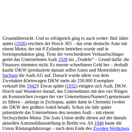
Gesamtübersicht. Und so erfolgreich ging es auch weiter: fünf Jahre
später (
1926
) erschien der Horch 303 – das erste deutsche Auto mit
einem Motor, der mit 8 Zylindern betrieben wurde und in
Serienproduktion ging. Trotz der verschiedenen Verkaufsschlager
geriet das Unternehmen Audi
1928
ins „Trudeln“ – Grund dafür: die
Finanzen stimmten nicht. Es musste schnellstens Geld her – deshalb
kaufte DKW (produzierte damals selbst Autos und Motorräder) aus
Sachsen
die Audi-AG auf. Danach wurde allein von dem
Zweitakter-Kleinwagen DKW mehr als 250.000 Exemplare
verkauft (bis
1942
)! Etwas später (
1932
) einigten sich Audi, DKW,
Horch und Wanderer darauf, das Unternehmen mit den vier Ringen
als Kennzeichen (wegen der vier Unternehmen/Namen!) gemeinsam
zu führen – anfangs in Zschopau, später dann in Chemnitz (wobei
die DKW den größten Anteil besaß). Schon ein Jahr später
präsentierte das Unternehmen den neusten Audi – mit einem
Sechszylinder-Motor. Die Auto Union stellte diesen auf der damals
aktuellen Automobilausstellung in Berlin vor. Ab
1940
baute die
Union Rüstungsfahrzeuge – nach dem Ende des
Zweiten Weltkriegs