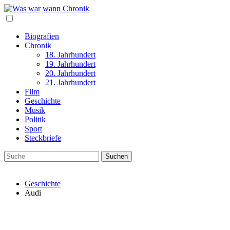
Biografien
Chronik
18. Jahrhundert
19. Jahrhundert
20. Jahrhundert
21. Jahrhundert
Film
Geschichte
Musik
Politik
Sport
Steckbriefe
Geschichte
Audi