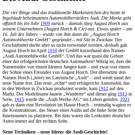
Die vier Ringe sind das traditionelle Markenzeichen des heute in
Ingolstadt beheimateten Automobilherstellers Audi. Die Marke geht
offiziell bis ins Jahr
1909
zurück – damals stieg August Horch aus
seinem Unternehmen (August Horch & Cie) aus. Etwas später – am
16. Juli des Jahres – wurde von ihm dann die „August Horch
Automobilwerke GmbH“ gegründet – mit Sitz in Zwickau
. Der
Geschäftstitel durfte aber so nicht verwendet werden, deshalb gab
August Horch im April
1910
der GmbH kurzerhand den Namen
„Audi Automobilwerke GmbH“. Und das war quasi die Geburt
einer der erfolgreichsten deutschen Automarken! Witzig ist, dass die
Namensidee von einem kleinen Jungen kam – und zwar von einem
der Söhne eines Freundes von August Horch. Der übersetzte den
Namen Horch („höre) ins Lateinische „Audi“ – und somit stand der
neue Name fest. Das erste „echte“ und erfolgreiche Automobil, das
in den Werken in Zwickau produziert wurde, kam
1912
auf den
Markt. Der Modellname lautete „Wanderer“ und dieser ging
1913
in
Serie.
1915
wurde die „Audi-Werke-AG“ ins Leben gerufen.
1921
gab es dann eine Revolution im Hause Horch – erstmalig wagten es
die Konstrukteure, das Steuer eines Audis auf die linke Seite des
Innenraumes zu platzieren. Bis dato waren die Lenkräder deutscher
Autos immer auf der rechten Seite.
Neue Techniken – neue Ideen: die Audi-Geschichte!