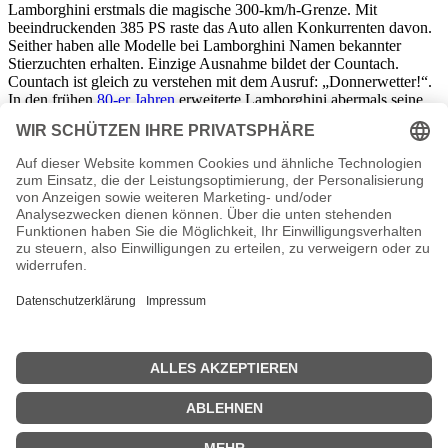
Lamborghini erstmals die magische 300-km/h-Grenze. Mit
beeindruckenden 385 PS raste das Auto allen Konkurrenten davon.
Seither haben alle Modelle bei Lamborghini Namen bekannter
Stierzuchten erhalten. Einzige Ausnahme bildet der Countach.
Countach ist gleich zu verstehen mit dem Ausruf: „Donnerwetter!“.
In den frühen
80-er Jahren
erweiterte Lamborghini abermals seine
Produktpalette um die Sparte der Bootsmotoren. Offshore-
Rennboote, die mit zwei dieser Motoren ausgestattet waren,
erbrachten eine Leistung von über 735 kW.
Ferruccio Lamborghini verabschiedet sich
1972
geriet das Unternehmen vermehrt in finanzielle
Schwierigkeiten. Die Gründungssektion der Traktoren-Motoren
musste in Folge dessen an die Same Group verkauft werden. Wenig
später folgte die Abteilung der Sportwagen und wechselte gleich
mehrfach den Besitzer. Ferruccio zog sich zu dieser Zeit verstärkt
aus der Produktion zurück und konzentrierte sich auf sein Hobby -
den
Weinanbau
. Unter dem renommierten Namen Lamborghini
vertreibt er in Umbrien bis heute exzellenten Wein. Noch immer
werden Kaffeemaschinen, Klimaanlagen, Espressomaschinen,
Autos und Motoren mit dem Namen Lamborghini vermarktet. Im
Jahre
2000
ging
Lamborghini
zusammen mit
Seat
an die Audi-
Gruppe. 2005 erschien das erste mal das Lamborghini-Magazin. Der
aktuelle Lamborghini, der die Technik von Audi erhielt nennt sich
Gallardo.