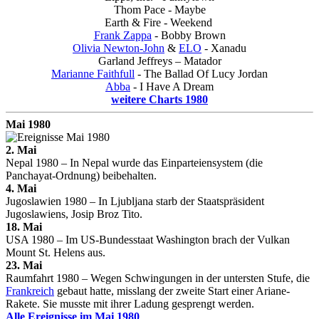
Thom Pace - Maybe
Earth & Fire - Weekend
Frank Zappa
- Bobby Brown
Olivia Newton-John
&
ELO
- Xanadu
Garland Jeffreys – Matador
Marianne Faithfull
- The Ballad Of Lucy Jordan
Abba
- I Have A Dream
weitere Charts 1980
Mai 1980
2. Mai
Nepal 1980 – In Nepal wurde das Einparteiensystem (die
Panchayat-Ordnung) beibehalten.
4. Mai
Jugoslawien 1980 – In Ljubljana starb der Staatspräsident
Jugoslawiens, Josip Broz Tito.
18. Mai
USA 1980 – Im US-Bundesstaat Washington brach der Vulkan
Mount St. Helens aus.
23. Mai
Raumfahrt 1980 – Wegen Schwingungen in der untersten Stufe, die
Frankreich
gebaut hatte, misslang der zweite Start einer Ariane-
Rakete. Sie musste mit ihrer Ladung gesprengt werden.
Alle Ereignisse im Mai 1980