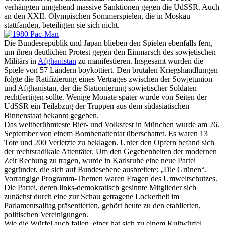
verhängten umgehend massive Sanktionen gegen die UdSSR. Auch
an den XXII. Olympischen Sommerspielen, die in Moskau
stattfanden, beteiligten sie sich nicht.
Die Bundesrepublik und Japan blieben den Spielen ebenfalls fern,
um ihren deutlichen Protest gegen den Einmarsch des sowjetischen
Militärs in
Afghanistan
zu manifestieren. Insgesamt wurden die
Spiele von 57 Ländern boykottiert. Den brutalen Kriegshandlungen
folgte die Ratifizierung eines Vertrages zwischen der Sowjetunion
und Afghanistan, der die Stationierung sowjetischer Soldaten
rechtfertigen sollte. Wenige Monate später wurde von Seiten der
UdSSR ein Teilabzug der Truppen aus dem südasiatischen
Binnenstaat bekannt gegeben.
Das weltberühmteste Bier- und Volksfest in München wurde am 26.
September von einem Bombenattentat überschattet. Es waren 13
Tote und 200 Verletzte zu beklagen. Unter den Opfern befand sich
der rechtsradikale Attentäter. Um den Gegebenheiten der modernen
Zeit Rechung zu tragen, wurde in Karlsruhe eine neue Partei
gegründet, die sich auf Bundesebene ausbreitete: „Die Grünen“.
Vorrangige Programm-Themen waren Fragen des Umweltschutzes.
Die Partei, deren links-demokratisch gesinnte Mitglieder sich
zunächst durch eine zur Schau getragene Lockerheit im
Parlamentsalltag präsentierten, gehört heute zu den etablierten,
politischen Vereinigungen.
Wie die Würfel auch fallen, einer hat sich zu einem Kultwürfel