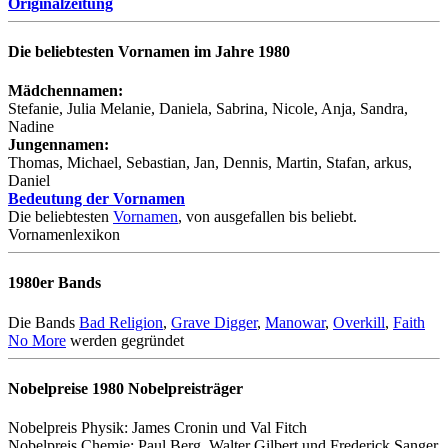
Originalzeitung
Die beliebtesten Vornamen im Jahre 1980
Mädchennamen:
Stefanie, Julia Melanie, Daniela, Sabrina, Nicole, Anja, Sandra,
Nadine
Jungennamen:
Thomas, Michael, Sebastian, Jan, Dennis, Martin, Stafan, arkus,
Daniel
Bedeutung der Vornamen
Die beliebtesten
Vornamen
, von ausgefallen bis beliebt.
Vornamenlexikon
1980er Bands
Die Bands
Bad Religion
,
Grave Digger
,
Manowar
,
Overkill
,
Faith
No More
werden gegründet
Nobelpreise 1980 Nobelpreisträger
Nobelpreis Physik: James Cronin und Val Fitch
Nobelpreis Chemie: Paul Berg, Walter Gilbert und Frederick Sanger