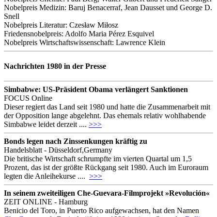
Nobelpreis Medizin: Baruj Benacerraf, Jean Dausset und George D.
Snell
Nobelpreis Literatur: Czesław Miłosz
Friedensnobelpreis: Adolfo Maria Pérez Esquivel
Nobelpreis Wirtschaftswissenschaft: Lawrence Klein
Nachrichten 1980 in der Presse
Simbabwe: US-Präsident Obama verlängert Sanktionen
FOCUS Online
Dieser regiert das Land seit 1980 und hatte die Zusammenarbeit mit
der Opposition lange abgelehnt. Das ehemals relativ wohlhabende
Simbabwe leidet derzeit ....
>>>
Bonds legen nach Zinssenkungen kräftig zu
Handelsblatt - Düsseldorf,Germany
Die britische Wirtschaft schrumpfte im vierten Quartal um 1,5
Prozent, das ist der größte Rückgang seit 1980. Auch im Euroraum
legten die Anleihekurse ....
>>>
In seinem zweiteiligen Che-Guevara-Filmprojekt »Revolución«
ZEIT ONLINE - Hamburg
Benicio del Toro, in Puerto Rico aufgewachsen, hat den Namen