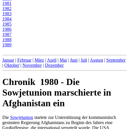
1981
1982
1983
1984
1985
1986
1987
1988
1989
Januar
|
Februar
|
März
|
April
|
Mai
|
Juni
|
Juli
|
August
|
September
|
Oktober
|
November
|
Dezember
Chronik 1980 - Die
Sowjetunion marschierte in
Afghanistan ein
Die
Sowjetunion
startete zur Unterstützung der kommunistisch
gesinnten Regierung Afghanistans zu Beginn des Jahres eine
Großoffensive, die international verurteilt wurde. Die USA