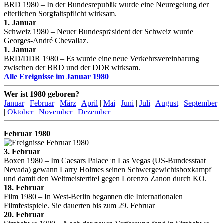
BRD 1980 – In der Bundesrepublik wurde eine Neuregelung der
elterlichen Sorgfaltspflicht wirksam.
1. Januar
Schweiz 1980 – Neuer Bundespräsident der Schweiz wurde
Georges-André Chevallaz.
1. Januar
BRD/DDR 1980 – Es wurde eine neue Verkehrsvereinbarung
zwischen der BRD und der DDR wirksam.
Alle Ereignisse im Januar 1980
Wer ist 1980 geboren?
Januar
|
Februar
|
März
|
April
|
Mai
|
Juni
|
Juli
|
August
|
September
|
Oktober
|
November
|
Dezember
Februar 1980
3. Februar
Boxen 1980 – Im Caesars Palace in Las Vegas (US-Bundesstaat
Nevada) gewann Larry Holmes seinen Schwergewichtsboxkampf
und damit den Weltmeistertitel gegen Lorenzo Zanon durch KO.
18. Februar
Film 1980 – In West-Berlin begannen die Internationalen
Filmfestspiele. Sie dauerten bis zum 29. Februar
20. Februar