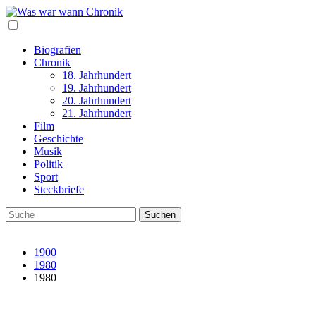
Biografien
Chronik
18. Jahrhundert
19. Jahrhundert
20. Jahrhundert
21. Jahrhundert
Film
Geschichte
Musik
Politik
Sport
Steckbriefe
1900
1980
1980