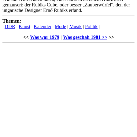
gemausert: der Rubiks Cube, oder besser „Zauberwürfel“, den der
ungarische Designer Ernő Rubiks erfand.
Themen:
|
DDR
|
Kunst
|
Kalender
|
Mode
|
Musik
|
Politik
|
<<
Was war 1979
|
Was geschah 1981 >>
>>