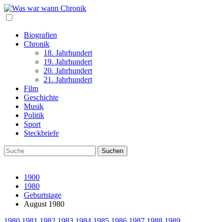
Biografien
Chronik
18. Jahrhundert
19. Jahrhundert
20. Jahrhundert
21. Jahrhundert
Film
Geschichte
Musik
Politik
Sport
Steckbriefe
1900
1980
Geburtstage
August 1980
1980
1981
1982
1983
1984
1985
1986
1987
1988
1989