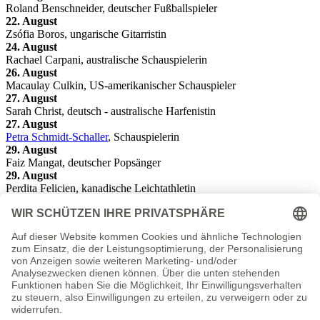
Roland Benschneider, deutscher Fußballspieler
22. August
Zsófia Boros, ungarische Gitarristin
24. August
Rachael Carpani, australische Schauspielerin
26. August
Macaulay Culkin, US-amerikanischer Schauspieler
27. August
Sarah Christ, deutsch - australische Harfenistin
27. August
Petra Schmidt-Schaller
, Schauspielerin
29. August
Faiz Mangat, deutscher Popsänger
29. August
Perdita Felicien, kanadische Leichtathletin
30. August
Safet Nadarevic, bosnisch-herzegowinischer Fußballspieler
30. August
Krisztián Szollár, ungarischer Fußballspieler
31. August
Joe Budden, US-amerikanischer Rapper