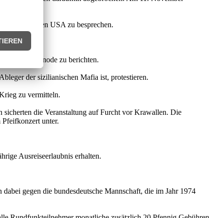
den Wahlen in den USA zu besprechen.
iedet werden.
DDR-Kirchensynode zu berichten.
leger der sizilianischen Mafia ist, protestieren.
Krieg zu vermitteln.
 sicherten die Veranstaltung auf Furcht vor Krawallen. Die
Pfeifkonzert unter.
hrige Ausreiseerlaubnis erhalten.
dabei gegen die bundesdeutsche Mannschaft, die im Jahr 1974
 alle Rundfunkteilnehmer monatliche zusätzlich 20 Pfennig Gebühren