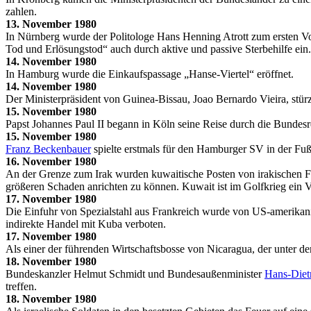
zahlen.
13. November 1980
In Nürnberg wurde der Politologe Hans Henning Atrott zum ersten Vo
Tod und Erlösungstod“ auch durch aktive und passive Sterbehilfe ein.
14. November 1980
In Hamburg wurde die Einkaufspassage „Hanse-Viertel“ eröffnet.
14. November 1980
Der Ministerpräsident von Guinea-Bissau, Joao Bernardo Vieira, stür
15. November 1980
Papst Johannes Paul II begann in Köln seine Reise durch die Bundesr
15. November 1980
Franz Beckenbauer
spielte erstmals für den Hamburger SV in der F
16. November 1980
An der Grenze zum Irak wurden kuwaitische Posten von irakischen 
größeren Schaden anrichten zu können. Kuwait ist im Golfkrieg ein V
17. November 1980
Die Einfuhr von Spezialstahl aus Frankreich wurde von US-amerikan
indirekte Handel mit Kuba verboten.
17. November 1980
Als einer der führenden Wirtschaftsbosse von Nicaragua, der unter de
18. November 1980
Bundeskanzler Helmut Schmidt und Bundesaußenminister
Hans-Diet
treffen.
18. November 1980