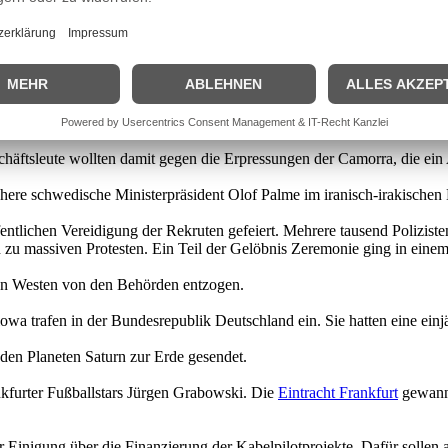
ges Polen.
sischen Staatspräsidenten Valery Giscard d’Estaing die Situation nach 
agesordnung konnte erst nach hartem Ringen am 14. November verabsch
Journalisten vom Außenministerium in Ost Berlin verboten, über eine 
äftsleute wollten damit gegen die Erpressungen der Camorra, die ein Ab
ühere schwedische Ministerpräsident Olof Palme im iranisch-irakischen 
tlichen Vereidigung der Rekruten gefeiert. Mehrere tausend Polizisten
u massiven Protesten. Ein Teil der Gelöbnis Zeremonie ging in einem 
n Westen von den Behörden entzogen.
wa trafen in der Bundesrepublik Deutschland ein. Sie hatten eine einjä
den Planeten Saturn zur Erde gesendet.
kfurter Fußballstars Jürgen Grabowski. Die
Eintracht Frankfurt
gewann 
 Einigung über die Finanzierung der Kabelpilotprojekte. Dafür sollen