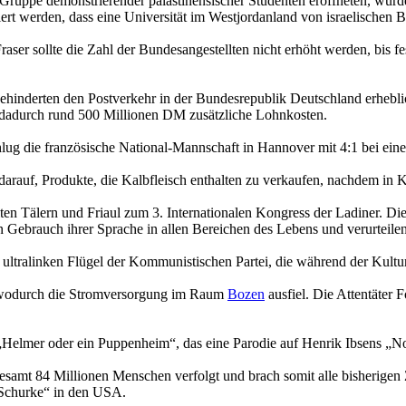
e Gruppe demonstrierender palästinensischer Studenten eröffneten, wurde
iert werden, dass eine Universität im Westjordanland von israelische
aser sollte die Zahl der Bundesangestellten nicht erhöht werden, bis fe
behinderten den Postverkehr in der Bundesrepublik Deutschland erhebl
n dadurch rund 500 Millionen DM zusätzliche Lohnkosten.
g die französische National-Mannschaft in Hannover mit 4:1 bei einem
darauf, Produkte, die Kalbfleisch enthalten zu verkaufen, nachdem in
ten Tälern und Friaul zum 3. Internationalen Kongress der Ladiner. Di
Gebrauch ihrer Sprache in allen Bereichen des Lebens und verurteilen 
ultralinken Flügel der Kommunistischen Partei, die während der Kultu
 wodurch die Stromversorgung im Raum
Bozen
ausfiel. Die Attentäter 
Helmer oder ein Puppenheim“, das eine Parodie auf Henrik Ibsens „Nor
samt 84 Millionen Menschen verfolgt und brach somit alle bisherigen Z
e Schurke“ in den USA.