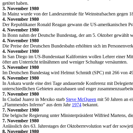
getötet haben.
3. November 1980
In Mainz wurde von der Landeszentrale für Weinstrafsachen gegen 180
4. November 1980
Der Republikaner Ronald Reagan gewann die US-amerikanischen Prä
4. November 1980
In Bonn nahm der Deutsche Bundestag, der am 5. Oktober gewählt wo
4. November 1980
Die Preise der Deutschen Bundesbahn erhöhten sich im Personenverk
4. November 1980
In San Diego im US-Bundesstaat Kalifornien wollen Lehrer einer Mitt
öfter am Unterricht teilnähmen und weniger Schultage versäumten.
5. November 1980
Im Deutschen Bundestag wird Helmut Schmidt (SPC) mit 266 von 49
6. November 1980
In Ankara wurde eine drei Tage andauernde Konferenz mit Delegierte
unterschiedlichen Gebieten auszubauen und enger zusammenzuarbeit
7. November 1980
In Ciudad Juarez in Mexiko starb
Steve McQueen
mit 50 Jahren an e
„Flammendes Inferno“ aus dem Jahr
1974
bekannt.
7. November 1980
Die belgische Regierung unter Ministerpräsident Wilfried Martens, die
7. November 1980
Anlässlich des 63. Jahrestages der Oktoberrevolution warf der sowj
8. November 1980