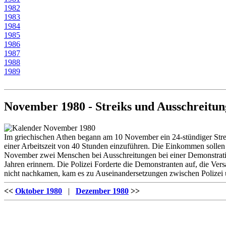
1982
1983
1984
1985
1986
1987
1988
1989
November 1980 - Streiks und Ausschreitun
Im griechischen Athen begann am 10 November ein 24-stündiger Streik
einer Arbeitszeit von 40 Stunden einzuführen. Die Einkommen sollen 
November zwei Menschen bei Ausschreitungen bei einer Demonstration
Jahren erinnern. Die Polizei Forderte die Demonstranten auf, die 
nicht nachkamen, kam es zu Auseinandersetzungen zwischen Polizei
<<
Oktober 1980
|
Dezember 1980
>>