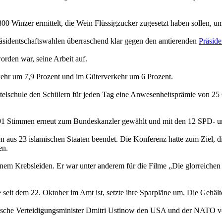
0 Winzer ermittelt, die Wein Flüssigzucker zugesetzt haben sollen, u
sidentschaftswahlen überraschend klar gegen den amtierenden
Präside
rden war, seine Arbeit auf.
ehr um 7,9 Prozent und im Güterverkehr um 6 Prozent.
elschule den Schülern für jeden Tag eine Anwesenheitsprämie von 25 C
1 Stimmen erneut zum Bundeskanzler gewählt und mit den 12 SPD- un
n aus 23 islamischen Staaten beendet. Die Konferenz hatte zum Ziel, d
en.
inem Krebsleiden. Er war unter anderem für die Filme „Die glorreiche
 seit dem 22. Oktober im Amt ist, setzte ihre Sparpläne um. Die Gehält
etische Verteidigungsminister Dmitri Ustinow den USA und der NATO v