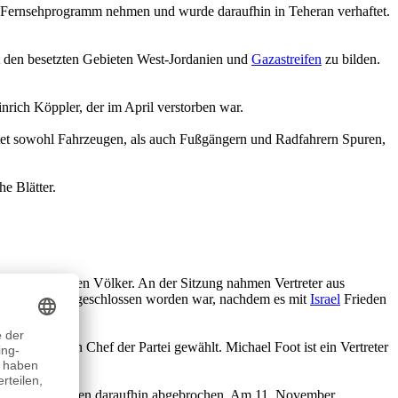
le Fernsehprogramm nehmen und wurde daraufhin in Teheran verhaftet.
it den besetzten Gebieten West-Jordanien und
Gazastreifen
zu bilden.
rich Köppler, der im April verstorben war.
tet sowohl Fahrzeugen, als auch Fußgängern und Radfahrern Spuren,
he Blätter.
 und islamischen Völker. An der Sitzung nahmen Vertreter aus
der Ägypten ausgeschlossen worden war, nachdem es mit
Israel
Frieden
de zum neuen Chef der Partei gewählt. Michael Foot ist ein Vertreter
.
ereitungen wurden daraufhin abgebrochen. Am 11. November