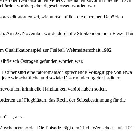
n elf der Demonstranten verletzt. Sie hatten zuvor mit Steinen nach
n Behörden vorübergehend geschlossen worden war.
stgestellt worden sei, wie wirtschaftlich die einzelnen Behörden
ich. Am 23. November wurde durch die Streikenden mehr Freizeit für
 Qualifikationsspiel zur Fußball-Weltmeisterschaft 1982.
 Kalbfleisch Östrogen gefunden worden war.
e Ladiner sind eine rätoromanisch sprechende Volksgruppe von etwa
jede wirtschaftliche und soziale Diskriminierung der Ladiner.
rrevolution kriminelle Handlungen verübt haben sollen.
Forderten auf Flugblättern das Recht der Selbstbestimmung für die
a“ ist, aus.
uschauerrekorde. Die Episode trägt den Titel „Wer schoss auf J.R?“