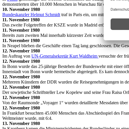
demonstrierten über 10.000 Menschen in Warschau für ein unabhängi
10. November 1980
Bundeskanzler Helmut Schmidt
traf in Paris ein, um mit dem franzö
11. November 1980
Das zweite Folgetreffen der KSZE wurde in Madrid eröffnet. Die T
11. November 1980
Bereits zum zweiten Mal innerhalb kürzester Zeit wurde westlichen 
11. November 1980
In Neapel blieben die Geschäfte einen Tag lang geschlossen. Die Gesch
12. November 1980
Im Auftrag von
UN-Generalsekretär Kurt Waldheim
versuchte der fr
12. November 1980
In Bonn wurde das 25-jährige Bestehen der Bundeswehr mit einer öffen
Innenstadt von Bonn wurde hermetische abgeriegelt. Es kam dennoch z
12. November 1980
Mehreren Künstlern der DDR wurden die Reisegenehmigungen in de
12. November 1980
Der sowjetische Schriftsteller Lew Kopelew und seine Frau Raisa Orlo
12. November 1980
Von der Raumsonde „Voyager 1“ wurden detaillierte Messdaten über 
12. November 1980
In Frankfurt besuchten 45.000 Menschen das Abschiedsspiel des Fran
Weltmeister wurde, mit 6:4.
13. November 1980
In Kronberg kamen die Ministerpräsidenten der Bundesländer zu einer