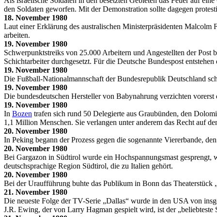
Als israelische Soldaten in den besetzten Gebieten das Feuer auf ein
den Soldaten geworfen. Mit der Demonstration sollte dagegen protest
18. November 1980
Laut einer Erklärung des australischen Ministerpräsidenten Malcolm Fr
arbeiten.
19. November 1980
Schwerpunktstreiks von 25.000 Arbeitern und Angestellten der Post 
Schichtarbeiter durchgesetzt. Für die Deutsche Bundespost entstehe
19. November 1980
Die Fußball-Nationalmannschaft der Bundesrepublik Deutschland schlu
19. November 1980
Die bundesdeutschen Hersteller von Babynahrung verzichten vorerst 
19. November 1980
In
Bozen
trafen sich rund 50 Delegierte aus Graubünden, den Dolomi
1,1 Million Menschen. Sie verlangen unter anderem das Recht auf den 
20. November 1980
In Peking begann der Prozess gegen die sogenannte Viererbande, den 
20. November 1980
Bei Gargazon in Südtirol wurde ein Hochspannungsmast gesprengt,
deutschsprachige Region Südtirol, die zu Italien gehört.
20. November 1980
Bei der Uraufführung buhte das Publikum in Bonn das Theaterstück „
21. November 1980
Die neueste Folge der TV-Serie „Dallas“ wurde in den USA von insge
J.R. Ewing, der von Larry Hagman gespielt wird, ist der „beliebtest