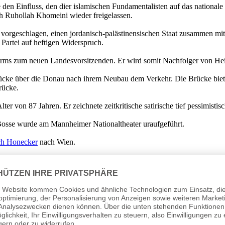
e den Einfluss, den dier islamischen Fundamentalisten auf das nationa
ah Ruhollah Khomeini wieder freigelassen.
de vorgeschlagen, einen jordanisch-palästinensischen Staat zusammen m
 Partei auf heftigen Widerspruch.
rms zum neuen Landesvorsitzenden. Er wird somit Nachfolger von Hein
rücke über die Donau nach ihrem Neubau dem Verkehr. Die Brücke bie
rücke.
r von 87 Jahren. Er zeichnete zeitkritische satirische tief pessimistisc
Bosse wurde am Mannheimer Nationaltheater uraufgeführt.
ch Honecker
nach Wien.
 Sadat die konstituierende Sitzung des Rates der Liga der arabischen
l. Die Liga wurde als Konkurrenz zur arabischen Liga gebildet, aus 
Vorsitzender der britischen Labour-Partei zurück und Michael Foot wur
staatlichung wichtiger Industrieunternehmen und den Atomwaffenabbau ein
ängigen Gewerkschaft „Solidarität“ ohne Änderungen. Die Streikvorb