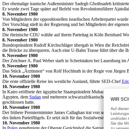
Der ehemalige iranische Außenminister Sadegh Ghotbsadeh kritisiert
Er wurde zwei Tage später auf Befehl von Revolutionsführer Ajatoll
8. November 1980
Von Mitgliedern der oppositionellen israelischen Arbeiterpartei wur
Der Vorschlag stieß in der Regierung und bei Mitgliedern der eigenen
8. November 1980
Die rheinische CDU wählte auf ihrem Parteitag in Köln Bernhard Wo
8. November 1980
Bundespräsident Rudolf Kirchschläger übergab in Wien die Reichsb
die Brücke zu überqueren. Auch eine U-Bahn Trasse führt über die B
9. November 1980
Der Zeichner A. Paul Weber starb in Schretstaken bei Lauenburg im Alte
9. November 1980
Das Stück „Ärztinnen“ von Rolf Hochhuth in der Regie von Jürgen 
10. November 1980
Die erste offizielle Reise ins westliche Ausland, führte SED-Chef
Eri
10. November 1980
In Kairo eröffnete der ägyptische Staatspräsident Muhammad Anwar As
Ägypten, dem
Sudan
und mehreren schwarzafrikanischen Ländern tei
geschlossen hatte.
10. November 1980
Der frühere Premierminister James Callaghan trat von seinem Amt als 
des linken Parteiflügels. Er setzt sich für das Sozialwesen, für Ver
10. November 1980
In
Polen
genehmigte der Oberste Gerichtshof die Satzung der unabh