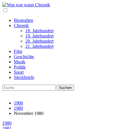
Biografien
Chronik
18. Jahrhundert
19. Jahrhundert
20. Jahrhundert
21. Jahrhundert
Film
Geschichte
Musik
Politik
Sport
Steckbriefe
1900
1980
November 1980
1980
1981