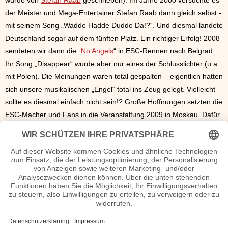
der Meister und Mega-Entertainer Stefan Raab dann gleich selbst -
mit seinem Song „Wadde Hadde Dudde Da!?“. Und diesmal landete
Deutschland sogar auf dem fünften Platz. Ein richtiger Erfolg! 2008
sendeten wir dann die „
No Angels
“ in ESC-Rennen nach Belgrad.
Ihr Song „Disappear“ wurde aber nur eines der Schlusslichter (u.a.
mit Polen). Die Meinungen waren total gespalten – eigentlich hatten
sich unsere musikalischen „Engel“ total ins Zeug gelegt. Vielleicht
sollte es diesmal einfach nicht sein!? Große Hoffnungen setzten die
ESC-Macher und Fans in die Veranstaltung 2009 in Moskau. Dafür
holte Vollblut-Musiker und Produzent Alex Christensen, der den
deutschen Titelbeitrag „Miss Kiss Kiss Bang“ geschrieben und
produziert hatte, sogar extra die Sexbombe Dita von Teese auf die
ESC-Bühne – neben Sänger Oscar Loya. Aufgepeppt hatte diese
Idee schon – trotzdem gab es wenig Punkte für den Titelbeitrag
und Deutschland landete ein weiteres Mal auf den hinteren Plätzen.
Schade eigentlich! Das alles sollte beim Eurovision Song Contest
2010 ganz anders werden. Denn „Onkel“ Stefan kommt zurück – er