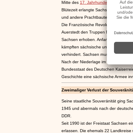
Mitte des
17. Jahrhunderts
entstanden
Blütezeit erlangte Sachsen unter Frie
und andere Prachtbauten an der Elbe 
Die Französische Revolution bestritt
Auerstedt den Truppen Napoleons ges
Sachsen erhoben. Anfang des 19. Jahr
kämpften sächsische und französisc
verhindert. Sachsen musste lediglich 
Nach der Niederlage im Deutschen K
Bundesstaat des Deutschen Kaiserreic
Geschichte eine sächsische Armee in
Zweimaliger Verlust der Souveränit
Seine staatliche Souveränität ging Sa
1945 und abermals nach der deutschen
DDR.
Seit 1990 ist der Freistaat Sachsen
erlassen. Die ehemals 22 Landkreise 