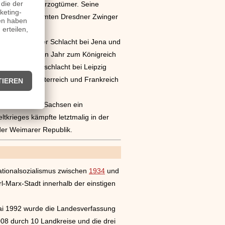
enständige Herzogtümer. Seine
r ließ den berühmten Dresdner Zwinger
re 1806
bei der Schlacht bei Jena und
noch im selben Jahr zum Königreich
s zur Völkerschlacht bei Leipzig
urde von Österreich und Frankreich
s.
1871
wurde Sachsen ein
tkrieges kämpfte letztmalig in der
der Weimarer Republik.
Nationalsozialismus zwischen
1934
und
-Marx-Stadt innerhalb der einstigen
Mai 1992 wurde die Landesverfassung
008 durch 10 Landkreise und die drei