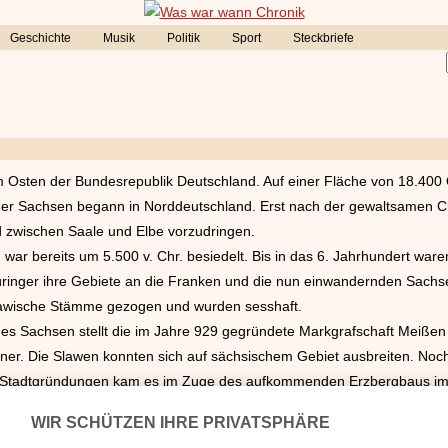
Geschichte
Musik
Politik
Sport
Steckbriefe
im Osten der Bundesrepublik Deutschland. Auf einer Fläche von 18.400 
der Sachsen begann in Norddeutschland. Erst nach der gewaltsamen Ch
d zwischen Saale und Elbe vorzudringen.
 war bereits um 5.500 v. Chr. besiedelt. Bis in das 6. Jahrhundert wa
ringer ihre Gebiete an die Franken und die nun einwandernden Sachse
lawische Stämme gezogen und wurden sesshaft.
s Sachsen stellt die im Jahre 929 gegründete Markgrafschaft Meißen 
tiner. Die Slawen konnten sich auf sächsischem Gebiet ausbreiten. Noc
n Stadtgründungen kam es im Zuge des aufkommenden Erzbergbaus im 
e Herrschaft aus und die Bezeichnung Kurfürstentum Sachsen wurde ge
de zur Residenzstadt ausgebaut.