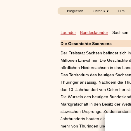
Biografien
Chronik
Film
Laender
Bundeslaender
Sachsen
Die Geschichte Sachsens
Der Freistaat Sachsen befindet sich 
Millionen Einwohner. Die Geschichte 
nördlichen Niedersachsen in das Lan
Das Territorium des heutigen Sachsen
Thüringer ansässig. Nachdem die Thü
das 10. Jahrhundert von Osten her s
Die Wurzeln des heutigen Bundeslande
Markgrafschaft in den Besitz der Wet
slawischen Ursprungs. Zu den erste
Jahrhunderts bauten die Wettiner ihr
mehr von Thüringen und Dresden wur