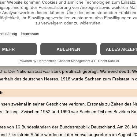
 mit Sachsen-Zeitz, Sachsen-Weißenfels und Sachsen-Merseburg eig
drich August I., der als August der Starke in die Geschichte einging. E
errichten.
 Sachsen an der Seite von Preußen. Beide Truppen mussten sich
im Jah
chlagen geben. Sachsen wurde daraufhin von Frankreich besetzt und 
hunderts wurde Sachsen zum Hauptschauplatz der Befreiungskriege. Bi
he Truppen gemeinsam. Eine Vereinnahmung Sachsens durch Preußen w
einige nördliche Gebiete an Preußen abtreten.
rieg
im Jahre 1866
wurde Sachsen Mitglied des Norddeutschen Bunde
hs. Der Nationalstaat war stark preußisch geprägt. Während des 1. Wel
nerhalb des deutschen Heeres. 1918 wurde Sachsen zum Freistaat in 
ät
chsen zweimal in seiner Geschichte verloren. Erstmals zu Zeiten des 
 Teilung. Zwischen 1952 und 1990 war Sachsen Teil des Bezirkes Karl
 eines von 16 Bundesländern der Bundesrepublik Deutschland. Am 26. 
und 7 kreisfreie Städte wurden mit der Verwaltungsreform im August 2