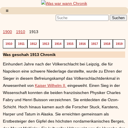
1900
1910
1913
1910
1911
1912
1913
1914
1915
1916
1917
1918
1919
Was geschah 1913 Chronik
Einhundert Jahre nach der Völkerschlacht bei Leipzig, die für
Napoleon eine schwere Niederlage darstellte, wurde zu Ehren der
Sieger in diesem Befreiungskampf das Völkerschlachtdenkmal in
Anwesenheit von
Kaiser Wilhelm II.
eingeweiht. Einen Sieg in der
Wissenschaft konnten die beiden französischen Physiker Charles
Fabry und Henri Buisson verzeichnen. Sie entdeckten die Ozon-
Schicht. Hoch hinaus kamen auch die Forscher Stuck, Karstens,
Harper und Tatum in Alaska. Sie erreichten gemeinsam als
Erstbesteiger den Gipfel des höchsten nordamerikanisches Berges,