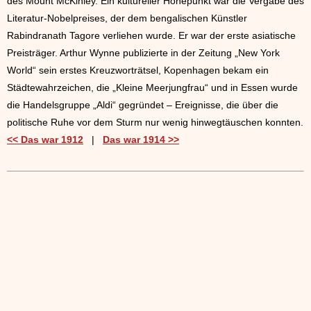
des Mount McKinley. Ein kultureller Höhepunkt war die Vergabe des
Literatur-Nobelpreises, der dem bengalischen Künstler
Rabindranath Tagore verliehen wurde. Er war der erste asiatische
Preisträger. Arthur Wynne publizierte in der Zeitung „New York
World“ sein erstes Kreuzworträtsel, Kopenhagen bekam ein
Städtewahrzeichen, die „Kleine Meerjungfrau“ und in Essen wurde
die Handelsgruppe „Aldi“ gegründet – Ereignisse, die über die
politische Ruhe vor dem Sturm nur wenig hinwegtäuschen konnten.
<< Das war 1912
|
Das war 1914 >>