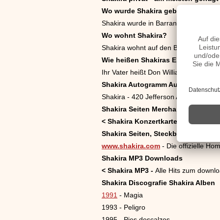
Wo wurde Shakira geboren?
Shakira wurde in Barranquilla, einer 
Wo wohnt Shakira?
Shakira wohnt auf den Bahamas.
Wie heißen Shakiras Eltern?
Ihr Vater heißt Don William Mebarak C
Shakira Autogramm Autogrammadr
Shakira - 420 Jefferson Ave - Miami 
Shakira Seiten Merchandising etc.
<
Shakira Konzertkarten -
Shakira Ko
Shakira Seiten, Steckbrief etc.
www.shakira.com
- Die offizielle H
Shakira MP3 Downloads
<
Shakira MP3 -
Alle Hits zum downl
Shakira Discografie Shakira Alben
1991
- Magia
1993 - Peligro
1995 - Pies descalzos