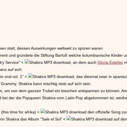
ien statt, dessen Auswirkungen weltweit zu spüren waren.
ent und gründete die Stiftung Barfuß welche kolumbianische Kinder un
ry Service" <
, an dem auch
Gloria Estefan
mi
ans auf sich.
n oral vol. 1" <
, das diesmal zwar in spanis
n Grammy. Shakira kann mächtig stolz auf sich sein.
, um von dem ganzen Trubel ein bisschen entspannen zu können. Am 
bei der die Popqueen Shakira vom Latin-Pop abgekommen ist, weshal
his time for afrika) <
den offizielle Song zu
rin Shakira das Album "Sale el Sol" <
auf den