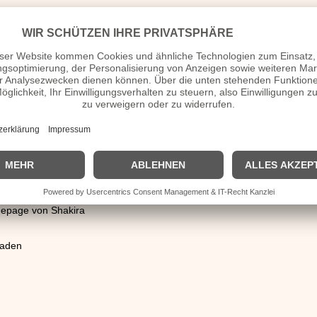
Hauptstadt der Provinz Atlántico in Kolumbien geboren.
hadid, Ihre Mutter heißt Nidia del Carmen Ripoll Torrado.
esse
Beach - FL 33132
nzert Tickets bestellen
omepage von Shakira
oaden