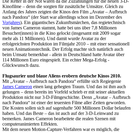
Die Retter in der Not waren da die Zuzahlungen für die neuen 3-D-
Kinofilme – denn die sorgten für zusätzliche Umsätze. Gleich zu
Anfang des Jahres zeigten die Kinos den Film „Avatar – Aufbruch
nach Pandora“ (der Start war allerdings schon im Dezember des
Vorjahres
). Ein gigantisches Zukunftsmärchen, das regietechnisch
von James Cameron stammt, hatte bei uns über 7,8 Millionen
Besucher(innen) in die Kino gelockt (insgesamt mit 2009 sogar
mehr als 11 Millionen). Und damit wurde Avatar zu der
erfolgreichsten Produktion im Filmjahr 2010 – mit einer sensationell
neuen Animationstechnik. Der Erfolg machte sich natürlich auch
beim Umsatz bemerkbar - allein in Deutschland hatte Avatar über
114 Millionen Euro eingespielt. Ein echter Mega-Erfolg -
Glückwunsch dazu.
Flugsaurier und blaue Aliens erobern deutsche Kinos 2010.
Mit „Avatar – Aufbruch nach Pandora“ erfüllte sich Regiegenie
James Cameron
einen lang gehegten Traum. Und das ist ihm auch
gelungen – denn bereits im Vorfeld schrieb er mit seiner aktuellen
Produktion nicht nur 3-D-Filmgeschichte. Denn „Avatar – Aufbruch
nach Pandora“ ist einer der teuersten Filme aller Zeiten geworden.
Die Kosten sollen sich auf sagenhafte 500 Millionen Dollar belaufen
haben. Und das Beste – das ist auch auf der 3-D-Leinwand zu
bemerken. James Cameron bearbeitete die realen Szenen mit
computeranimierten Effekten.
Mit dem neuen Motion-Capture-Verfahren war es möglich, die