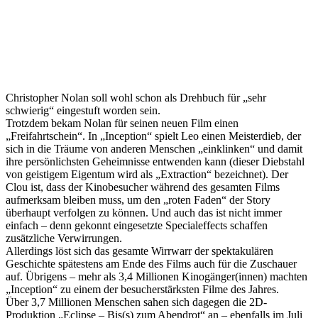
Christopher Nolan soll wohl schon als Drehbuch für „sehr
schwierig“ eingestuft worden sein.
Trotzdem bekam Nolan für seinen neuen Film einen
„Freifahrtschein“. In „Inception“ spielt Leo einen Meisterdieb, der
sich in die Träume von anderen Menschen „einklinken“ und damit
ihre persönlichsten Geheimnisse entwenden kann (dieser Diebstahl
von geistigem Eigentum wird als „Extraction“ bezeichnet). Der
Clou ist, dass der Kinobesucher während des gesamten Films
aufmerksam bleiben muss, um den „roten Faden“ der Story
überhaupt verfolgen zu können. Und auch das ist nicht immer
einfach – denn gekonnt eingesetzte Specialeffects schaffen
zusätzliche Verwirrungen.
Allerdings löst sich das gesamte Wirrwarr der spektakulären
Geschichte spätestens am Ende des Films auch für die Zuschauer
auf. Übrigens – mehr als 3,4 Millionen Kinogänger(innen) machten
„Inception“ zu einem der besucherstärksten Filme des Jahres.
Über 3,7 Millionen Menschen sahen sich dagegen die 2D-
Produktion „Eclipse – Bis(s) zum Abendrot“ an – ebenfalls im Juli