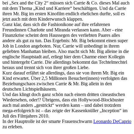
bei „Sex and the City 2“ müssen sich Carrie & Co. dieses Mal auch
mit dem Thema „Kind und Karriere“ beschäftigen. Und da Carrie
ihren Mr. Big im ersten Kinofilm endlich ehelichen durfte, soll es
jetzt auch mit dem Kinderwunsch klappen.
Ganz klar, dass sich die Fashionikone auf ihre erfahrenen
Freundinnen Charlotte und Miranda verlassen kann. Aber - eine
Finanzkrise scheint dem Haussegen des verliebten Paares alles
andere als gut zu tun. Das Ergebnis: Mr. Big bekommt einen super
Job in London angeboten. Nur, Carrie will unbedingt in ihrem
geliebten Manhattan bleiben. Also macht sich Mr. Big alleine in die
englische Hauptstadt auf, erliegt hier dem Charme einer Kollegin
und hintergeht Carrie. Die allerdings bekommt das Techtelmechtel
heraus und trennt sich von ihrer großen Liebe.
Kurz darauf erfährt sie allerdings, dass sie von ihrem Mr. Big ein
Kind erwartet. Über 2,5 Millionen Besucher(innen) verfolgten das
Beziehungschaos zwischen Carrie & Mr. Big allein in den
deutschen Lichtspielhäusern.
Und das klingt doch ganz schön nach einem dritten cineastischen
Wiedersehen, oder!? Übrigens, dass ein Hollywood-Blockbuster
auch mal anders „gestrickt“ werden kann – und dabei trotzdem
mega-erfolgreich ist – das zeigte der Kassenknüller „Inception“ im
Juli des Filmjahres 2010.
In der Hauptrolle ist der smarte Frauenschwarm
Leonardo DeCaprio
zu erleben.