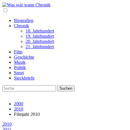
Biografien
Chronik
18. Jahrhundert
19. Jahrhundert
20. Jahrhundert
21. Jahrhundert
Film
Geschichte
Musik
Politik
Sport
Steckbriefe
2000
2010
Filmjahr 2010
2010
2011