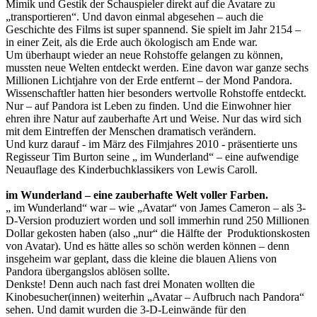
Mimik und Gestik der Schauspieler direkt auf die Avatare zu
„transportieren“. Und davon einmal abgesehen – auch die
Geschichte des Films ist super spannend. Sie spielt im Jahr 2154 –
in einer Zeit, als die Erde auch ökologisch am Ende war.
Um überhaupt wieder an neue Rohstoffe gelangen zu können,
mussten neue Welten entdeckt werden. Eine davon war ganze sechs
Millionen Lichtjahre von der Erde entfernt – der Mond Pandora.
Wissenschaftler hatten hier besonders wertvolle Rohstoffe entdeckt.
Nur – auf Pandora ist Leben zu finden. Und die Einwohner hier
ehren ihre Natur auf zauberhafte Art und Weise. Nur das wird sich
mit dem Eintreffen der Menschen dramatisch verändern.
Und kurz darauf - im März des Filmjahres 2010 - präsentierte uns
Regisseur Tim Burton seine „ im Wunderland“ – eine aufwendige
Neuauflage des Kinderbuchklassikers von Lewis Caroll.
im Wunderland – eine zauberhafte Welt voller Farben.
„ im Wunderland“ war – wie „Avatar“ von James Cameron – als 3-
D-Version produziert worden und soll immerhin rund 250 Millionen
Dollar gekosten haben (also „nur“ die Hälfte der Produktionskosten
von Avatar). Und es hätte alles so schön werden können – denn
insgeheim war geplant, dass die kleine die blauen Aliens von
Pandora übergangslos ablösen sollte.
Denkste! Denn auch nach fast drei Monaten wollten die
Kinobesucher(innen) weiterhin „Avatar – Aufbruch nach Pandora“
sehen. Und damit wurden die 3-D-Leinwände für den