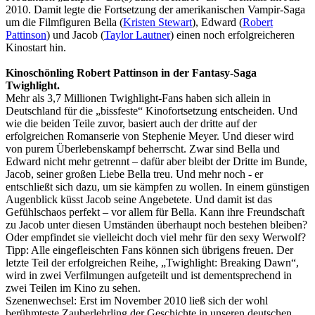
2010. Damit legte die Fortsetzung der amerikanischen Vampir-Saga
um die Filmfiguren Bella (
Kristen Stewart
), Edward (
Robert
Pattinson
) und Jacob (
Taylor Lautner
) einen noch erfolgreicheren
Kinostart hin.
Kinoschönling Robert Pattinson in der Fantasy-Saga
Twighlight.
Mehr als 3,7 Millionen Twighlight-Fans haben sich allein in
Deutschland für die „bissfeste“ Kinofortsetzung entscheiden. Und
wie die beiden Teile zuvor, basiert auch der dritte auf der
erfolgreichen Romanserie von Stephenie Meyer. Und dieser wird
von purem Überlebenskampf beherrscht. Zwar sind Bella und
Edward nicht mehr getrennt – dafür aber bleibt der Dritte im Bunde,
Jacob, seiner großen Liebe Bella treu. Und mehr noch - er
entschließt sich dazu, um sie kämpfen zu wollen. In einem günstigen
Augenblick küsst Jacob seine Angebetete. Und damit ist das
Gefühlschaos perfekt – vor allem für Bella. Kann ihre Freundschaft
zu Jacob unter diesen Umständen überhaupt noch bestehen bleiben?
Oder empfindet sie vielleicht doch viel mehr für den sexy Werwolf?
Tipp: Alle eingefleischten Fans können sich übrigens freuen. Der
letzte Teil der erfolgreichen Reihe, „Twighlight: Breaking Dawn“,
wird in zwei Verfilmungen aufgeteilt und ist dementsprechend in
zwei Teilen im Kino zu sehen.
Szenenwechsel: Erst im November 2010 ließ sich der wohl
berühmteste Zauberlehrling der Geschichte in unseren deutschen