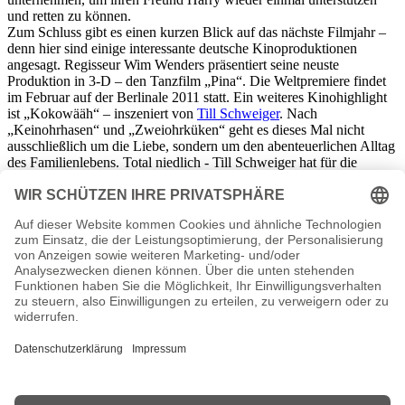
und retten zu können.
Zum Schluss gibt es einen kurzen Blick auf das nächste Filmjahr –
denn hier sind einige interessante deutsche Kinoproduktionen
angesagt. Regisseur Wim Wenders präsentiert seine neuste
Produktion in 3-D – den Tanzfilm „Pina“. Die Weltpremiere findet
im Februar auf der Berlinale 2011 statt. Ein weiteres Kinohighlight
ist „Kokowääh“ – inszeniert von
Till Schweiger
. Nach
„Keinohrhasen“ und „Zweiohrküken“ geht es dieses Mal nicht
ausschließlich um die Liebe, sondern um den abenteuerlichen Alltag
des Familienlebens. Total niedlich - Till Schweiger hat für die
Hauptrolle sein zuckersüßes Töchterchen Emma verpflichtet.
Die erfolgreichsten Filme 2010
Film / Zuschauer
Harry Potter und die Heiligtümer des Todes / 5.670.068
Rapunzel – Neu verföhnt / 3.923.374
Eclipse – Bis(s) zum Abendrot / 3.710.149
Inception / 3.426.456
Alice im Wunderland / 2.968.430
Sex and the City 2 / 2.569.498
Ich – Einfach unverbesserlich / 2.496.640
Für immer Shrek / 2.431.844
Kindsköpfe / 2.097.177