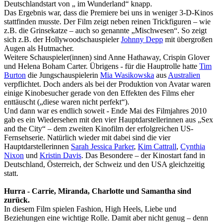
Deutschlandstart von „ im Wunderland“ knapp.
Das Ergebnis war, dass die Premiere bei uns in weniger 3-D-Kinos
stattfinden musste. Der Film zeigt neben reinen Trickfiguren – wie
z.B. die Grinsekatze – auch so genannte „Mischwesen“. So zeigt
sich z.B. der Hollywoodschauspieler
Johnny Depp
mit übergroßen
Augen als Hutmacher.
Weitere Schauspieler(innen) sind Anne Hathaway, Crispin Glover
und Helena Boham Carter. Übrigens - für die Hauptrolle hatte
Tim
Burton
die Jungschauspielerin
Mia Wasikowska
aus
Australien
verpflichtet. Doch anders als bei der Produktion von Avatar waren
einige Kinobesucher gerade von den Effekten des Films eher
enttäuscht („diese waren nicht perfekt“).
Und dann war es endlich soweit - Ende Mai des Filmjahres 2010
gab es ein Wiedersehen mit den vier Hauptdarstellerinnen aus „Sex
and the City“ – dem zweiten Kinofilm der erfolgreichen US-
Fernsehserie. Natürlich wieder mit dabei sind die vier
Hauptdarstellerinnen
Sarah Jessica Parker
,
Kim Cattrall
,
Cynthia
Nixon
und
Kristin Davis
. Das Besondere – der Kinostart fand in
Deutschland, Österreich, der Schweiz und den USA gleichzeitig
statt.
Hurra - Carrie, Miranda, Charlotte und Samantha sind
zurück.
In diesem Film spielen Fashion, High Heels, Liebe und
Beziehungen eine wichtige Rolle. Damit aber nicht genug – denn