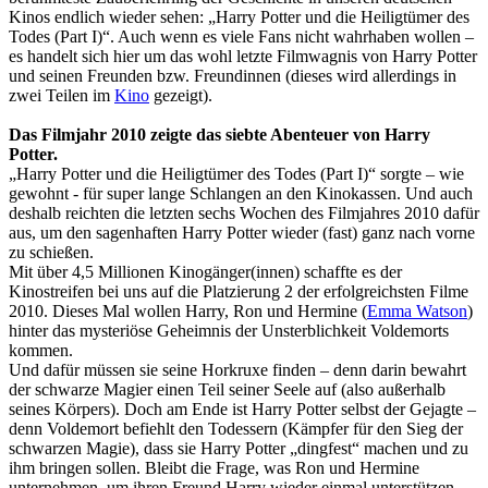
Kinos endlich wieder sehen: „Harry Potter und die Heiligtümer des
Todes (Part I)“. Auch wenn es viele Fans nicht wahrhaben wollen –
es handelt sich hier um das wohl letzte Filmwagnis von Harry Potter
und seinen Freunden bzw. Freundinnen (dieses wird allerdings in
zwei Teilen im
Kino
gezeigt).
Das Filmjahr 2010 zeigte das siebte Abenteuer von Harry
Potter.
„Harry Potter und die Heiligtümer des Todes (Part I)“ sorgte – wie
gewohnt - für super lange Schlangen an den Kinokassen. Und auch
deshalb reichten die letzten sechs Wochen des Filmjahres 2010 dafür
aus, um den sagenhaften Harry Potter wieder (fast) ganz nach vorne
zu schießen.
Mit über 4,5 Millionen Kinogänger(innen) schaffte es der
Kinostreifen bei uns auf die Platzierung 2 der erfolgreichsten Filme
2010. Dieses Mal wollen Harry, Ron und Hermine (
Emma Watson
)
hinter das mysteriöse Geheimnis der Unsterblichkeit Voldemorts
kommen.
Und dafür müssen sie seine Horkruxe finden – denn darin bewahrt
der schwarze Magier einen Teil seiner Seele auf (also außerhalb
seines Körpers). Doch am Ende ist Harry Potter selbst der Gejagte –
denn Voldemort befiehlt den Todessern (Kämpfer für den Sieg der
schwarzen Magie), dass sie Harry Potter „dingfest“ machen und zu
ihm bringen sollen. Bleibt die Frage, was Ron und Hermine
unternehmen, um ihren Freund Harry wieder einmal unterstützen