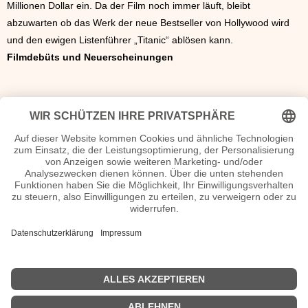
Millionen Dollar ein. Da der Film noch immer läuft, bleibt
abzuwarten ob das Werk der neue Bestseller von Hollywood wird
und den ewigen Listenführer „Titanic“ ablösen kann.
Filmdebüts und Neuerscheinungen
Top-Kinofilme 2009
Kinofilm / Zuschauer
Avatar - Aufbruch nach Pandora / 11.292.801
Ice Age 3 -Die Dinosaurier sind los / 8.705.891
Harry Potter und der Halbblutprinz / 6.213.225
Wickie und die starken Männer / 4.936.408
Illuminati / 4.585.795 / Zweiohrküken / 4.255.103
New Moon - Biss zur Mittagsstunde / 3.735.216
2012 / 3.274.512
Oben / 3.010.276
Twilight - Biss zum Morgengrauen / 3.001.961
<<
Filmjahr 2008
|
Filmjahr 2010
>>