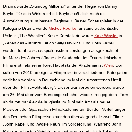
Drama wurde „Slumdog Millionär“ unter der Regie von Danny
Boyle. Für sein Wirken erhielt Boyle zusätzlich noch die
Auszeichnung zum besten Regisseur. Bester Schauspieler in der
Kategorie Drama wurde
Mickey Rourke
für seine authentische
Rolle in „The Wrestler“. Beste Darstellerin wurde
Kate Winslet
in
„Zeiten des Aufruhrs“. Auch Sally Hawkins“ und Colin Farrell
wurden für ihre schauspielerischen Leistungen ausgezeichnet.
Im März des Jahres öffnete die Akademie des Österreichischen
Films erstmals seine Tore. Hauptsitz der Akademie ist
Wien
. Dort
sollen von 2010 an eigene Filmpreise in verschiedenen Kategorien
verliehen werden. In Deutschland im Mai ein umstrittenes Urteil
über den Film „Rohtenburg“. Dieser war verboten worden, wurde
am 26. Mai aber vom Bundesgerichtshof wieder frei gegeben. Fern
ab davon trat Álex de la Iglesia im Juni sein Amt als neuer
Präsident der Spanischen Filmakademie an. Bei den Verleihungen
des Deutschen Filmpreises standen überwiegend die zwei Filme
„John Rabe“ und „Wolke Neun“ im Vordergrund. Während John
Rabe zum besten Spielfilm ernannt wurde und Ulrich Tukur als