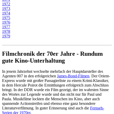
1972
1973
1974
1975
1976
1977
1978
1979
Filmchronik der 70er Jahre - Rundum
gute Kino-Unterhaltung
In jenem Jahrzehnt wechselte mehrfach der Hauptdarsteller des
Agenten 007 in den erfolgreichen
James-Bond-Filmen
. Der Orient-
Express wurde mit großer Passagierliste zu einem Krimi-Klassiker,
in dem Hercule Poirot die Ermittlungen erfolgreich zum Abschluss
bringt. In der DDR wurde ein Film gezeigt, der im wahrsten Sinne
des Wortes zur Legende wurde und das nicht nur für Paul und
Paula. Musikfilme lockten die Menschen ins Kino, aber auch
spannende Actionstreifen und ebenso eine ganz besondere
Literaturverfilmung. In guter Erinnerung sind auch die
Fernseh-
Serien der 1970er
.