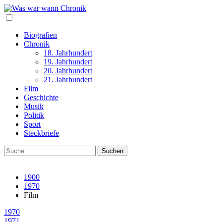
Biografien
Chronik
18. Jahrhundert
19. Jahrhundert
20. Jahrhundert
21. Jahrhundert
Film
Geschichte
Musik
Politik
Sport
Steckbriefe
1900
1970
Film
1970
1971