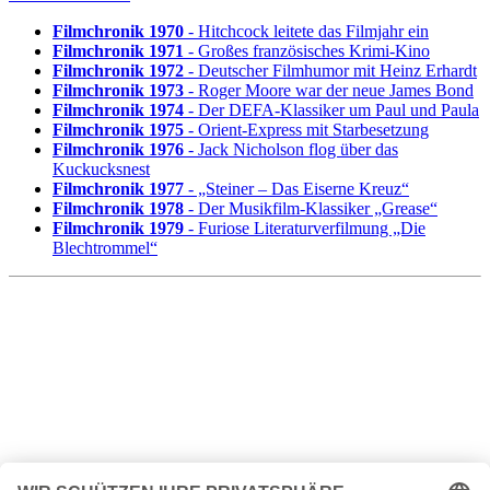
Filmchronik 1970
- Hitchcock leitete das Filmjahr ein
Filmchronik 1971
- Großes französisches Krimi-Kino
Filmchronik 1972
- Deutscher Filmhumor mit Heinz Erhardt
Filmchronik 1973
- Roger Moore war der neue James Bond
Filmchronik 1974
- Der DEFA-Klassiker um Paul und Paula
Filmchronik 1975
- Orient-Express mit Starbesetzung
Filmchronik 1976
- Jack Nicholson flog über das
Kuckucksnest
Filmchronik 1977
- „Steiner – Das Eiserne Kreuz“
Filmchronik 1978
- Der Musikfilm-Klassiker „Grease“
Filmchronik 1979
- Furiose Literaturverfilmung „Die
Blechtrommel“