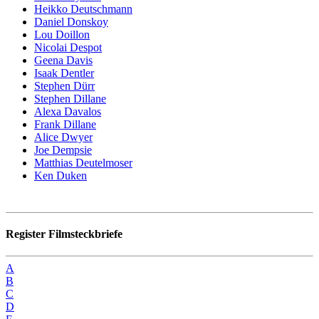
Heikko Deutschmann
Daniel Donskoy
Lou Doillon
Nicolai Despot
Geena Davis
Isaak Dentler
Stephen Dürr
Stephen Dillane
Alexa Davalos
Frank Dillane
Alice Dwyer
Joe Dempsie
Matthias Deutelmoser
Ken Duken
Register Filmsteckbriefe
A
B
C
D