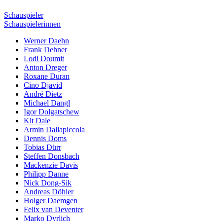
Schauspieler
Schauspielerinnen
Werner Daehn
Frank Dehner
Lodi Doumit
Anton Dreger
Roxane Duran
Cino Djavid
André Dietz
Michael Dangl
Igor Dolgatschew
Kit Dale
Armin Dallapiccola
Dennis Doms
Tobias Dürr
Steffen Donsbach
Mackenzie Davis
Philipp Danne
Nick Dong-Sik
Andreas Döhler
Holger Daemgen
Felix van Deventer
Marko Dyrlich