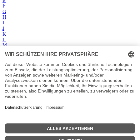
E
F
G
H
I
J
K
L
M
N
O
P
Q
R
S
T
U
V
W
X
Y
Z
Videos