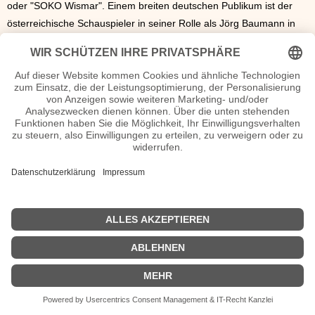
oder "SOKO Wismar". Einem breiten deutschen Publikum ist der
österreichische Schauspieler in seiner Rolle als Jörg Baumann in
"Hinter Gittern – Der Frauenknast bekannt". Hier wirkte er sowohl
2001 und 2002 als auch
2003
und
2004
mit.
2006
und
2007
spielte
er in der RTL-Soap "Alles was zählt" den cholerischen
Ordnungsfanatiker Dieter Sommer. Dallapiccola spielt heute sowohl
Fernseh- und Filmrollen als auch auf der Theaterbühne.
Armin Dallapiccola Seiten, Kurzbio, Familie, verheiratet, Herkunft
etc.
n.n.v. - Die offizielle Armin Dallapiccola Homepage / Facebook / X /
Instagram Seite
Movies Armin Dallapiccola Filme
| © 2013–2023 was-war-wann.de. Alle Rechte vorbehalten. |
|
Impressum
| Kurzbio | Vita | Herkunft |