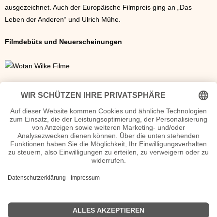
ausgezeichnet. Auch der Europäische Filmpreis ging an „Das
Leben der Anderen“ und Ulrich Mühe.
Filmdebüts und Neuerscheinungen
Top-Kinofilme 2006
Ice Age 2 - Jetzt taut's / 8.747.671
Fluch der Karibik 2 / 7.225.537
The Da Vinci Code - Sakrileg / 5.662.856
Das Parfüm - Die Geschichte des Mörders / 5.596.205
James Bond 007 - Casino Royale / 5.461.490
Deutschland, ein Sommermärchen / 3.992.056
7 Zwerge - Der Wald ist nicht genug / 3.580.591
Ab durch die Hecke / 3.415.695
Nachts im Museum / 3.106.745
Der Teufel trägt Prada / 2.980.719
<< Filmjahr 2005
|
Filmjahr