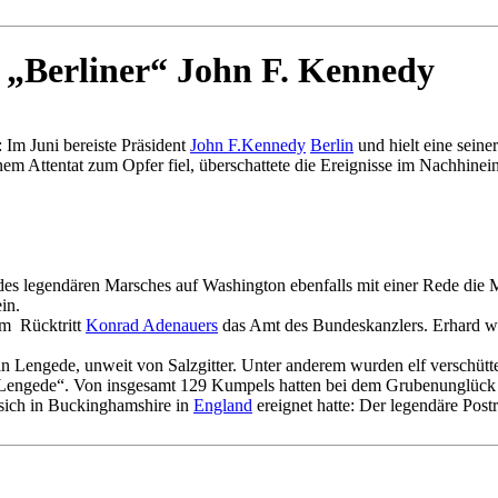
n „Berliner“ John F. Kennedy
 Im Juni bereiste Präsident
John F.Kennedy
Berlin
und hielt eine sein
em Attentat zum Opfer fiel, überschattete die Ereignisse im Nachhinei
es legendären Marsches auf Washington ebenfalls mit einer Rede die 
in.
m Rücktritt
Konrad Adenauers
das Amt des Bundeskanzlers. Erhard wa
n Lengede, unweit von Salzgitter. Unter anderem wurden elf verschütt
Lengede“. Von insgesamt 129 Kumpels hatten bei dem Grubenunglück 
s sich in Buckinghamshire in
England
ereignet hatte: Der legendäre Post