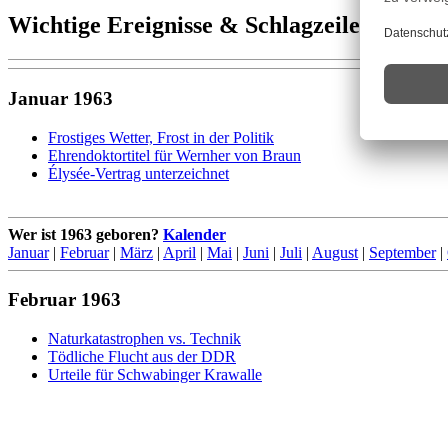
Wichtige Ereignisse & Schlagzeilen 1963
Januar 1963
Frostiges Wetter, Frost in der Politik
Ehrendoktortitel für Wernher von Braun
Élysée-Vertrag unterzeichnet
Wer ist 1963 geboren?
Kalender
Januar
|
Februar
|
März
|
April
|
Mai
|
Juni
|
Juli
|
August
|
September
|
Februar 1963
Naturkatastrophen vs. Technik
Tödliche Flucht aus der DDR
Urteile für Schwabinger Krawalle