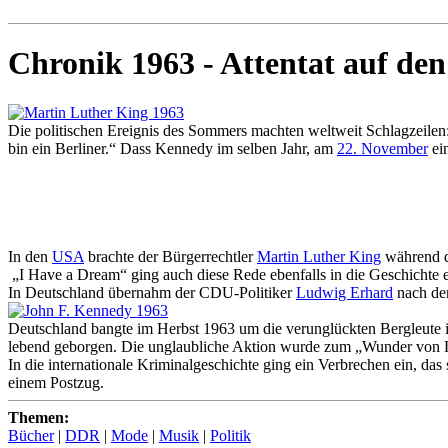
Chronik 1963 - Attentat auf de
Die politischen Ereignis des Sommers machten weltweit Schlagzeilen:
bin ein Berliner.“ Dass Kennedy im selben Jahr, am
22. November
ein
In den
USA
brachte der Bürgerrechtler
Martin Luther King
während d
„I Have a Dream“ ging auch diese Rede ebenfalls in die Geschichte e
In Deutschland übernahm der CDU-Politiker
Ludwig Erhard
nach de
Deutschland bangte im Herbst 1963 um die verunglückten Bergleute i
lebend geborgen. Die unglaubliche Aktion wurde zum „Wunder von 
In die internationale Kriminalgeschichte ging ein Verbrechen ein, da
einem Postzug.
Themen:
Bücher
|
DDR
|
Mode
|
Musik
|
Politik