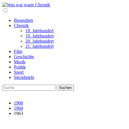
Biografien
Chronik
18. Jahrhundert
19. Jahrhundert
20. Jahrhundert
21. Jahrhundert
Film
Geschichte
Musik
Politik
Sport
Steckbriefe
1900
1960
1963