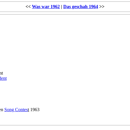
<<
Was war 1962
|
Das geschah 1964
>>
nt
dent
den
Song Contes
t
1963