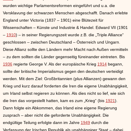
wurden wichtige Parlamentsreformen eingeführt und u.a. die
Versklavung der schwarzen Menschen abgeschafft. Danach erlebte
England unter Victoria (1837 – 1901) eine Blütezeit für
Wissenschaften – Künste und Industrie & Handel. Edward VII (1901
–
1910
) – in seiner Regierungszeit wurde z.B. die „Triple Alliance“
geschlossen – zwischen Deutschland – Österreich und Ungarn.
Diese Allianz sollte den Ländern mehr Macht nach Außen vermitteln
– zu dem sollten die Länder gegenseitig füreinander eintreten. Bis
1936
regierte George V. Als der europäische Krieg
1914
begann,
sollte der britische Imperialismus gegen den deutschen verteidigt
werden. Mit dem Ziel: Großbritannien (plus Allianzen) gewann den
Krieg und kurz darauf forderten die Iren die eigene Unabhängigkeit,
um Irland selbst regieren zu können. Als dies nicht so lief, wie sich
die Iren das vorgestellt hatten, kam es zum „Krieg“ (bis
1921
).
Dann folgte ein Abkommen, das Irland eine eigene Regierung
zusprach – aber nicht die geforderte Unabhängigkeit. Die
endgültige Teilung erfolgte dann im Jahre
1949
durch die
Verfassung der Irischen Republik als unabhängiger Staat – dabei