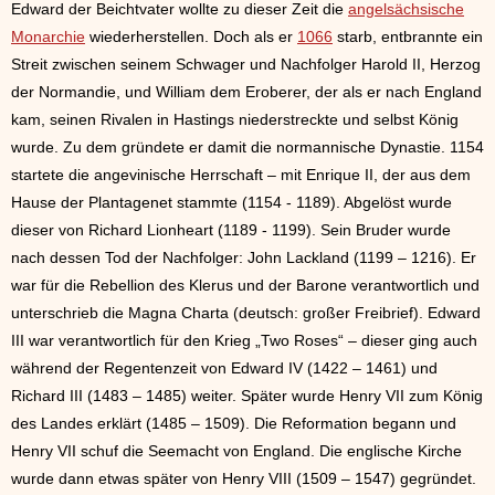
Edward der Beichtvater wollte zu dieser Zeit die
angelsächsische
Monarchie
wiederherstellen. Doch als er
1066
starb, entbrannte ein
Streit zwischen seinem Schwager und Nachfolger Harold II, Herzog
der Normandie, und William dem Eroberer, der als er nach England
kam, seinen Rivalen in Hastings niederstreckte und selbst König
wurde. Zu dem gründete er damit die normannische Dynastie. 1154
startete die angevinische Herrschaft – mit Enrique II, der aus dem
Hause der Plantagenet stammte (1154 - 1189). Abgelöst wurde
dieser von Richard Lionheart (1189 - 1199). Sein Bruder wurde
nach dessen Tod der Nachfolger: John Lackland (1199 – 1216). Er
war für die Rebellion des Klerus und der Barone verantwortlich und
unterschrieb die Magna Charta (deutsch: großer Freibrief). Edward
III war verantwortlich für den Krieg „Two Roses“ – dieser ging auch
während der Regentenzeit von Edward IV (1422 – 1461) und
Richard III (1483 – 1485) weiter. Später wurde Henry VII zum König
des Landes erklärt (1485 – 1509). Die Reformation begann und
Henry VII schuf die Seemacht von England. Die englische Kirche
wurde dann etwas später von Henry VIII (1509 – 1547) gegründet.