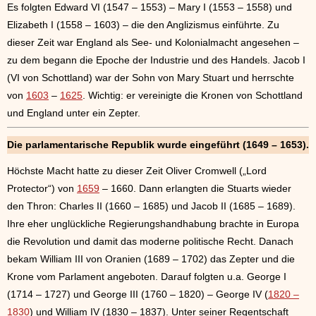
Es folgten Edward VI (1547 – 1553) – Mary I (1553 – 1558) und
Elizabeth I (1558 – 1603) – die den Anglizismus einführte. Zu
dieser Zeit war England als See- und Kolonialmacht angesehen –
zu dem begann die Epoche der Industrie und des Handels. Jacob I
(VI von Schottland) war der Sohn von Mary Stuart und herrschte
von
1603
–
1625
. Wichtig: er vereinigte die Kronen von Schottland
und England unter ein Zepter.
Die parlamentarische Republik wurde eingeführt (1649 – 1653).
Höchste Macht hatte zu dieser Zeit Oliver Cromwell („Lord
Protector“) von
1659
– 1660. Dann erlangten die Stuarts wieder
den Thron: Charles II (1660 – 1685) und Jacob II (1685 – 1689).
Ihre eher unglückliche Regierungshandhabung brachte in Europa
die Revolution und damit das moderne politische Recht. Danach
bekam William III von Oranien (1689 – 1702) das Zepter und die
Krone vom Parlament angeboten. Darauf folgten u.a. George I
(1714 – 1727) und George III (1760 – 1820) – George IV (
1820 –
1830
) und William IV (1830 – 1837). Unter seiner Regentschaft