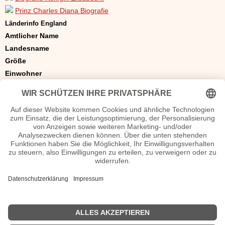
Prinz Charles Diana Biografie
Länderinfo England
Amtlicher Name
Landesname
Größe
Einwohner
Hauptstadt
KFZ Kennzeichen
Sprache(n)
Staatsform
Währung
Zeitzone
Domain-Endung
Telefonvorwahl
Mitgliedschaft
Grenzländer
Sonstiges