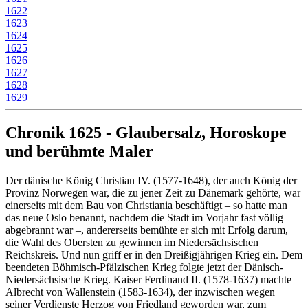
1622
1623
1624
1625
1626
1627
1628
1629
Chronik 1625 - Glaubersalz, Horoskope
und berühmte Maler
Der dänische König Christian IV. (1577-1648), der auch König der
Provinz Norwegen war, die zu jener Zeit zu Dänemark gehörte, war
einerseits mit dem Bau von Christiania beschäftigt – so hatte man
das neue Oslo benannt, nachdem die Stadt im Vorjahr fast völlig
abgebrannt war –, andererseits bemühte er sich mit Erfolg darum,
die Wahl des Obersten zu gewinnen im Niedersächsischen
Reichskreis. Und nun griff er in den Dreißigjährigen Krieg ein. Dem
beendeten Böhmisch-Pfälzischen Krieg folgte jetzt der Dänisch-
Niedersächsische Krieg. Kaiser Ferdinand II. (1578-1637) machte
Albrecht von Wallenstein (1583-1634), der inzwischen wegen
seiner Verdienste Herzog von Friedland geworden war, zum