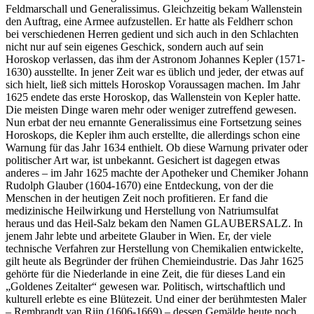
Feldmarschall und Generalissimus. Gleichzeitig bekam Wallenstein
den Auftrag, eine Armee aufzustellen. Er hatte als Feldherr schon
bei verschiedenen Herren gedient und sich auch in den Schlachten
nicht nur auf sein eigenes Geschick, sondern auch auf sein
Horoskop verlassen, das ihm der Astronom Johannes Kepler (1571-
1630) ausstellte. In jener Zeit war es üblich und jeder, der etwas auf
sich hielt, ließ sich mittels Horoskop Voraussagen machen. Im Jahr
1625 endete das erste Horoskop, das Wallenstein von Kepler hatte.
Die meisten Dinge waren mehr oder weniger zutreffend gewesen.
Nun erbat der neu ernannte Generalissimus eine Fortsetzung seines
Horoskops, die Kepler ihm auch erstellte, die allerdings schon eine
Warnung für das Jahr 1634 enthielt. Ob diese Warnung privater oder
politischer Art war, ist unbekannt. Gesichert ist dagegen etwas
anderes – im Jahr 1625 machte der Apotheker und Chemiker Johann
Rudolph Glauber (1604-1670) eine Entdeckung, von der die
Menschen in der heutigen Zeit noch profitieren. Er fand die
medizinische Heilwirkung und Herstellung von Natriumsulfat
heraus und das Heil-Salz bekam den Namen GLAUBERSALZ. In
jenem Jahr lebte und arbeitete Glauber in Wien. Er, der viele
technische Verfahren zur Herstellung von Chemikalien entwickelte,
gilt heute als Begründer der frühen Chemieindustrie. Das Jahr 1625
gehörte für die Niederlande in eine Zeit, die für dieses Land ein
„Goldenes Zeitalter“ gewesen war. Politisch, wirtschaftlich und
kulturell erlebte es eine Blütezeit. Und einer der berühmtesten Maler
– Rembrandt van Rijn (1606-1669) – dessen Gemälde heute noch