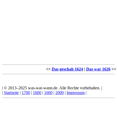
<<
Das geschah 1624
|
Das war 1626
>>
| © 2013–2025 was-war-wann.de. Alle Rechte vorbehalten. |
|
Startseite
|
1700
|
1600
|
1600
|
2000
|
Impressum
|