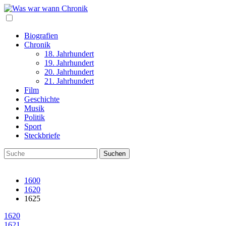
Biografien
Chronik
18. Jahrhundert
19. Jahrhundert
20. Jahrhundert
21. Jahrhundert
Film
Geschichte
Musik
Politik
Sport
Steckbriefe
1600
1620
1625
1620
1621