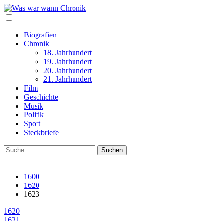
Biografien
Chronik
18. Jahrhundert
19. Jahrhundert
20. Jahrhundert
21. Jahrhundert
Film
Geschichte
Musik
Politik
Sport
Steckbriefe
1600
1620
1623
1620
1621