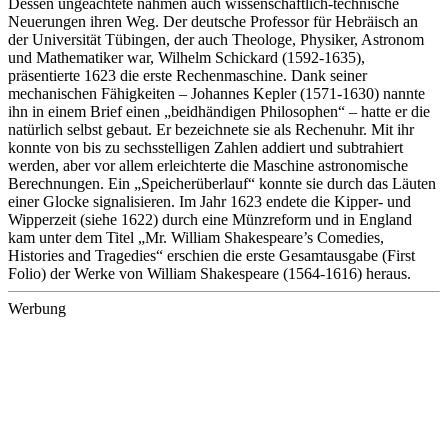
Dessen ungeachtete nahmen auch wissenschaftlich-technische
Neuerungen ihren Weg. Der deutsche Professor für Hebräisch an
der Universität Tübingen, der auch Theologe, Physiker, Astronom
und Mathematiker war, Wilhelm Schickard (1592-1635),
präsentierte 1623 die erste Rechenmaschine. Dank seiner
mechanischen Fähigkeiten – Johannes Kepler (1571-1630) nannte
ihn in einem Brief einen „beidhändigen Philosophen“ – hatte er die
natürlich selbst gebaut. Er bezeichnete sie als Rechenuhr. Mit ihr
konnte von bis zu sechsstelligen Zahlen addiert und subtrahiert
werden, aber vor allem erleichterte die Maschine astronomische
Berechnungen. Ein „Speicherüberlauf“ konnte sie durch das Läuten
einer Glocke signalisieren. Im Jahr 1623 endete die Kipper- und
Wipperzeit (siehe 1622) durch eine Münzreform und in England
kam unter dem Titel „Mr. William Shakespeare’s Comedies,
Histories and Tragedies“ erschien die erste Gesamtausgabe (First
Folio) der Werke von William Shakespeare (1564-1616) heraus.
Werbung