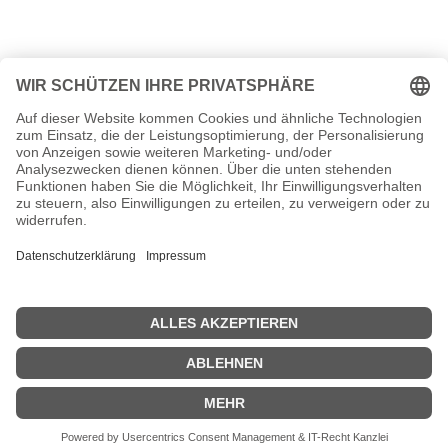
<<
Das geschah 1622
|
Das war 1624
>>
| © 2013–2025 was-war-wann.de. Alle Rechte vorbehalten. |
|
Startseite
|
1700
|
1600
|
1600
|
2000
|
Impressum
|