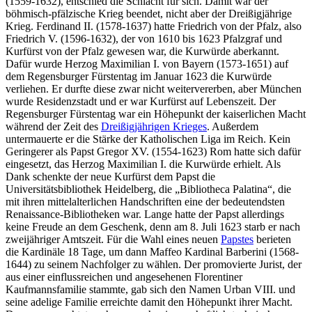
(1559-1632), entschied die Schlacht für sich. Damit war der
böhmisch-pfälzische Krieg beendet, nicht aber der Dreißigjährige
Krieg. Ferdinand II. (1578-1637) hatte Friedrich von der Pfalz, also
Friedrich V. (1596-1632), der von 1610 bis 1623 Pfalzgraf und
Kurfürst von der Pfalz gewesen war, die Kurwürde aberkannt.
Dafür wurde Herzog Maximilian I. von Bayern (1573-1651) auf
dem Regensburger Fürstentag im Januar 1623 die Kurwürde
verliehen. Er durfte diese zwar nicht weitervererben, aber München
wurde Residenzstadt und er war Kurfürst auf Lebenszeit. Der
Regensburger Fürstentag war ein Höhepunkt der kaiserlichen Macht
während der Zeit des
Dreißigjährigen Krieges
. Außerdem
untermauerte er die Stärke der Katholischen Liga im Reich. Kein
Geringerer als Papst Gregor XV. (1554-1623) Rom hatte sich dafür
eingesetzt, das Herzog Maximilian I. die Kurwürde erhielt. Als
Dank schenkte der neue Kurfürst dem Papst die
Universitätsbibliothek Heidelberg, die „Bibliotheca Palatina“, die
mit ihren mittelalterlichen Handschriften eine der bedeutendsten
Renaissance-Bibliotheken war. Lange hatte der Papst allerdings
keine Freude an dem Geschenk, denn am 8. Juli 1623 starb er nach
zweijähriger Amtszeit. Für die Wahl eines neuen
Papstes
berieten
die Kardinäle 18 Tage, um dann Maffeo Kardinal Barberini (1568-
1644) zu seinem Nachfolger zu wählen. Der promovierte Jurist, der
aus einer einflussreichen und angesehenen Florentiner
Kaufmannsfamilie stammte, gab sich den Namen Urban VIII. und
seine adelige Familie erreichte damit den Höhepunkt ihrer Macht.