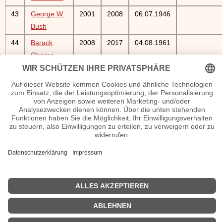
43
George W.
2001
2008
06.07.1946
Bush
44
Barack
2008
2017
04.08.1961
Obama
45
Donald
2017
14.
Trump
06.1946
Bilder Amerikanische Präsidenten Poster Büsten Kunstdrucke
etc.
| © 2013–2023 was-war-wann.de. Alle Rechte vorbehalten. |