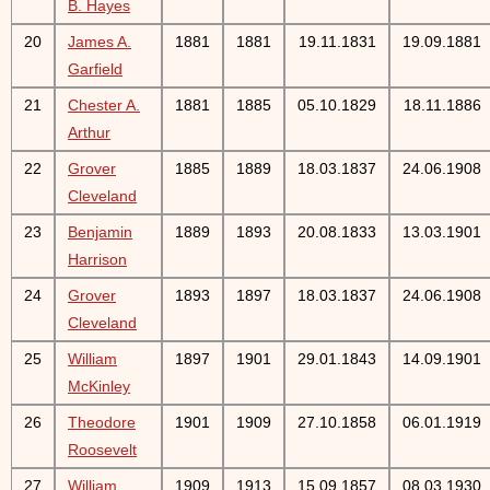
B. Hayes
20
James A.
1881
1881
19.11.1831
19.09.1881
Garfield
21
Chester A.
1881
1885
05.10.1829
18.11.1886
Arthur
22
Grover
1885
1889
18.03.1837
24.06.1908
Cleveland
23
Benjamin
1889
1893
20.08.1833
13.03.1901
Harrison
24
Grover
1893
1897
18.03.1837
24.06.1908
Cleveland
25
William
1897
1901
29.01.1843
14.09.1901
McKinley
26
Theodore
1901
1909
27.10.1858
06.01.1919
Roosevelt
27
William
1909
1913
15.09.1857
08.03.1930