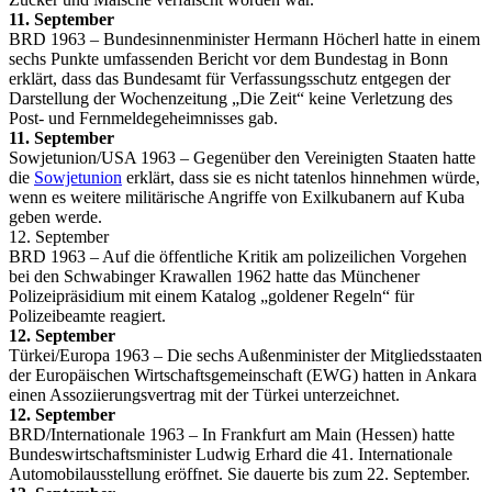
11. September
BRD 1963 – Bundesinnenminister Hermann Höcherl hatte in einem
sechs Punkte umfassenden Bericht vor dem Bundestag in Bonn
erklärt, dass das Bundesamt für Verfassungsschutz entgegen der
Darstellung der Wochenzeitung „Die Zeit“ keine Verletzung des
Post- und Fernmeldegeheimnisses gab.
11. September
Sowjetunion/USA 1963 – Gegenüber den Vereinigten Staaten hatte
die
Sowjetunion
erklärt, dass sie es nicht tatenlos hinnehmen würde,
wenn es weitere militärische Angriffe von Exilkubanern auf Kuba
geben werde.
12. September
BRD 1963 – Auf die öffentliche Kritik am polizeilichen Vorgehen
bei den Schwabinger Krawallen 1962 hatte das Münchener
Polizeipräsidium mit einem Katalog „goldener Regeln“ für
Polizeibeamte reagiert.
12. September
Türkei/Europa 1963 – Die sechs Außenminister der Mitgliedsstaaten
der Europäischen Wirtschaftsgemeinschaft (EWG) hatten in Ankara
einen Assoziierungsvertrag mit der Türkei unterzeichnet.
12. September
BRD/Internationale 1963 – In Frankfurt am Main (Hessen) hatte
Bundeswirtschaftsminister Ludwig Erhard die 41. Internationale
Automobilausstellung eröffnet. Sie dauerte bis zum 22. September.