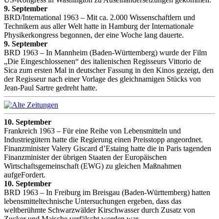
9. September
BRD/International 1963 – Mit ca. 2.000 Wissenschaftlern und
Technikern aus aller Welt hatte in Hamburg der Internationale
Physikerkongress begonnen, der eine Woche lang dauerte.
9. September
BRD 1963 – In Mannheim (Baden-Württemberg) wurde der Film
„Die Eingeschlossenen“ des italienischen Regisseurs Vittorio de
Sica zum ersten Mal in deutscher Fassung in den Kinos gezeigt, den
der Regisseur nach einer Vorlage des gleichnamigen Stücks von
Jean-Paul Sartre gedreht hatte.
10. September
Frankreich 1963 – Für eine Reihe von Lebensmitteln und
Industriegütern hatte die Regierung einen Preisstopp angeordnet.
Finanzminister Valery Giscard d’Estaing hatte die in Paris tagenden
Finanzminister der übrigen Staaten der Europäischen
Wirtschaftsgemeinschaft (EWG) zu gleichen Maßnahmen
aufgeFordert.
10. September
BRD 1963 – In Freiburg im Breisgau (Baden-Württemberg) hatten
lebensmitteltechnische Untersuchungen ergeben, dass das
weltberühmte Schwarzwälder Kirschwasser durch Zusatz von
Zucker und Maische verfälscht worden war.