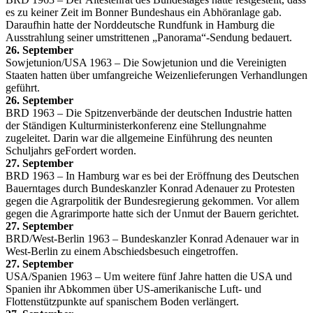
es zu keiner Zeit im Bonner Bundeshaus ein Abhöranlage gab.
Daraufhin hatte der Norddeutsche Rundfunk in Hamburg die
Ausstrahlung seiner umstrittenen „Panorama“-Sendung bedauert.
26. September
Sowjetunion/USA 1963 – Die Sowjetunion und die Vereinigten
Staaten hatten über umfangreiche Weizenlieferungen Verhandlungen
geführt.
26. September
BRD 1963 – Die Spitzenverbände der deutschen Industrie hatten
der Ständigen Kulturministerkonferenz eine Stellungnahme
zugeleitet. Darin war die allgemeine Einführung des neunten
Schuljahrs geFordert worden.
27. September
BRD 1963 – In Hamburg war es bei der Eröffnung des Deutschen
Bauerntages durch Bundeskanzler Konrad Adenauer zu Protesten
gegen die Agrarpolitik der Bundesregierung gekommen. Vor allem
gegen die Agrarimporte hatte sich der Unmut der Bauern gerichtet.
27. September
BRD/West-Berlin 1963 – Bundeskanzler Konrad Adenauer war in
West-Berlin zu einem Abschiedsbesuch eingetroffen.
27. September
USA/Spanien 1963 – Um weitere fünf Jahre hatten die USA und
Spanien ihr Abkommen über US-amerikanische Luft- und
Flottenstützpunkte auf spanischem Boden verlängert.