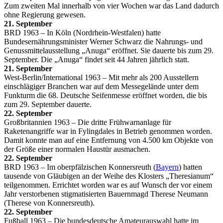
Zum zweiten Mal innerhalb von vier Wochen war das Land dadurch
ohne Regierung gewesen.
21. September
BRD 1963 – In Köln (Nordrhein-Westfalen) hatte
Bundesernährungsminister Werner Schwarz die Nahrungs- und
Genussmittelausstellung „Anuga“ eröffnet. Sie dauerte bis zum 29.
September. Die „Anuga“ findet seit 44 Jahren jährlich statt.
21. September
West-Berlin/International 1963 – Mit mehr als 200 Ausstellern
einschlägiger Branchen war auf dem Messegelände unter dem
Funkturm die 68. Deutsche Seifenmesse eröffnet worden, die bis
zum 29. September dauerte.
22. September
Großbritannien 1963 – Die dritte Frühwarnanlage für
Raketenangriffe war in Fylingdales in Betrieb genommen worden.
Damit konnte man auf eine Entfernung von 4.500 km Objekte von
der Größe einer normalen Haustür ausmachen.
22. September
BRD 1963 – Im oberpfälzischen Konnersreuth (
Bayern
) hatten
tausende von Gläubigen an der Weihe des Klosters „Theresianum“
teilgenommen. Errichtet worden war es auf Wunsch der vor einem
Jahr verstorbenen stigmatisierten Bauernmagd Therese Neumann
(Therese von Konnersreuth).
22. September
Fußball 1963 – Die bundesdeutsche Amateurauswahl hatte im