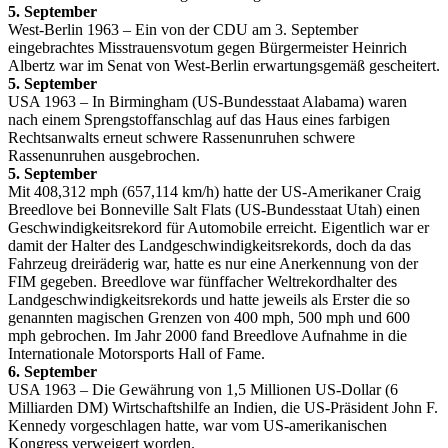
5. September
West-Berlin 1963 – Ein von der CDU am 3. September
eingebrachtes Misstrauensvotum gegen Bürgermeister Heinrich
Albertz war im Senat von West-Berlin erwartungsgemäß gescheitert.
5. September
USA 1963 – In Birmingham (US-Bundesstaat Alabama) waren
nach einem Sprengstoffanschlag auf das Haus eines farbigen
Rechtsanwalts erneut schwere Rassenunruhen schwere
Rassenunruhen ausgebrochen.
5. September
Mit 408,312 mph (657,114 km/h) hatte der US-Amerikaner Craig
Breedlove bei Bonneville Salt Flats (US-Bundesstaat Utah) einen
Geschwindigkeitsrekord für Automobile erreicht. Eigentlich war er
damit der Halter des Landgeschwindigkeitsrekords, doch da das
Fahrzeug dreiräderig war, hatte es nur eine Anerkennung von der
FIM gegeben. Breedlove war fünffacher Weltrekordhalter des
Landgeschwindigkeitsrekords und hatte jeweils als Erster die so
genannten magischen Grenzen von 400 mph, 500 mph und 600
mph gebrochen. Im Jahr 2000 fand Breedlove Aufnahme in die
Internationale Motorsports Hall of Fame.
6. September
USA 1963 – Die Gewährung von 1,5 Millionen US-Dollar (6
Milliarden DM) Wirtschaftshilfe an Indien, die US-Präsident John F.
Kennedy vorgeschlagen hatte, war vom US-amerikanischen
Kongress verweigert worden.