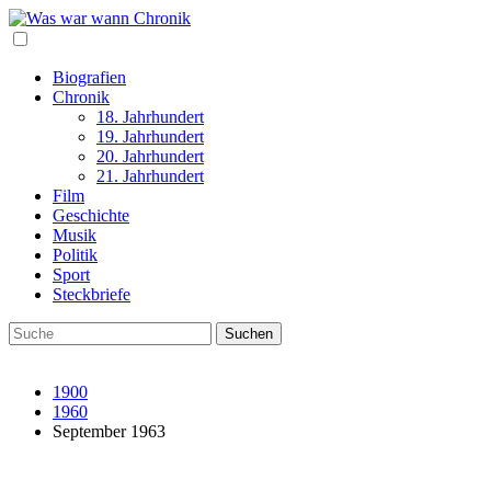
Biografien
Chronik
18. Jahrhundert
19. Jahrhundert
20. Jahrhundert
21. Jahrhundert
Film
Geschichte
Musik
Politik
Sport
Steckbriefe
1900
1960
September 1963