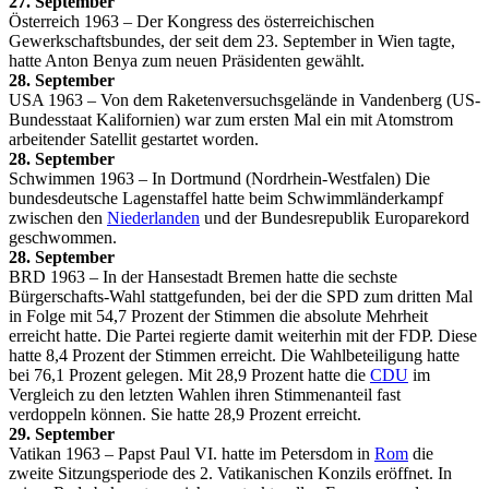
27. September
Österreich 1963 – Der Kongress des österreichischen
Gewerkschaftsbundes, der seit dem 23. September in Wien tagte,
hatte Anton Benya zum neuen Präsidenten gewählt.
28. September
USA 1963 – Von dem Raketenversuchsgelände in Vandenberg (US-
Bundesstaat Kalifornien) war zum ersten Mal ein mit Atomstrom
arbeitender Satellit gestartet worden.
28. September
Schwimmen 1963 – In Dortmund (Nordrhein-Westfalen) Die
bundesdeutsche Lagenstaffel hatte beim Schwimmländerkampf
zwischen den
Niederlanden
und der Bundesrepublik Europarekord
geschwommen.
28. September
BRD 1963 – In der Hansestadt Bremen hatte die sechste
Bürgerschafts-Wahl stattgefunden, bei der die SPD zum dritten Mal
in Folge mit 54,7 Prozent der Stimmen die absolute Mehrheit
erreicht hatte. Die Partei regierte damit weiterhin mit der FDP. Diese
hatte 8,4 Prozent der Stimmen erreicht. Die Wahlbeteiligung hatte
bei 76,1 Prozent gelegen. Mit 28,9 Prozent hatte die
CDU
im
Vergleich zu den letzten Wahlen ihren Stimmenanteil fast
verdoppeln können. Sie hatte 28,9 Prozent erreicht.
29. September
Vatikan 1963 – Papst Paul VI. hatte im Petersdom in
Rom
die
zweite Sitzungsperiode des 2. Vatikanischen Konzils eröffnet. In