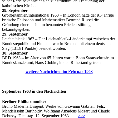
seiner Rede bekannte er sich zur strukturellen Erneuerung der
katholischen Kirche.
29. September
Großbritannien/International 1963 – In London hatte der 91-jährige
britische Philosoph und Mathematiker Bertrand Russel die
Gründung einer nach ihm benannten Friedensstiftung
bekanntgegeben.
29. September
Leichtathletik 1963 – Der Leichtathletik-Länderkampf zwischen der
Bundesrepublik und Finnland war in Bremen mit einem deutschen
Sieg (131:81 Punkte) beendet worden.
30. September
BRD 1963 – Im Alter von 65 Jahren war in Bonn Staatssekretär im
Bundeskanzleramt, Hans Globke, in den Ruhestand getreten.
weitere Nachrichten im Februar 1963
September 1963 in den Nachrichten
Berliner Philharmoniker
Bruno Maderna Dirigent. Werke von Giovanni Gabrieli, Felix
Mendelssohn Bartholdy, Wolfgang Amadeus Mozart und Claude
Debussy. Dienstag. 12. September 1963 .....
>>>