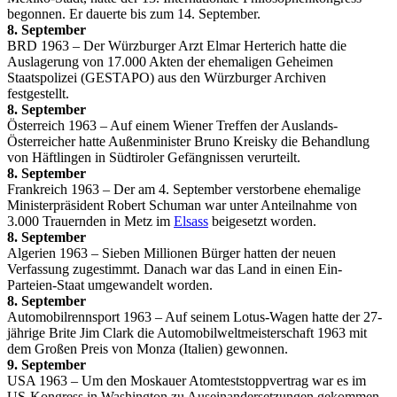
begonnen. Er dauerte bis zum 14. September.
8. September
BRD 1963 – Der Würzburger Arzt Elmar Herterich hatte die
Auslagerung von 17.000 Akten der ehemaligen Geheimen
Staatspolizei (GESTAPO) aus den Würzburger Archiven
festgestellt.
8. September
Österreich 1963 – Auf einem Wiener Treffen der Auslands-
Österreicher hatte Außenminister Bruno Kreisky die Behandlung
von Häftlingen in Südtiroler Gefängnissen verurteilt.
8. September
Frankreich 1963 – Der am 4. September verstorbene ehemalige
Ministerpräsident Robert Schuman war unter Anteilnahme von
3.000 Trauernden in Metz im
Elsass
beigesetzt worden.
8. September
Algerien 1963 – Sieben Millionen Bürger hatten der neuen
Verfassung zugestimmt. Danach war das Land in einen Ein-
Parteien-Staat umgewandelt worden.
8. September
Automobilrennsport 1963 – Auf seinem Lotus-Wagen hatte der 27-
jährige Brite Jim Clark die Automobilweltmeisterschaft 1963 mit
dem Großen Preis von Monza (Italien) gewonnen.
9. September
USA 1963 – Um den Moskauer Atomteststoppvertrag war es im
US-Kongress in Washington zu Auseinandersetzungen gekommen.