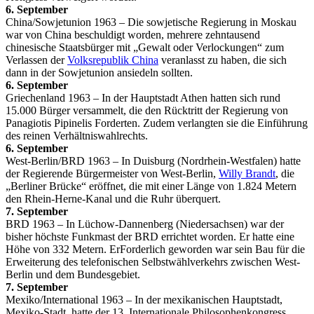
6. September
China/Sowjetunion 1963 – Die sowjetische Regierung in Moskau
war von China beschuldigt worden, mehrere zehntausend
chinesische Staatsbürger mit „Gewalt oder Verlockungen“ zum
Verlassen der
Volksrepublik China
veranlasst zu haben, die sich
dann in der Sowjetunion ansiedeln sollten.
6. September
Griechenland 1963 – In der Hauptstadt Athen hatten sich rund
15.000 Bürger versammelt, die den Rücktritt der Regierung von
Panagiotis Pipinelis Forderten. Zudem verlangten sie die Einführung
des reinen Verhältniswahlrechts.
6. September
West-Berlin/BRD 1963 – In Duisburg (Nordrhein-Westfalen) hatte
der Regierende Bürgermeister von West-Berlin,
Willy Brandt
, die
„Berliner Brücke“ eröffnet, die mit einer Länge von 1.824 Metern
den Rhein-Herne-Kanal und die Ruhr überquert.
7. September
BRD 1963 – In Lüchow-Dannenberg (Niedersachsen) war der
bisher höchste Funkmast der BRD errichtet worden. Er hatte eine
Höhe von 332 Metern. ErForderlich geworden war sein Bau für die
Erweiterung des telefonischen Selbstwählverkehrs zwischen West-
Berlin und dem Bundesgebiet.
7. September
Mexiko/International 1963 – In der mexikanischen Hauptstadt,
Mexiko-Stadt, hatte der 13. Internationale Philosophenkongress