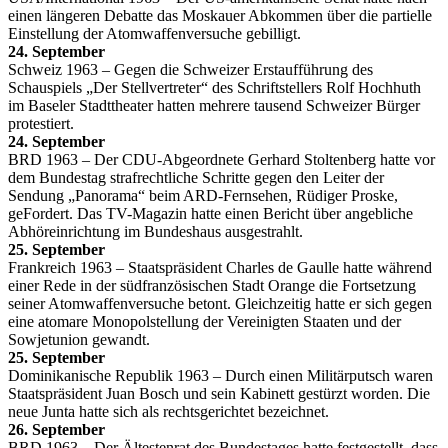
einen längeren Debatte das Moskauer Abkommen über die partielle
Einstellung der Atomwaffenversuche gebilligt.
24. September
Schweiz 1963 – Gegen die Schweizer Erstaufführung des
Schauspiels „Der Stellvertreter“ des Schriftstellers Rolf Hochhuth
im Baseler Stadttheater hatten mehrere tausend Schweizer Bürger
protestiert.
24. September
BRD 1963 – Der CDU-Abgeordnete Gerhard Stoltenberg hatte vor
dem Bundestag strafrechtliche Schritte gegen den Leiter der
Sendung „Panorama“ beim ARD-Fernsehen, Rüdiger Proske,
geFordert. Das TV-Magazin hatte einen Bericht über angebliche
Abhöreinrichtung im Bundeshaus ausgestrahlt.
25. September
Frankreich 1963 – Staatspräsident Charles de Gaulle hatte während
einer Rede in der südfranzösischen Stadt Orange die Fortsetzung
seiner Atomwaffenversuche betont. Gleichzeitig hatte er sich gegen
eine atomare Monopolstellung der Vereinigten Staaten und der
Sowjetunion gewandt.
25. September
Dominikanische Republik 1963 – Durch einen Militärputsch waren
Staatspräsident Juan Bosch und sein Kabinett gestürzt worden. Die
neue Junta hatte sich als rechtsgerichtet bezeichnet.
26. September
BRD 1963 – Der Ältestenrat des Bundestages hatte festgestellt, dass