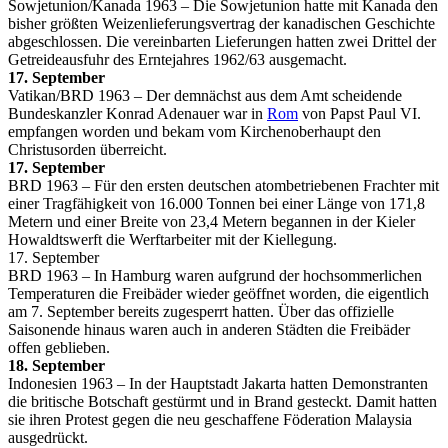
Sowjetunion/Kanada 1963 – Die Sowjetunion hatte mit Kanada den
bisher größten Weizenlieferungsvertrag der kanadischen Geschichte
abgeschlossen. Die vereinbarten Lieferungen hatten zwei Drittel der
Getreideausfuhr des Erntejahres 1962/63 ausgemacht.
17. September
Vatikan/BRD 1963 – Der demnächst aus dem Amt scheidende
Bundeskanzler Konrad Adenauer war in
Rom
von Papst Paul VI.
empfangen worden und bekam vom Kirchenoberhaupt den
Christusorden überreicht.
17. September
BRD 1963 – Für den ersten deutschen atombetriebenen Frachter mit
einer Tragfähigkeit von 16.000 Tonnen bei einer Länge von 171,8
Metern und einer Breite von 23,4 Metern begannen in der Kieler
Howaldtswerft die Werftarbeiter mit der Kiellegung.
17. September
BRD 1963 – In Hamburg waren aufgrund der hochsommerlichen
Temperaturen die Freibäder wieder geöffnet worden, die eigentlich
am 7. September bereits zugesperrt hatten. Über das offizielle
Saisonende hinaus waren auch in anderen Städten die Freibäder
offen geblieben.
18. September
Indonesien 1963 – In der Hauptstadt Jakarta hatten Demonstranten
die britische Botschaft gestürmt und in Brand gesteckt. Damit hatten
sie ihren Protest gegen die neu geschaffene Föderation Malaysia
ausgedrückt.