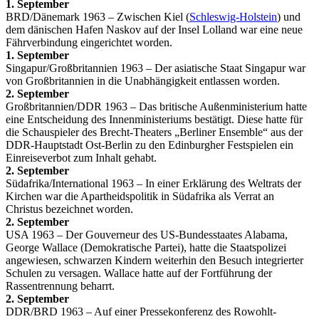
1. September
BRD/Dänemark 1963 – Zwischen Kiel (
Schleswig-Holstein
) und
dem dänischen Hafen Naskov auf der Insel Lolland war eine neue
Fährverbindung eingerichtet worden.
1. September
Singapur/Großbritannien 1963 – Der asiatische Staat Singapur war
von Großbritannien in die Unabhängigkeit entlassen worden.
2. September
Großbritannien/DDR 1963 – Das britische Außenministerium hatte
eine Entscheidung des Innenministeriums bestätigt. Diese hatte für
die Schauspieler des Brecht-Theaters „Berliner Ensemble“ aus der
DDR-Hauptstadt Ost-Berlin zu den Edinburgher Festspielen ein
Einreiseverbot zum Inhalt gehabt.
2. September
Südafrika/International 1963 – In einer Erklärung des Weltrats der
Kirchen war die Apartheidspolitik in Südafrika als Verrat an
Christus bezeichnet worden.
2. September
USA 1963 – Der Gouverneur des US-Bundesstaates Alabama,
George Wallace (Demokratische Partei), hatte die Staatspolizei
angewiesen, schwarzen Kindern weiterhin den Besuch integrierter
Schulen zu versagen. Wallace hatte auf der Fortführung der
Rassentrennung beharrt.
2. September
DDR/BRD 1963 – Auf einer Pressekonferenz des Rowohlt-