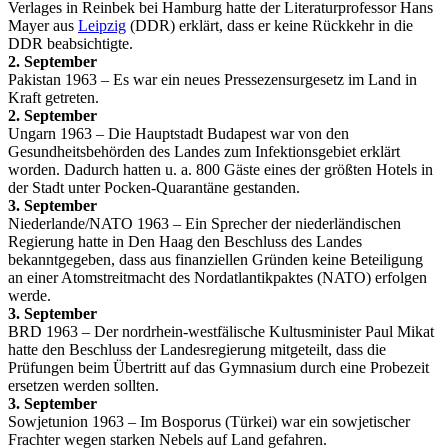
Verlages in Reinbek bei Hamburg hatte der Literaturprofessor Hans
Mayer aus
Leipzig
(DDR) erklärt, dass er keine Rückkehr in die
DDR beabsichtigte.
2. September
Pakistan 1963 – Es war ein neues Pressezensurgesetz im Land in
Kraft getreten.
2. September
Ungarn 1963 – Die Hauptstadt Budapest war von den
Gesundheitsbehörden des Landes zum Infektionsgebiet erklärt
worden. Dadurch hatten u. a. 800 Gäste eines der größten Hotels in
der Stadt unter Pocken-Quarantäne gestanden.
3. September
Niederlande/NATO 1963 – Ein Sprecher der niederländischen
Regierung hatte in Den Haag den Beschluss des Landes
bekanntgegeben, dass aus finanziellen Gründen keine Beteiligung
an einer Atomstreitmacht des Nordatlantikpaktes (NATO) erfolgen
werde.
3. September
BRD 1963 – Der nordrhein-westfälische Kultusminister Paul Mikat
hatte den Beschluss der Landesregierung mitgeteilt, dass die
Prüfungen beim Übertritt auf das Gymnasium durch eine Probezeit
ersetzen werden sollten.
3. September
Sowjetunion 1963 – Im Bosporus (Türkei) war ein sowjetischer
Frachter wegen starken Nebels auf Land gefahren.