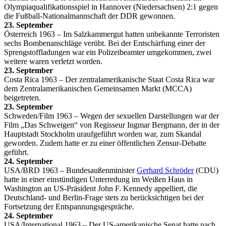
Olympiaqualifikationsspiel in Hannover (Niedersachsen) 2:1 gegen
die Fußball-Nationalmannschaft der DDR gewonnen.
23. September
Österreich 1963 – Im Salzkammergut hatten unbekannte Terroristen
sechs Bombenanschläge verübt. Bei der Entschärfung einer der
Sprengstoffladungen war ein Polizeibeamter umgekommen, zwei
weitere waren verletzt worden.
23. September
Costa Rica 1963 – Der zentralamerikanische Staat Costa Rica war
dem Zentralamerikanischen Gemeinsamen Markt (MCCA)
beigetreten.
23. September
Schweden/Film 1963 – Wegen der sexuellen Darstellungen war der
Film „Das Schweigen“ von Regisseur Ingmar Bergmann, der in der
Hauptstadt Stockholm uraufgeführt worden war, zum Skandal
geworden. Zudem hatte er zu einer öffentlichen Zensur-Debatte
geführt.
24. September
USA/BRD 1963 – Bundesaußenminister
Gerhard Schröder
(CDU)
hatte in einer einstündigen Unterredung im Weißen Haus in
Washington an US-Präsident John F. Kennedy appelliert, die
Deutschland- und Berlin-Frage stets zu berücksichtigen bei der
Fortsetzung der Entspannungsgespräche.
24. September
USA/International 1963 – Der US-amerikanische Senat hatte nach