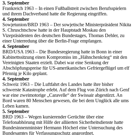
3. September
Frankreich 1963 – In einen Fußballstreit zwischen Berufsspielern
und ihrem Dachverband hatte die Regierung eingriffen.
4. September
Sowjetunion/BRD 1963 – Der sowjetische Ministerpräsident Nikita
S. Chruschtschow hatte in der Hauptstadt Moskau den
Vizepräsidenten des deutschen Bundestages, Thomas Dehler, zu
einer Unterredung über die Berlin-Frage empfangen.
4. September
BRD/USA 1963 – Die Bundesregierung hatte in Bonn in einer
Kabinettssitzung einen Kompromiss im „Hähnchenkrieg“ mit den
Vereinigten Staaten erzielt. Dabei war eine Senkung der
Abschöpfungspreise für US-amerikanisches Gefriergeflügel um elf
Pfennig je Kilo geplant.
4. September
Schweiz 1963 – Die Luftfahrt des Landes hatte ihre bisher
schwerste Katastrophe erlebt. Auf dem Flug von Zürich nach Genf
war eine zweimotorige „Caravelle“ der Swissair abgestürzt. An
Bord waren 80 Menschen gewesen, die bei dem Unglück alle ums
Leben kamen.
5. September
BRD 1963 – Wegen kursierender Gerüchte über eine
Telefonabhörung mit Hilfe der alliierten Sicherheitsdienste hatte
Bundesinnenminister Hermann Höcherl eine Untersuchung des
Bundesamtes für Verfassungsschutz angeordnet.