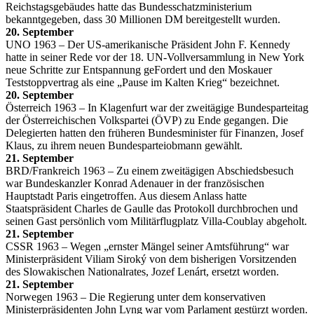
Reichstagsgebäudes hatte das Bundesschatzministerium
bekanntgegeben, dass 30 Millionen DM bereitgestellt wurden.
20. September
UNO 1963 – Der US-amerikanische Präsident John F. Kennedy
hatte in seiner Rede vor der 18. UN-Vollversammlung in New York
neue Schritte zur Entspannung geFordert und den Moskauer
Teststoppvertrag als eine „Pause im Kalten Krieg“ bezeichnet.
20. September
Österreich 1963 – In Klagenfurt war der zweitägige Bundesparteitag
der Österreichischen Volkspartei (ÖVP) zu Ende gegangen. Die
Delegierten hatten den früheren Bundesminister für Finanzen, Josef
Klaus, zu ihrem neuen Bundesparteiobmann gewählt.
21. September
BRD/Frankreich 1963 – Zu einem zweitägigen Abschiedsbesuch
war Bundeskanzler Konrad Adenauer in der französischen
Hauptstadt Paris eingetroffen. Aus diesem Anlass hatte
Staatspräsident Charles de Gaulle das Protokoll durchbrochen und
seinen Gast persönlich vom Militärflugplatz Villa-Coublay abgeholt.
21. September
CSSR 1963 – Wegen „ernster Mängel seiner Amtsführung“ war
Ministerpräsident Viliam Siroký von dem bisherigen Vorsitzenden
des Slowakischen Nationalrates, Jozef Lenárt, ersetzt worden.
21. September
Norwegen 1963 – Die Regierung unter dem konservativen
Ministerpräsidenten John Lyng war vom Parlament gestürzt worden.