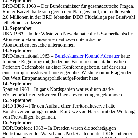
13. September
BRD/DDR 1963 – Der Bundesminister für gesamtdeutsche Fragen,
Rainer Barzel, hatte sich gegen den Plan gewandt, die mittlerweile
2,8 Millionen in der BRD lebenden DDR-Flüchtlinge per Briefwahl
teilnehmen zu lassen.
13. September
USA 1963 – In der Wüste von Nevada hatte die US-amerikanische
Atomenergiekommission erneut zwei unterirdische
Atombombenversuche unternommen.
14. September
BRD/International 1963 –
Bundeskanzler Konrad Adenauer
hatte
führende Regierungsmitglieder aus Bonn in seinen italienischen
Ferienort Cadenabbia zu einer Konferenz gebeten, auf der er zu
einer kompromisslosen Linie gegenüber Washington in Fragen der
Ost-West-Entspannungspolitik aufgeFordert hatte.
14. September
Spanien 1963 – In ganz Nordspanien war es durch starke
Wolkenbrüche zu schweren Überschwemmungen gekommen.
15. September
BRD 1963 – Für den Aufbau einer Territorialreserve hatte
Bundesverteidigungsminister Kai Uwe von Hassel mit der Werbung
von Freiwilligen begonnen.
15. September
DDR/Ostblock 1963 – In Dresden waren die sechstägigen
Herbstmanöver der Warschauer-Pakt-Staaten in der DDR mit einer