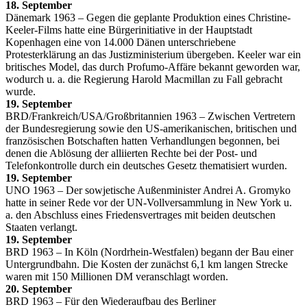
18. September
Dänemark 1963 – Gegen die geplante Produktion eines Christine-
Keeler-Films hatte eine Bürgerinitiative in der Hauptstadt
Kopenhagen eine von 14.000 Dänen unterschriebene
Protesterklärung an das Justizministerium übergeben. Keeler war ein
britisches Model, das durch Profumo-Affäre bekannt geworden war,
wodurch u. a. die Regierung Harold Macmillan zu Fall gebracht
wurde.
19. September
BRD/Frankreich/USA/Großbritannien 1963 – Zwischen Vertretern
der Bundesregierung sowie den US-amerikanischen, britischen und
französischen Botschaften hatten Verhandlungen begonnen, bei
denen die Ablösung der alliierten Rechte bei der Post- und
Telefonkontrolle durch ein deutsches Gesetz thematisiert wurden.
19. September
UNO 1963 – Der sowjetische Außenminister Andrei A. Gromyko
hatte in seiner Rede vor der UN-Vollversammlung in New York u.
a. den Abschluss eines Friedensvertrages mit beiden deutschen
Staaten verlangt.
19. September
BRD 1963 – In Köln (Nordrhein-Westfalen) begann der Bau einer
Untergrundbahn. Die Kosten der zunächst 6,1 km langen Strecke
waren mit 150 Millionen DM veranschlagt worden.
20. September
BRD 1963 – Für den Wiederaufbau des Berliner