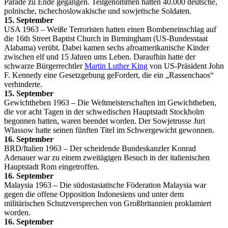
Parade zu Ende gegangen. Teilgenommen hatten 40.000 deutsche,
polnische, tschechoslowakische und sowjetische Soldaten.
15. September
USA 1963 – Weiße Terroristen hatten einen Bombeneinschlag auf
die 16th Street Baptist Church in Birmingham (US-Bundesstaat
Alabama) verübt. Dabei kamen sechs afroamerikanische Kinder
zwischen elf und 15 Jahren ums Leben. Daraufhin hatte der
schwarze Bürgerrechtler
Martin Luther King
von US-Präsident John
F. Kennedy eine Gesetzgebung geFordert, die ein „Rassenchaos“
verhinderte.
15. September
Gewichtheben 1963 – Die Weltmeisterschaften im Gewichtheben,
die vor acht Tagen in der schwedischen Hauptstadt Stockholm
begonnen hatten, waren beendet worden. Der Sowjetrusse Juri
Wlassow hatte seinen fünften Titel im Schwergewicht gewonnen.
16. September
BRD/Italien 1963 – Der scheidende Bundeskanzler Konrad
Adenauer war zu einem zweitägigen Besuch in der italienischen
Hauptstadt Rom eingetroffen.
16. September
Malaysia 1963 – Die südostasiatische Föderation Malaysia war
gegen die offene Opposition Indonesiens und unter dem
militärischen Schutzversprechen von Großbritannien proklamiert
worden.
16. September