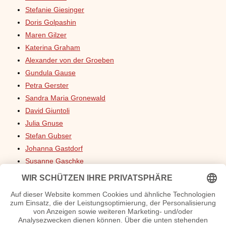
Stefanie Giesinger
Doris Golpashin
Maren Gilzer
Katerina Graham
Alexander von der Groeben
Gundula Gause
Petra Gerster
Sandra Maria Gronewald
David Giuntoli
Julia Gnuse
Stefan Gubser
Johanna Gastdorf
Susanne Gaschke
Dana Golombek
Eva Green
Ilona Grübel
Carolyn Genzkow
Jorge González