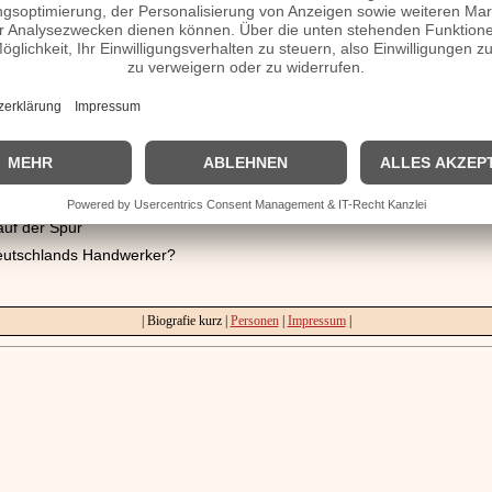
 verheiratet, Kinder etc.
mepage
ren Schutz
auf der Spur
Deutschlands Handwerker?
| Biografie kurz |
Personen
|
Impressum
|