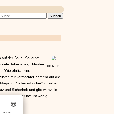
n auf der Spur". So lautet
ziele dabei ist es, Urlauber
(c)by K-H-R F
e "Wie ehrlich sind
sten mit versteckter Kamera auf die
gazin "Sicher ist sicher" zu sehen.
z und Sicherheit und gibt wertvolle
au oder Kinder hat, ist wenig