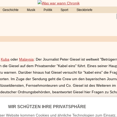
Geschichte
Musik
Politik
Sport
Steckbriefe
,
Kuba
oder
Malaysia
: Der Journalist Peter Giesel ist weltweit "Betrüger
 die Giesel auf dem Privatsender "Kabel eins" führt. Eines seiner Haupt
 warnen. Darüber hinaus hat Giesel versucht für "kabel eins" die Frag
rten. Im Zuge der Sendung geht die Crew um den bayerischen Journali
seldiensten, Fernsehmonteuren und Co. Giesel ist des Weiteren im Ma
n deutscher Ordnungsbehörden, beantwortet Giesel hier Fragen zu Schut
ivatleben, wie den Geburtstag, oder wo er geboren ist, etwa eine Ehefr