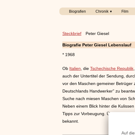
Biografien
Chronik
Film
Steckbrief
Peter Giesel
Biografie Peter Giesel Lebenslauf
* 1968
Ob
Italien
, die
Tschechische Republik
auch der Untertitel der Sendung, durch
vor den Maschen gemeiner Betrüger zu
Deutschlands Handwerker" zu beantwo
Suche nach miesen Maschen von Schlüs
Neben einem Blick hinter die Kulisse
Tipps zur Vorbeugung. Über Giesels Pr
bekannt.