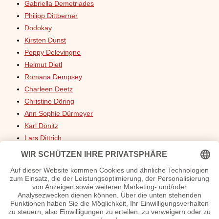
Gabriella Demetriades
Philipp Dittberner
Dodokay
Kirsten Dunst
Poppy Delevingne
Helmut Dietl
Romana Dempsey
Charleen Deetz
Christine Döring
Ann Sophie Dürmeyer
Karl Dönitz
Lars Dittrich
Anneke Dürkopp
Laura Dünnwald
Laura Di Salvo
Anton Drexler
Kirsten Dunst
Uschi Dämmrich von Luttitz