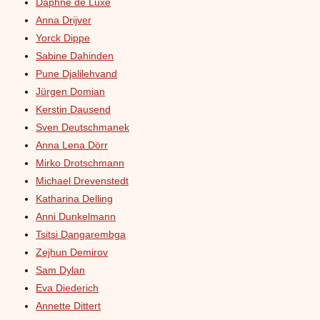
Daphne de Luxe
Anna Drijver
Yorck Dippe
Sabine Dahinden
Pune Djalilehvand
Jürgen Domian
Kerstin Dausend
Sven Deutschmanek
Anna Lena Dörr
Mirko Drotschmann
Michael Drevenstedt
Katharina Delling
Anni Dunkelmann
Tsitsi Dangarembga
Zejhun Demirov
Sam Dylan
Eva Diederich
Annette Dittert