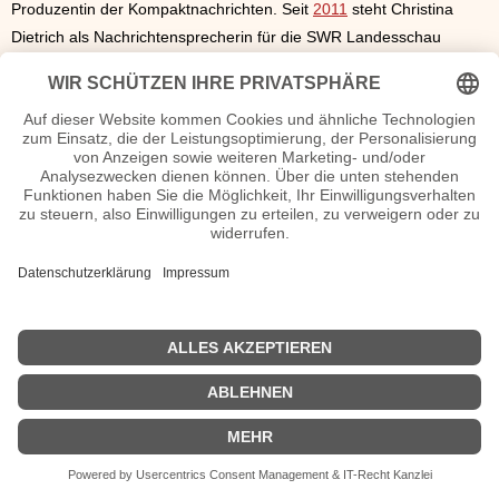
Produzentin der Kompaktnachrichten. Seit
2011
steht Christina
Dietrich als Nachrichtensprecherin für die SWR Landesschau
aktuell
Rheinland-Pfalz
vor der Kamera.
Christina Dietrich Seiten, Steckbrief, Kurzbio etc.
n.n.v. - Die offizielle Christina Dietrich Homepage / X / Instagram /
Wikipedia Seite
Sendungen Christina Dietrich Filme
n.n.v.
| Biografie kurz |
Personen
|
Impressum
|