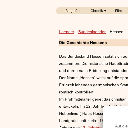
Biografien
Chronik
Film
Laender
Bundeslaender
Hessen
Die Geschichte Hessens
Das Bundesland Hessen setzt sich au
zusammen. Die historische Haupttradi
und deren nach Erbteilung entstande
Der Name „Hessen“ weist auf die spr
Frühzeit lebenden germanischen Stam
römisch kontrolliert.
Im Frühmittelalter geriet das christi
entwickeln. Im 12. Jahrhundert fiel e
Nebenlinie („Haus Hessen“) im 13. Jah
Landgrafschaft zerfiel 1567 im Zuge e
Anfang des
17. Jahrhunderts
das (nör