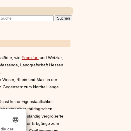
städte, wie
Frankfurt
und Wetzlar,
umfassende, Landgrafschaft Hessen
.
n Weser, Rhein und Main in der
m Gegensatz zum Nordteil lange
chst keine Eigenstaatlichkeit
ich unter einer thüringischen
Die territorial ständig vergrößerte
 als Folge weiterer Erbgänge zum
tadt (
ab 1806
„Großherzogtum