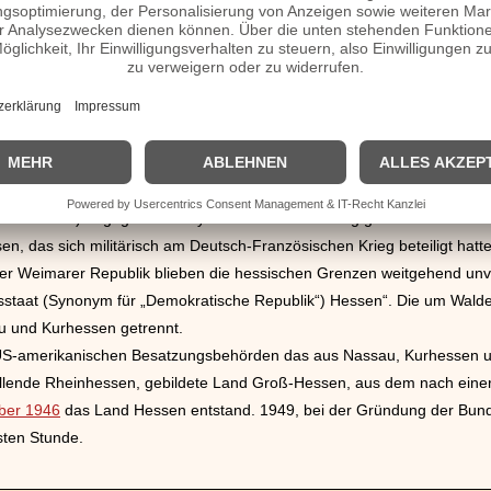
chen Staaten wurden von Linien des Hauses Hessen regiert.
e hessische Staaten auf Seite des Kriegsverlierers Österreich. Als 
zusammen mit den ebenfalls einverleibten Staaten Nassau und Frankfu
 dynastischen Verbindungen des Darmstädter Großherzogs zum Zarent
hen aus zwei durch preußisch-hessisch-nassauische Territorien getren
hängigkeit. Als Kuriosum der staatlichen Neuordnung gehörte der Nord
 Norddeutschen Bund (1866/67-1871), die südlich der Main-Linie li
chtsrheinisch) dagegen wie Bayern oder Württemberg gehörten nicht da
 das sich militärisch am Deutsch-Französischen Krieg beteiligt hatt
er Weimarer Republik blieben die hessischen Grenzen weitgehend unv
sstaat (Synonym für „Demokratische Republik“) Hessen“. Die um Walde
u und Kurhessen getrennt.
 US-amerikanischen Besatzungsbehörden das aus Nassau, Kurhessen u
fallende Rheinhessen, gebildete Land Groß-Hessen, aus dem nach eine
ber 1946
das Land Hessen entstand. 1949, bei der Gründung der Bund
sten Stunde.