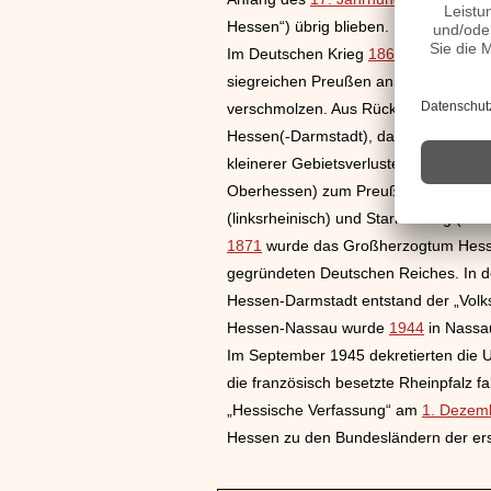
Hessen“) übrig blieben. Beide hessis
Im Deutschen Krieg
1866
standen beid
siegreichen Preußen annektiert und 
verschmolzen. Aus Rücksicht auf die
Hessen(-Darmstadt), das im Wesentlic
kleinerer Gebietsverluste seine Unab
Oberhessen) zum Preußen dominierten
(linksrheinisch) und Starkenburg (re
1871
wurde das Großherzogtum Hessen,
gegründeten Deutschen Reiches. In d
Hessen-Darmstadt entstand der „Volk
Hessen-Nassau wurde
1944
in Nassa
Im September 1945 dekretierten die
die französisch besetzte Rheinpfalz 
„Hessische Verfassung“ am
1. Dezem
Hessen zu den Bundesländern der er