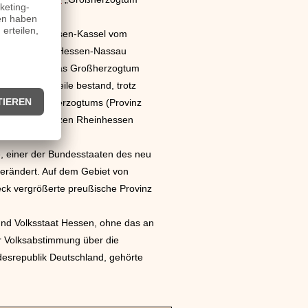
Folge wurde Hessen-Kassel vom
rt zur Provinz Hessen-Nassau
hron behielt das Großherzogtum
nten Landesteile bestand, trotz
teil des Großherzogtums (Provinz
egenden Provinzen Rheinhessen
zu.
e, einer der Bundesstaaten des neu
erändert. Auf dem Gebiet von
ck vergrößerte preußische Provinz
nd Volksstaat Hessen, ohne das an
r Volksabstimmung über die
esrepublik Deutschland, gehörte