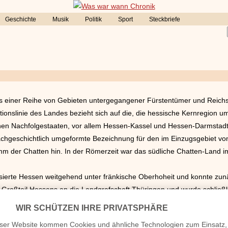
Geschichte
Musik
Politik
Sport
Steckbriefe
s einer Reihe von Gebieten untergegangener Fürstentümer und Reichs
tionslinie des Landes bezieht sich auf die, die hessische Kernregion 
nen Nachfolgestaaten, vor allem Hessen-Kassel und Hessen-Darmstadt
achgeschichtlich umgeformte Bezeichnung für den im Einzugsgebiet vo
m der Chatten hin. In der Römerzeit war das südliche Chatten-Land i
anisierte Hessen weitgehend unter fränkische Oberhoheit und konnte zunä
in Großteil Hessens an die Landgrafschaft Thüringen und wurde schließl
rhundert zu einer eigenständigen, reichsunmittelbaren Landgrafschaft. 
ines „Vierbrüderteilung“ genannten Erbgangs in vier Teile, von denen
dliche) Hessen-Kassel („Kurhessen“) und das (südliche) Hessen-Darms