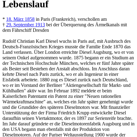
Lebenslauf
*
18. März 1858
in Paris (Frankreich), verschollen am
†
29. September 1913
bei der Überquerung des Ärmelkanals mit
dem Fährschiff Dresden
Rudolf Christian Karl Diesel wuchs in Paris auf, mit Ausbruch des
Deutsch-Französischen Krieges musste die Familie Ende 1870 das
Land verlassen. Über London erreichte Diesel Augsburg, wo er von
seinem Onkel aufgenommen wurde. 1875 begann er ein Studium an
der Technischen Hochschule München, welches er fünf Jahre später
als Bester seit Bestehen der Anstalt abschloss. Im Anschluss daran
kehrte Diesel nach Paris zurück, wo er als Ingenieur in einer
Eisfabrik arbeitete. 1880 zog es Diesel zurück nach Deutschland,
wo er im Vorstand der Berliner "Aktiengesellschaft für Markt- und
Kühlhallen" aktiv war. Im Februar 1892 meldete er beim
Kaiserlichen Patentamt ein Patent zu einer "Neuen rationellen
Wärmekraftmaschine" an, welches ein Jahr später genehmigt wurde
und die Grundidee des späteren Dieselmotors war. Mit finanzieller
Unterstützung der der Firma Friedrich Krupp entwickelte Diesel
daraufhin seinen Viertaktmotor, der es 1897 zur Serienreife brachte.
Im Jahr darauf gründete er die Dieselmotorenfabrik Augsburg und in
den USA begann man ebenfalls mit der Produktion von
Dieselmotoren. Auf der Pariser Weltausstellung 1900 wurde der