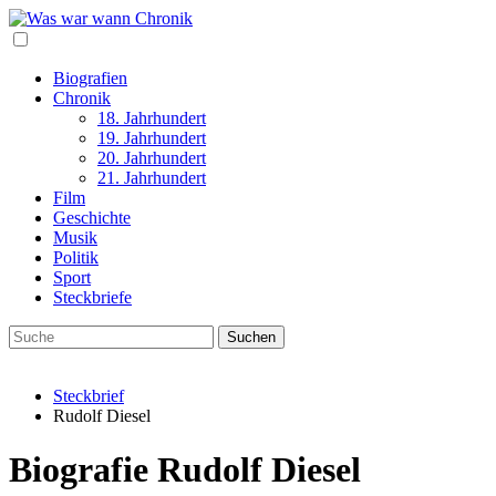
Biografien
Chronik
18. Jahrhundert
19. Jahrhundert
20. Jahrhundert
21. Jahrhundert
Film
Geschichte
Musik
Politik
Sport
Steckbriefe
Steckbrief
Rudolf Diesel
Biografie Rudolf Diesel