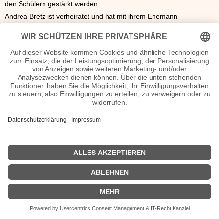
den Schülern gestärkt werden.
Andrea Bretz ist verheiratet und hat mit ihrem Ehemann
Zwillingssöhne.
Andrea Bretz Wiki, Herkunft, Geburtstag, verheiratet, Kinder etc.
n.n.v. - Die offizielle Andrea Bretz Homepage / X / Instagram /
Wikipedia Seite
Sendungen Andrea Bretz Filme
| Biografie kurz |
Personen
|
Impressum
|