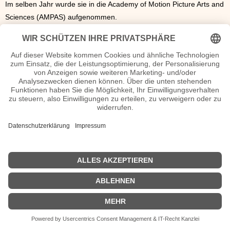
Im selben Jahr wurde sie in die Academy of Motion Picture Arts and
Sciences (AMPAS) aufgenommen.
2020
wirkte sie bei "Wonder Woman 1984" auch hinter der Kamera
als Produzentin mit.
2008 hat sie den israelischen Geschäftsmann Yaron Versano
geheiratet. Die beiden haben zwei Töchter.
Gal Gadot Wiki, Herkunft, Geburtstag, verheiratet, Kinder etc.
n.n.v
- Die offizielle Gal Gadot Homepage
Gal Gadot Fernsehsendungen
| Biografie kurz |
Personen
|
Impressum
|