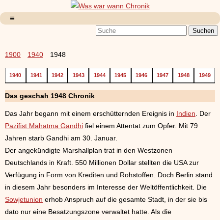
1900
1940
1948
1940
1941
1942
1943
1944
1945
1946
1947
1948
1949
Das geschah 1948 Chronik
Das Jahr begann mit einem erschütternden Ereignis in
Indien
. Der
Pazifist Mahatma Gandhi
fiel einem Attentat zum Opfer. Mit 79
Jahren starb Gandhi am 30. Januar.
Der angekündigte Marshallplan trat in den Westzonen
Deutschlands in Kraft. 550 Millionen Dollar stellten die USA zur
Verfügung in Form von Krediten und Rohstoffen. Doch Berlin stand
in diesem Jahr besonders im Interesse der Weltöffentlichkeit. Die
Sowjetunion
erhob Anspruch auf die gesamte Stadt, in der sie bis
dato nur eine Besatzungszone verwaltet hatte. Als die