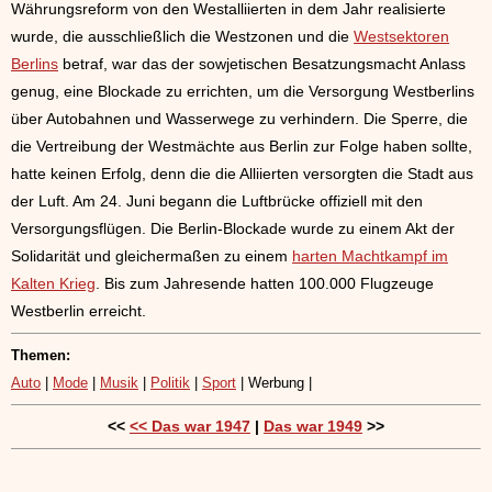
Währungsreform von den Westalliierten in dem Jahr realisierte
wurde, die ausschließlich die Westzonen und die
Westsektoren
Berlins
betraf, war das der sowjetischen Besatzungsmacht Anlass
genug, eine Blockade zu errichten, um die Versorgung Westberlins
über Autobahnen und Wasserwege zu verhindern. Die Sperre, die
die Vertreibung der Westmächte aus Berlin zur Folge haben sollte,
hatte keinen Erfolg, denn die die Alliierten versorgten die Stadt aus
der Luft. Am 24. Juni begann die Luftbrücke offiziell mit den
Versorgungsflügen. Die Berlin-Blockade wurde zu einem Akt der
Solidarität und gleichermaßen zu einem
harten Machtkampf im
Kalten Krieg
. Bis zum Jahresende hatten 100.000 Flugzeuge
Westberlin erreicht.
Themen:
Auto
|
Mode
|
Musik
|
Politik
|
Sport
| Werbung |
<<
<< Das war 1947
|
Das war 1949
>>