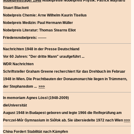
Nobelpreisträger 1948
Nobelpreise Nobelpreis Physik: Patrick Maynard
Stuart Blackett
Nobelpreis Chemie: Arne Wilhelm Kaurin Tiselius
Nobelpreis Medizin: Paul Hermann Müller
Nobelpreis Literatur: Thomas Stearns Eliot
Friedensnobelpreis: -------
Nachrichten 1948 in der Presse Deutschland
Vor 60 Jahren: "Der dritte Mann" uraufgeführt ...
WDR Nachrichten
Schriftsteller Graham Greene recherchiert für das Drehbuch im Februar
1948 in Wien. Die Prachtbauten der Donaumonarchie liegen in Trümmern,
der Stephansdom ...
>>>
In memoriam Agnes Lössl (1948-2009)
dieUniversität
August 1948 in Budapest geboren und legte 1966 die Reifeprüfung am
Perczel-Mór Gymnasium in Siófok ab. Sie übersiedelte 1972 nach Wien
>>>
China Fordert Stabilität nach Kämpfen