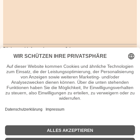
Bücher und Informationen zum Jahrgang
Wir vom Jahrgang 1948: Kindheit und Jugend
Menschenrechte Vertreibung 1945-1948: Das letzte Kapitel unbewältigter
Vergangenheit
Der beste Jahrgang 1948
Chinesisches
Horoskop
1948
At last the 1948 Show - Die frühen Jahre von Monty Python (OmU, 2 DVDs)
Aufgewachsen in der DDR - Wir vom Jahrgang 1948
Das morderne Israel: 1948-1967
1948: Ein ganz besonderer Jahrgang
Filmchronik 1948 - Die Filme von 1948
<< Das geschah 1947
Das geschah 1949 >>